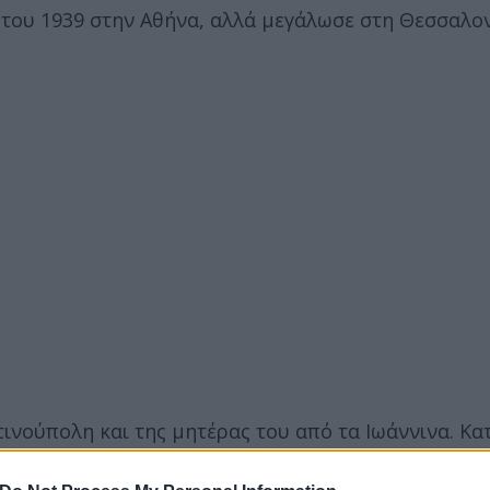
 του 1939 στην Αθήνα, αλλά μεγάλωσε στη Θεσσαλο
ινούπολη και της μητέρας του από τα Ιωάννινα. Κα
ς, αγωνιζόμενος για δύο χρόνια (1953 και 1954) σ