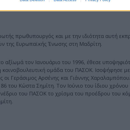
ρωτής πρωθυπουργός και με την ιδιότητα αυτή εκ
ών της Ευρωπαϊκής Ένωσης στη Μαδρίτη.
 αξίωμά τον Ιανουάριο του 1996, έθεσε υποψηφιότ
η κοινοβουλευτική ομάδα του ΠΑΣΟΚ. Ισοψήφησε με
ς οι Γεράσιμος Αρσένης και Γιάννης Χαραλαμπόπου
6 του Κώστα Σημίτη. Τον Ιούνιο του ίδιου χρόνου 
υνέδριο του ΠΑΣΟΚ το χρίσμα του προέδρου του κό
μίτη.