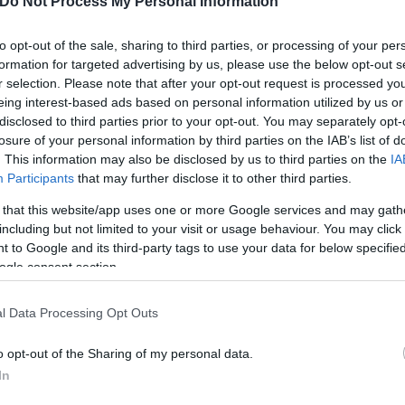
Do Not Process My Personal Information
to opt-out of the sale, sharing to third parties, or processing of your per
formation for targeted advertising by us, please use the below opt-out s
r selection. Please note that after your opt-out request is processed y
eing interest-based ads based on personal information utilized by us or
disclosed to third parties prior to your opt-out. You may separately opt-
losure of your personal information by third parties on the IAB’s list of
. This information may also be disclosed by us to third parties on the
IA
Μηχανικός (1964) και Μηχανικός Οικονομίας και Δ
Participants
that may further disclose it to other third parties.
η Γερμανία, Αυστρία, Ελβετία και Ιταλία. Η βάση τ
 that this website/app uses one or more Google services and may gath
959 έως το 1975 οπότε και επέστρεψε οριστικά στην
including but not limited to your visit or usage behaviour. You may click 
 to Google and its third-party tags to use your data for below specifi
ogle consent section.
ώς η Χούντα του είχε αφαιρέσει την ελληνική ιθαγέ
l Data Processing Opt Outs
o opt-out of the Sharing of my personal data.
τενχάουερ, με την οποία απέκτησε μία κόρη κι ένα
In
μάτη, αρχικά με πολιτικό γάμο στη Θεσσαλονίκη κα