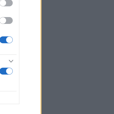
κού
 συμμετείχε
γη
ς. Από το