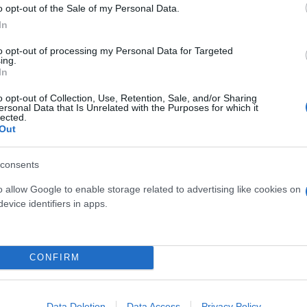
 έναν γιο.
o opt-out of the Sale of my Personal Data.
In
to opt-out of processing my Personal Data for Targeted
ing.
In
o opt-out of Collection, Use, Retention, Sale, and/or Sharing
νδρέου και το 1970 έγινε μέλος του αντιδικτατορι
ersonal Data that Is Unrelated with the Purposes for which it
lected.
ήρξε από τα ιδρυτικά στελέχη του ΠΑΣΟΚ. Από τότε
Out
ματος.
consents
o allow Google to enable storage related to advertising like cookies on
evice identifiers in apps.
 Κεντρικής Επιτροπής του ΠΑΣΟΚ, ενώ το 1995 εξελέ
ατος.
CONFIRM
λτιο Επικρατείας του ΠΑΣΟΚ εκλεγόμενος βουλευτή
χώς βουλευτής στην Α' Θεσσαλονίκης.
Data Deletion
Data Access
Privacy Policy