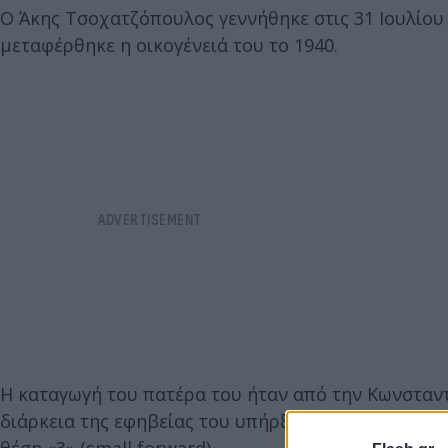
Ο Άκης Τσοχατζόπουλος γεννήθηκε στις 31 Ιουλίου
μεταφέρθηκε η οικογένειά του το 1940.
Η καταγωγή του πατέρα του ήταν από την Κωνσταντ
διάρκεια της εφηβείας του υπήρξε μπασκετμπολίστα