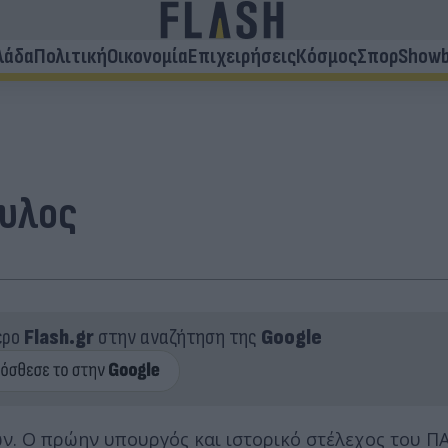
λάδα
Πολιτική
Οικονομία
Επιχειρήσεις
Κόσμος
Σπορ
Showb
ουλος
ερο
Flash.gr
στην αναζήτηση της
Google
ών. Ο πρώην υπουργός και ιστορικό στέλεχος του 