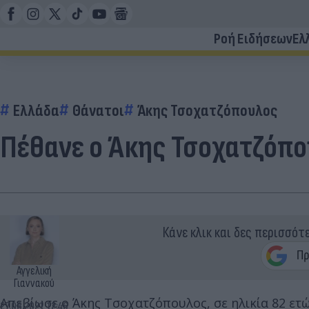
Ροή Ειδήσεων
Ελ
Ελλάδα
Θάνατοι
Άκης Τσοχατζόπουλος
Πέθανε ο Άκης Τσοχατζόπ
Κάνε κλικ και δες περισσότ
Αγγελική
Γιαννακού
Απεβίωσε ο Άκης Τσοχατζόπουλος, σε ηλικία 82 ετ
27.08.2021 12:46