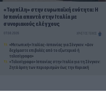
«Τορπίλη» στην ευρωπαϊκή ενότητα: Η
Ισπανία απαντά στην Ιταλία με
συνοριακούς ελέγχους
07.08.2026
ΧΡΉΣΤΟΣ ΤΈΛΙΟΣ
«Μετωπική» Ιταλίας-Ισπανίας για Σένγκεν: «Δεν
δεχόμαστε επιβολές από το εξωτερικό ή
τελεσίγραφα»
«Τελεσίγραφο» Ισπανίας στην Ιταλία για τη Σένγκεν:
Ζητά άρση των περιορισμών έως την Κυριακή