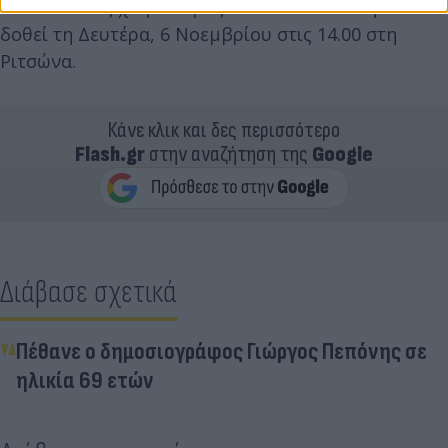
Ο τελευταίος χαιρετισμός στον Κώστα Κέκη θα
δοθεί τη Δευτέρα, 6 Νοεμβρίου στις 14.00 στη
Ριτσώνα.
Κάνε κλικ και δες περισσότερο
Flash.gr
στην αναζήτηση της
Google
Διάβασε σχετικά
Πέθανε ο δημοσιογράφος Γιώργος Πεπόνης σε
ηλικία 69 ετών