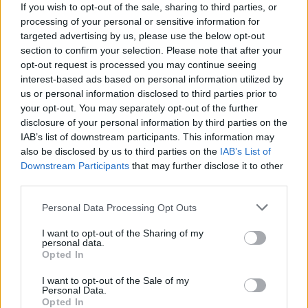
If you wish to opt-out of the sale, sharing to third parties, or
processing of your personal or sensitive information for
Ο Κώστας Κέκης υπήρξε ένας συνεπής
targeted advertising by us, please use the below opt-out
επαγγελματίας απόλυτα καταρτισμένος στο
section to confirm your selection. Please note that after your
opt-out request is processed you may continue seeing
αντικείμενό του. Άνθρωπος ικανός, ευγενής και
interest-based ads based on personal information utilized by
ευσυνείδητος διέγραψε μια σημαντική πορεία στην
us or personal information disclosed to third parties prior to
ελληνική δημοσιογραφία. Το Διοικητικό Συμβούλιο
your opt-out. You may separately opt-out of the further
disclosure of your personal information by third parties on the
αποχαιρετά τον συνάδελφο και συλλυπείται τους
IAB’s list of downstream participants. This information may
οικείους του.
also be disclosed by us to third parties on the
IAB’s List of
Downstream Participants
that may further disclose it to other
third parties.
Please note that this website/app uses one or more Google
Personal Data Processing Opt Outs
services and may gather and store information including but
not limited to your visit or usage behaviour. You may click to
I want to opt-out of the Sharing of my
personal data.
grant or deny consent to Google and its third-party tags to
Opted In
use your data for below specified purposes in below Google
consent section.
I want to opt-out of the Sale of my
Personal Data.
Opted In