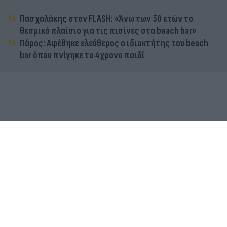
Πασχαλάκης στον FLASH: «Άνω των 50 ετών το
θεσμικό πλαίσιο για τις πισίνες στα beach bar»
Πάρος: Αφέθηκε ελεύθερος ο ιδιοκτήτης του beach
bar όπου πνίγηκε το 4χρονο παιδί