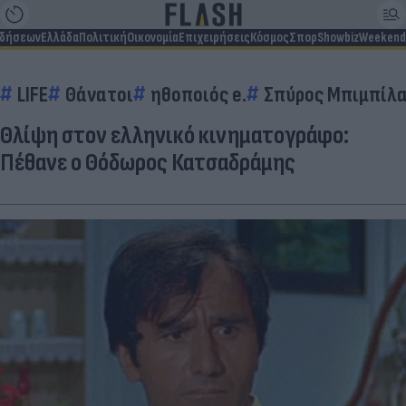
ιδήσεων
Ελλάδα
Πολιτική
Οικονομία
Επιχειρήσεις
Κόσμος
Σπορ
Showbiz
Weekend
LIFE
Θάνατοι
ηθοποιός e.
Σπύρος Μπιμπίλ
Θλίψη στον ελληνικό κινηματογράφο:
Πέθανε ο Θόδωρος Κατσαδράμης