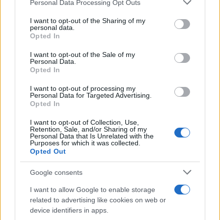
Please note that this website/app uses one or more Google
Personal Data Processing Opt Outs
services and may gather and store information including but
Ποιος ήταν ο Θόδωρος Κατσαδράμης
not limited to your visit or usage behaviour. You may click to
I want to opt-out of the Sharing of my
personal data.
grant or deny consent to Google and its third-party tags to
Opted In
Ο Θόδωρος Κατσαδράμης, γεννημένος στις 20
use your data for below specified purposes in below Google
Μαΐου 1929, υπήρξε γνωστός Έλληνας ηθοποιός
consent section.
I want to opt-out of the Sale of my
Personal Data.
του θεάτρου, του κινηματογράφου και της
Opted In
τηλεόρασης όπως και σεναριογράφος.
I want to opt-out of processing my
Personal Data for Targeted Advertising.
Opted In
Έλαβε μέρος σε δεκάδες παραστάσεις και έργα του
σινεμά αλλά έγινε ευρύτερα γνωστός και γνώρισε
I want to opt-out of Collection, Use,
Retention, Sale, and/or Sharing of my
μεγάλη επιτυχία από τη συμμετοχή του ως
Personal Data that Is Unrelated with the
Purposes for which it was collected.
πρωταγωνιστής στην τηλεοπτική σειρά «Ο ταξιτζής
Opted Out
μας», που προβλήθηκε στα τέλη της δεκαετίας του
1970.
Google consents
I want to allow Google to enable storage
related to advertising like cookies on web or
Εκπαιδεύτηκε στη Δραματική Σχολή του «Θεάτρου
device identifiers in apps.
Τέχνης» του Καρόλου Κουν και πραγματοποίησε