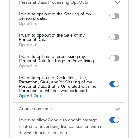
Please note that this website/app uses one or more Google
Personal Data Processing Opt Outs
συνταξιούχους με προσωπική διαφορά πάνω από
services and may gather and store information including but
not limited to your visit or usage behaviour. You may click to
I want to opt-out of the Sharing of my
10 ευρώ και σύνταξη έως 1.600 ευρώ θα καταβληθεί
personal data.
grant or deny consent to Google and its third-party tags to
το αργότερο μέχρι τις 31 Δεκεμβρίου του 2023.
Opted In
use your data for below specified purposes in below Google
consent section.
I want to opt-out of the Sale of my
Personal Data.
Το επίδομα θα είναι κλιμακωτό ανάλογα με το
Opted In
ύψος της σύνταξης και θα ανέρχεται:
I want to opt-out of processing my
Personal Data for Targeted Advertising.
- Σε 200 ευρώ για συνταξιούχο του e-ΕΦΚΑ, στον
Opted In
οποίο καταβλήθηκαν κύριες συντάξεις γήρατος,
I want to opt-out of Collection, Use,
αναπηρίας ή θανάτου μηνός Οκτωβρίου 2023
Retention, Sale, and/or Sharing of my
Personal Data that Is Unrelated with the
αθροιστικώς συνολικού καθαρού προ φόρου ποσού
Purposes for which it was collected.
Opted Out
έως και 700 ευρώ.
Google consents
- Σε 150 ευρώ για συνταξιούχο του e-ΕΦΚΑ, στον
I want to allow Google to enable storage
οποίο καταβλήθηκαν κύριες συντάξεις γήρατος,
related to advertising like cookies on web or
αναπηρίας ή θανάτου μηνός Οκτωβρίου 2023
device identifiers in apps.