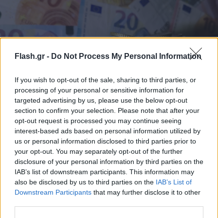
Flash.gr -
Do Not Process My Personal Information
If you wish to opt-out of the sale, sharing to third parties, or
processing of your personal or sensitive information for
targeted advertising by us, please use the below opt-out
section to confirm your selection. Please note that after your
opt-out request is processed you may continue seeing
interest-based ads based on personal information utilized by
us or personal information disclosed to third parties prior to
your opt-out. You may separately opt-out of the further
Φωτό intime
disclosure of your personal information by third parties on the
IAB’s list of downstream participants. This information may
Επίδομα προσωπικής διαφοράς 100-200 ευρώ
also be disclosed by us to third parties on the
IAB’s List of
σε 750.000 συνταξιούχους
Downstream Participants
that may further disclose it to other
third parties.
Η έκτακτη εφάπαξ οικονομική ενίσχυση σε