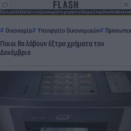
ιδήσεων
Ελλάδα
Πολιτική
Οικονομία
Επιχειρήσεις
Κόσμος
Σπορ
Showbiz
Weekend
Οικονομία
Υπουργείο Οικονομικών
Προσωπικ
Ποιοι θα λάβουν έξτρα χρήματα τον
Δεκέμβριο