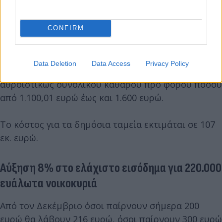
αθροιστικώς συνολικού καθαρού προ φόρου ποσού
από 700,01 ευρώ έως και 1.100 ευρώ.
CONFIRM
- Σε 100 ευρώ για συνταξιούχο του e-ΕΦΚΑ, στον
οποίο καταβλήθηκαν κύριες συντάξεις γήρατος,
Data Deletion
Data Access
Privacy Policy
αναπηρίας ή θανάτου μηνός Οκτωβρίου 2023
αθροιστικώς συνολικού καθαρού προ φόρου ποσού
από 1.100,01 ευρώ έως και 1.600 ευρώ.
Το κόστος για τα δημόσια ταμεία εκτιμάται σε 107
εκ. ευρώ.
Αύξηση 8% στο ελάχιστο εισόδημα για 220.000
ευάλωτα νοικοκυριά
Από τον Δεκέμβριο όσοι παίρνουν σήμερα 200
ευρώ θα λάβουν 216 ευρώ, όσοι παίρνουν 300 ευρώ