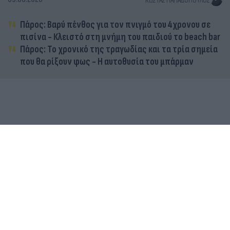
ΚΏΣΤΑΣ ΠΑΠΑΔΌΠΟΥΛΟΣ
Πάρος: Βαρύ πένθος για τον πνιγμό του 4χρονου σε
πισίνα - Κλειστό στη μνήμη του παιδιού το beach bar
Πάρος: Το χρονικό της τραγωδίας και τα τρία σημεία
που θα ρίξουν φως - Η αυτοθυσία του μπάρμαν