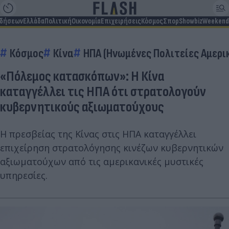
ιδήσεων
Ελλάδα
Πολιτική
Οικονομία
Επιχειρήσεις
Κόσμος
Σπορ
Showbiz
Weekend
Κόσμος
Κίνα
ΗΠΑ (Ηνωμένες Πολιτείες Αμερι
«Πόλεμος κατασκόπων»: Η Κίνα
καταγγέλλει τις ΗΠΑ ότι στρατολογούν
κυβερνητικούς αξιωματούχους
Η πρεσβείας της Κίνας στις ΗΠΑ καταγγέλλει
επιχείρηση στρατολόγησης κινέζων κυβερνητικών
αξιωματούχων από τις αμερικανικές μυστικές
υπηρεσίες.