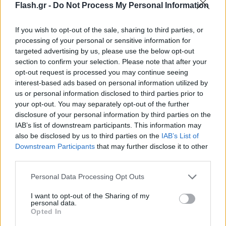
Flash.gr -
Do Not Process My Personal Information
το εξωτερικό και να υπερασπιστούμε την εθνική
κυριαρχία, την ασφάλεια και τα αναπτυξιακά
If you wish to opt-out of the sale, sharing to third parties, or
συμφέροντα».
processing of your personal or sensitive information for
targeted advertising by us, please use the below opt-out
section to confirm your selection. Please note that after your
opt-out request is processed you may continue seeing
interest-based ads based on personal information utilized by
us or personal information disclosed to third parties prior to
your opt-out. You may separately opt-out of the further
disclosure of your personal information by third parties on the
IAB’s list of downstream participants. This information may
also be disclosed by us to third parties on the
IAB’s List of
Downstream Participants
that may further disclose it to other
third parties.
Please note that this website/app uses one or more Google
Personal Data Processing Opt Outs
services and may gather and store information including but
not limited to your visit or usage behaviour. You may click to
I want to opt-out of the Sharing of my
personal data.
grant or deny consent to Google and its third-party tags to
Opted In
use your data for below specified purposes in below Google