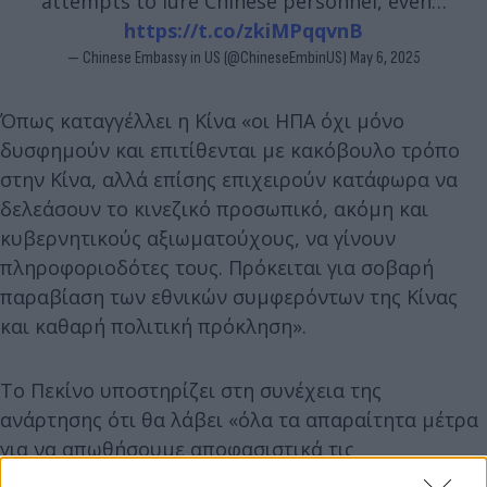
attempts to lure Chinese personnel, even…
https://t.co/zkiMPqqvnB
— Chinese Embassy in US (@ChineseEmbinUS)
May 6, 2025
Όπως καταγγέλλει η Κίνα «οι ΗΠΑ όχι μόνο
δυσφημούν και επιτίθενται με κακόβουλο τρόπο
στην Κίνα, αλλά επίσης επιχειρούν κατάφωρα να
δελεάσουν το κινεζικό προσωπικό, ακόμη και
κυβερνητικούς αξιωματούχους, να γίνουν
πληροφοριοδότες τους. Πρόκειται για σοβαρή
παραβίαση των εθνικών συμφερόντων της Κίνας
και καθαρή πολιτική πρόκληση».
Το Πεκίνο υποστηρίζει στη συνέχεια της
ανάρτησης ότι θα λάβει «όλα τα απαραίτητα μέτρα
για να απωθήσουμε αποφασιστικά τις
δραστηριότητες διείσδυσης και δολιοφθοράς από