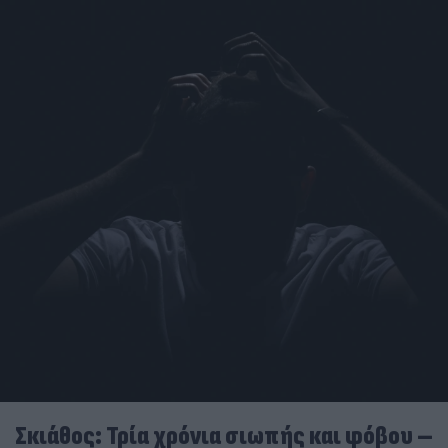
Σκιάθος: Τρία χρόνια σιωπής και φόβου –