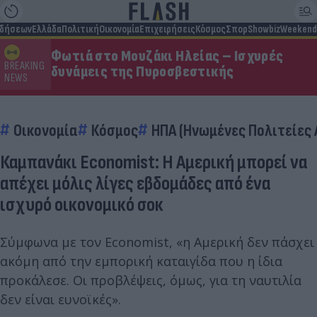
ιδήσεων
Ελλάδα
Πολιτική
Οικονομία
Επιχειρήσεις
Κόσμος
Σπορ
Showbiz
Weekend
Φωτιά στο Μουζάκι Ηλείας – Ισχυρές
BREAKING
δυνάμεις της Πυροσβεστικής
NEWS
Οικονομία
Κόσμος
ΗΠΑ (Ηνωμένες Πολιτείες 
Καμπανάκι Economist: Η Αμερική μπορεί να
απέχει μόλις λίγες εβδομάδες από ένα
ισχυρό οικονομικό σοκ
Σύμφωνα με τον Economist, «η Αμερική δεν πάσχει
ακόμη από την εμπορική καταιγίδα που η ίδια
προκάλεσε. Οι προβλέψεις, όμως, για τη ναυτιλία
δεν είναι ευνοϊκές».