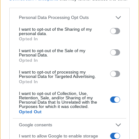
Reuters
third parties.
Please note that this website/app uses one or more Google
Ωστόσο,
ο Economist υποστηρίζει ότι το
Personal Data Processing Opt Outs
services and may gather and store information including but
πλήγμα είναι πιθανό να έρθει στο μέλλον.
Οι
not limited to your visit or usage behaviour. You may click to
I want to opt-out of the Sharing of my
εμπορικές αναταράξεις μπορεί να χρειαστούν
personal data.
grant or deny consent to Google and its third-party tags to
Opted In
χρόνο για να γίνουν αισθητές στην ευρύτερη
use your data for below specified purposes in below Google
consent section.
οικονομία. Ορισμένες εταιρείες ενδέχεται να έχουν
I want to opt-out of the Sale of my
Personal Data.
δημιουργήσει σημαντικά αποθέματα
Opted In
εμπορευμάτων πριν από την έναρξη ισχύος των
I want to opt-out of processing my
δασμών, καθυστερώντας έτσι την άμεση επίδρασή
Personal Data for Targeted Advertising.
Opted In
τους στις τιμές και την παραγωγή.
I want to opt-out of Collection, Use,
Retention, Sale, and/or Sharing of my
Personal Data that Is Unrelated with the
Purposes for which it was collected.
Opted Out
Google consents
I want to allow Google to enable storage