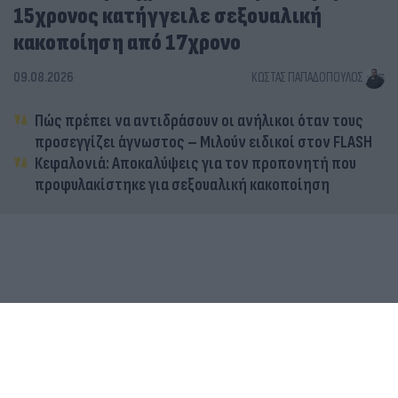
15χρονος κατήγγειλε σεξουαλική
κακοποίηση από 17χρονο
09.08.2026
ΚΏΣΤΑΣ ΠΑΠΑΔΌΠΟΥΛΟΣ
Πώς πρέπει να αντιδράσουν οι ανήλικοι όταν τους
προσεγγίζει άγνωστος – Μιλούν ειδικοί στον FLASH
Κεφαλονιά: Αποκαλύψεις για τον προπονητή που
προφυλακίστηκε για σεξουαλική κακοποίηση