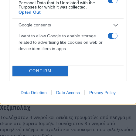
14.10.2024 11:11
Ομάδα
Personal Data that Is Unrelated with the
Purposes for which it was collected.
Flash.gr
Opted Out
Google consents
I want to allow Google to enable storage
related to advertising like cookies on web or
device identifiers in apps.
CONFIRM
Μέση Ανατολή: Ισραηλινά πλήγματα σε σχολείο
Data Deletion
Data Access
Privacy Policy
και νοσοκομείο στη Γάζα - Χτύπησε με drones η
Χεζμπολάχ
Τουλάχιστον 4 νεκροί και δεκάδες τραυματίες από πλήγμα με
drone στο βόρειο Ισραήλ. Τουλάχιστον 35 νεκροί από
ισραηλινό πλήγμα σε σχολείο και νοσοκομείο που φιλοξενούσε
εκτοπισμένους στη Γάζα.