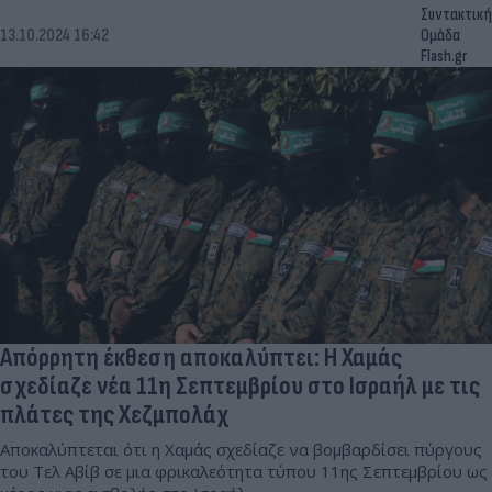
Συντακτική
13.10.2024 16:42
Ομάδα
Flash.gr
Απόρρητη έκθεση αποκαλύπτει: Η Χαμάς
σχεδίαζε νέα 11η Σεπτεμβρίου στο Ισραήλ με τις
πλάτες της Χεζμπολάχ
Αποκαλύπτεται ότι η Χαμάς σχεδίαζε να βομβαρδίσει πύργους
του Τελ Αβίβ σε μια φρικαλεότητα τύπου 11ης Σεπτεμβρίου ως