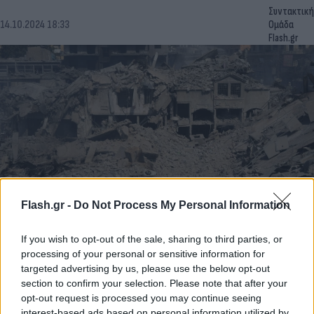
Συντακτική
14.10.2024 18:33
Ομάδα
Flash.gr
Flash.gr -
Do Not Process My Personal Information
Το Ισραήλ χτύπησε Χριστιανική συνοικία στον
If you wish to opt-out of the sale, sharing to third parties, or
βόρειο Λίβανο - Τουλάχιστον 18 νεκροί
processing of your personal or sensitive information for
targeted advertising by us, please use the below opt-out
Το σημερινό χτύπημα είναι το πρώτο στη βόρεια πλευρά της
section to confirm your selection. Please note that after your
χώρας από τότε που ξεκίνησε ο πόλεμος ανάμεσα στις δυο
χώρες.
opt-out request is processed you may continue seeing
interest-based ads based on personal information utilized by