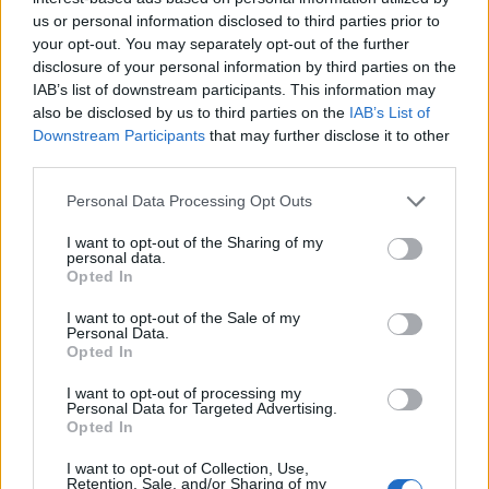
Συντακτική
us or personal information disclosed to third parties prior to
14.10.2024 16:29
Ομάδα
your opt-out. You may separately opt-out of the further
Flash.gr
disclosure of your personal information by third parties on the
IAB’s list of downstream participants. This information may
also be disclosed by us to third parties on the
IAB’s List of
Downstream Participants
that may further disclose it to other
third parties.
Please note that this website/app uses one or more Google
Personal Data Processing Opt Outs
services and may gather and store information including but
not limited to your visit or usage behaviour. You may click to
I want to opt-out of the Sharing of my
personal data.
grant or deny consent to Google and its third-party tags to
Opted In
use your data for below specified purposes in below Google
consent section.
I want to opt-out of the Sale of my
Personal Data.
Χεζμπολάχ: Πώς το ιρανικής πατέντας drone
Opted In
Mirsad-1 «τρύπησε» την ισραηλινή άμυνα
I want to opt-out of processing my
Personal Data for Targeted Advertising.
Τα φονικά drones στο οπλοστάσιο της Χεζμπολάχ προκαλούν
Opted In
μεγάλη ανησυχία στον ισραηλινό στρατό.
I want to opt-out of Collection, Use,
Συντακτική
Retention, Sale, and/or Sharing of my