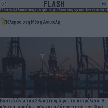
ιδήσεων
Ελλάδα
Πολιτική
Οικονομία
Επιχειρήσεις
Κόσμος
Σπορ
Showbiz
Weekend
Πόλεμος στη Μέση Ανατολή
Βουτιά άνω του 3% καταγράφει το πετρέλαιο: Η
κόντρα Ισραήλ - Ιράν και η ζήτηση από την Κίνα