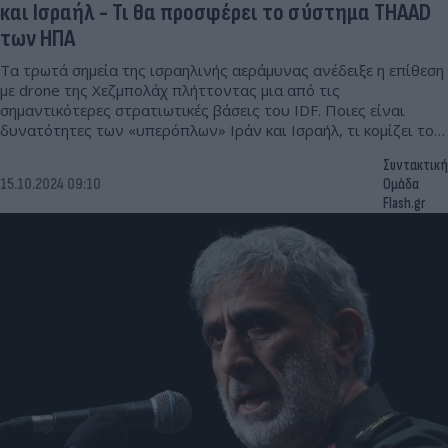
και Ισραήλ - Τι θα προσφέρει το σύστημα THAAD
των ΗΠΑ
Τα τρωτά σημεία της ισραηλινής αεράμυνας ανέδειξε η επίθεση
με drone της Χεζμπολάχ πλήττοντας μια από τις
σημαντικότερες στρατιωτικές βάσεις του IDF. Ποιες είναι
δυνατότητες των «υπερόπλων» Ιρα΄ν και Ισραήλ, τι κομίζει το
THAAD των ΗΠΑ.
Συντακτική
15.10.2024 09:10
Ομάδα
Flash.gr