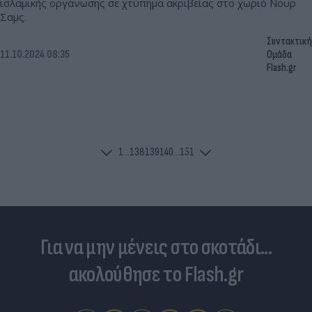
ισλαμικής οργάνωσης σε χτύπημα ακριβείας στο χωριό Νουρ
Σαμς.
Συντακτική
11.10.2024 08:35
Ομάδα
Flash.gr
1
...
138
139
140
...
151
Για να μην μένεις στο σκοτάδι...
ακολούθησε το Flash.gr