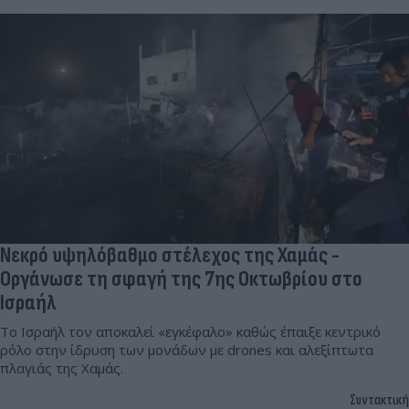
Νεκρό υψηλόβαθμο στέλεχος της Χαμάς -
Οργάνωσε τη σφαγή της 7ης Οκτωβρίου στο
Ισραήλ
Το Ισραήλ τον αποκαλεί «εγκέφαλο» καθώς έπαιξε κεντρικό
ρόλο στην ίδρυση των μονάδων με drones και αλεξίπτωτα
πλαγιάς της Χαμάς.
Συντακτική