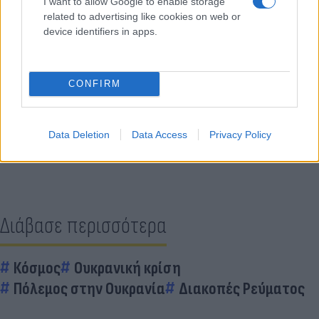
I want to allow Google to enable storage
«ευρύτερους περιορισμούς» της κατανάλωσης σε
related to advertising like cookies on web or
όλη τη χώρα.
device identifiers in apps.
Κάνε κλικ και δες περισσότερο
CONFIRM
Flash.gr
στην αναζήτηση της
Google
Data Deletion
Data Access
Privacy Policy
Διάβασε περισσότερα
Κόσμος
Ουκρανική κρίση
Πόλεμος στην Ουκρανία
Διακοπές Ρεύματος