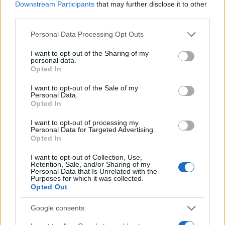
Downstream Participants
that may further disclose it to other
third parties.
Please note that this website/app uses one or more Google
Personal Data Processing Opt Outs
services and may gather and store information including but
not limited to your visit or usage behaviour. You may click to
I want to opt-out of the Sharing of my
personal data.
grant or deny consent to Google and its third-party tags to
Opted In
use your data for below specified purposes in below Google
consent section.
I want to opt-out of the Sale of my
Η εταιρεία Ukrenergo, ο εθνικός διαχειριστής του
Personal Data.
Opted In
δικτύου ηλεκτροδότησης, ανακοίνωσε χθες πως θα
παρατείνονταν οι διακοπές για τουλάχιστον μια
I want to opt-out of processing my
Personal Data for Targeted Advertising.
μέρα, εξαιτίας της «επιδείνωσης της κατάστασης».
Opted In
I want to opt-out of Collection, Use,
Retention, Sale, and/or Sharing of my
Παράλληλα, λόγω της «απότομης πτώσης της
Personal Data that Is Unrelated with the
Purposes for which it was collected.
θερμοκρασίας
, η κατανάλωση ηλεκτρισμού
Opted Out
αυξήθηκε σε περιφέρειες της Ουκρανίας», κάτι
που «περιπλέκει περαιτέρω την ήδη δύσκολη
Google consents
κατάσταση
στο σύστημα» και οδηγεί σε