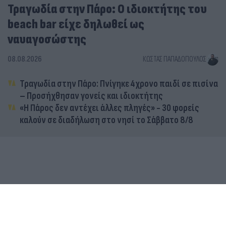
Τραγωδία στην Πάρο: Ο ιδιοκτήτης του
beach bar είχε δηλωθεί ως
ναυαγοσώστης
08.08.2026
ΚΏΣΤΑΣ ΠΑΠΑΔΌΠΟΥΛΟΣ
Τραγωδία στην Πάρο: Πνίγηκε 4χρονο παιδί σε πισίνα
– Προσήχθησαν γονείς και ιδιοκτήτης
«Η Πάρος δεν αντέχει άλλες πληγές» - 30 φορείς
καλούν σε διαδήλωση στο νησί το Σάββατο 8/8