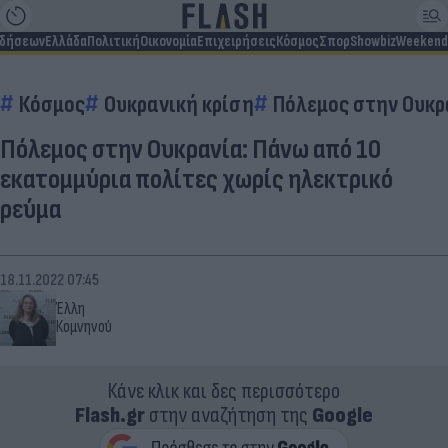
ιδήσεων
Ελλάδα
Πολιτική
Οικονομία
Επιχειρήσεις
Κόσμος
Σπορ
Showbiz
Weekend
Κόσμος
Ουκρανική κρίση
Πόλεμος στην Ουκρ
Πόλεμος στην Ουκρανία: Πάνω από 10
εκατομμύρια πολίτες χωρίς ηλεκτρικό
ρεύμα
18.11.2022 07:45
Έλλη
Κομνηνού
Κάνε κλικ και δες περισσότερο
Flash.gr
στην αναζήτηση της
Google