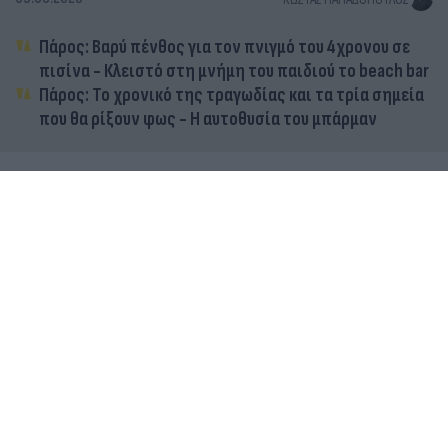
Πάρος: Βαρύ πένθος για τον πνιγμό του 4χρονου σε
πισίνα - Κλειστό στη μνήμη του παιδιού το beach bar
Πάρος: Το χρονικό της τραγωδίας και τα τρία σημεία
που θα ρίξουν φως - Η αυτοθυσία του μπάρμαν