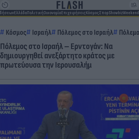
ιδήσεων
Ελλάδα
Πολιτική
Οικονομία
Επιχειρήσεις
Κόσμος
Σπορ
Showbiz
Weekend
Κόσμος
Ισραήλ
Πόλεμος στο Ισραήλ
Πόλεμ
Πόλεμος στο Ισραήλ – Ερντογάν: Να
δημιουργηθεί ανεξάρτητο κράτος με
πρωτεύουσα την Ιερουσαλήμ