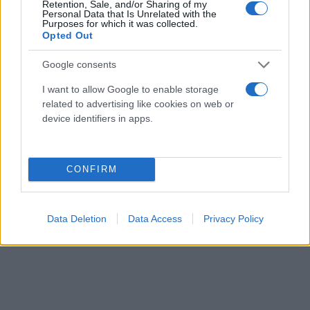
Retention, Sale, and/or Sharing of my
Personal Data that Is Unrelated with the
Συριακής Εκκλησίας Mor Efrem στο Yeşilköy, ενώ ο
Purposes for which it was collected.
Τούρκος πρόεδρος ξεκίνησε την ομιλία του με
Opted Out
αναφορά στον σεισμό του Αφαγνιστάν,
Google consents
αναφέροντας πως «προσεύχομαι για το έλεος του
Θεού στα αδέρφια μας που πέθαναν».
I want to allow Google to enable storage
related to advertising like cookies on web or
device identifiers in apps.
Με πληροφορίες από Anadolu
CONFIRM
Data Deletion
Data Access
Privacy Policy