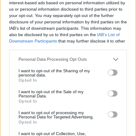
interest-based ads based on personal information utilized by
us or personal information disclosed to third parties prior to
your opt-out. You may separately opt-out of the further
disclosure of your personal information by third parties on the
IAB’s list of downstream participants. This information may
also be disclosed by us to third parties on the
IAB’s List of
Downstream Participants
that may further disclose it to other
third parties.
Please note that this website/app uses one or more Google
Personal Data Processing Opt Outs
services and may gather and store information including but
Ο Ερντογάν ανέφερε ακόμα πως η Τουρκία είναι
not limited to your visit or usage behaviour. You may click to
I want to opt-out of the Sharing of my
personal data.
έτοιμη να κάνει ό,τι χρειάζεται για να σταματήσουν
grant or deny consent to Google and its third-party tags to
Opted In
οι συγκρούσεις. «Είμαστε αποφασισμένοι να
use your data for below specified purposes in below Google
consent section.
εντείνουμε και να συνεχίσουμε τις διπλωματικές
I want to opt-out of the Sale of my
Personal Data.
προσπάθειες που έχουμε ξεκινήσει για την
Opted In
αποκατάσταση της ηρεμίας», είπε μεταξύ άλλων.
I want to opt-out of processing my
Personal Data for Targeted Advertising.
Opted In
Αξίζει να σημειωθεί πως οι δηλώσεις του Ερντογάν
I want to opt-out of Collection, Use,
έγιναν στην έναρξης της Αρχαίας Ορθόδοξης