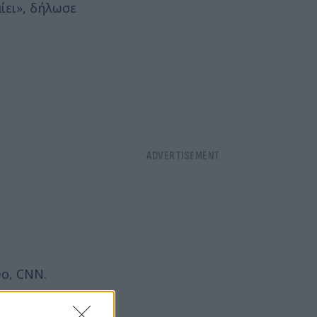
ίει», δήλωσε
υο, CNN.