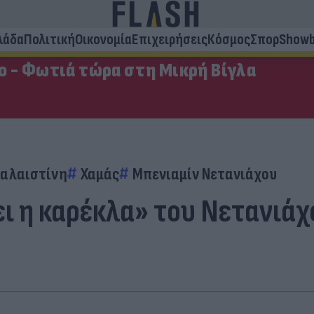
λάδα
Πολιτική
Οικονομία
Επιχειρήσεις
Κόσμος
Σπορ
Showb
ο - Φωτιά τώρα στη Μικρή Βίγλα
αλαιστίνη
Χαμάς
Μπενιαμίν Νετανιάχου
ει η καρέκλα» του Νετανιά