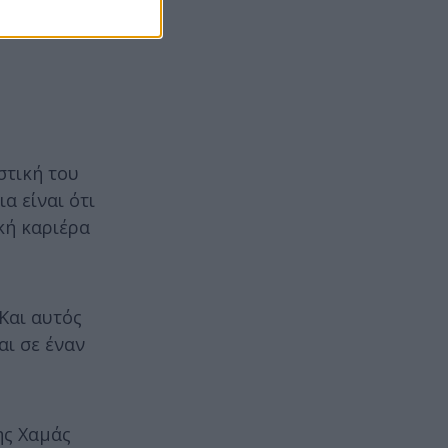
στική του
α είναι ότι
κή καριέρα
Και αυτός
αι σε έναν
ης Χαμάς