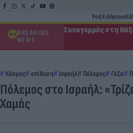
Ροή Ειδήσεων
Ελ
Συναγερμός στη Νάξ
BREAKING
NEWS
Κόσμος
επίθεση
Ισραήλ
Πόλεμος
Γάζα
Π
Πόλεμος στο Ισραήλ: «Τρίζ
Χαμάς