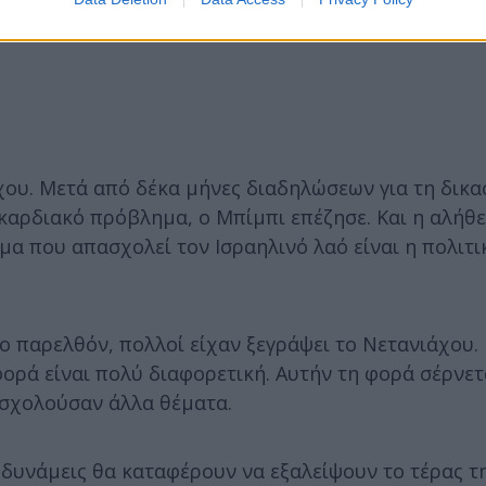
χου. Μετά από δέκα μήνες διαδηλώσεων για τη δικα
καρδιακό πρόβλημα, ο Μπίμπι επέζησε. Και η αλήθει
μα που απασχολεί τον Ισραηλινό λαό είναι η πολιτι
ο παρελθόν, πολλοί είχαν ξεγράψει το Νετανιάχου. 
ορά είναι πολύ διαφορετική. Αυτήν τη φορά σέρνετ
ασχολούσαν άλλα θέματα.
ς δυνάμεις θα καταφέρουν να εξαλείψουν το τέρας τ