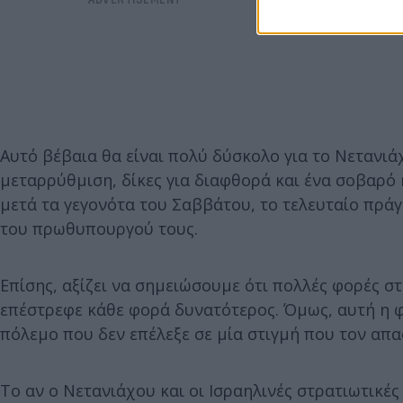
Αυτό βέβαια θα είναι πολύ δύσκολο για το Νετανιά
μεταρρύθμιση, δίκες για διαφθορά και ένα σοβαρό 
μετά τα γεγονότα του Σαββάτου, το τελευταίο πράγ
του πρωθυπουργού τους.
Επίσης, αξίζει να σημειώσουμε ότι πολλές φορές στ
επέστρεφε κάθε φορά δυνατότερος. Όμως, αυτή η φ
πόλεμο που δεν επέλεξε σε μία στιγμή που τον απ
Το αν ο Νετανιάχου και οι Ισραηλινές στρατιωτικέ