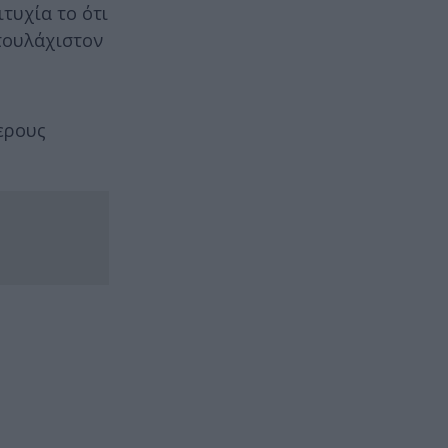
τυχία το ότι
 τουλάχιστον
ερους