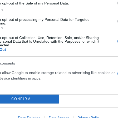
κά.
o opt-out of the Sale of my Personal Data.
In
: την τελευταία φορά που οι Ισραηλινές μυστικές υ
to opt-out of processing my Personal Data for Targeted
ing.
τόσο πολλές απώλειες – ήταν πριν από 50 χρόνια κα
In
αν στο Ισραήλ στο Γιομ Κιπούρ.
o opt-out of Collection, Use, Retention, Sale, and/or Sharing
ersonal Data that Is Unrelated with the Purposes for which it
lected.
 κανόνες» και έληξε μετά από διαπραγμάτευση της 
Out
ομένως με ενδιάμεσους, όπως η Αίγυπτος – θα χρει
consents
υ, θα πρέπει να βρει τρόπο να απελευθερώσει τους
o allow Google to enable storage related to advertising like cookies on
evice identifiers in apps.
CONFIRM
Data Deletion
Data Access
Privacy Policy