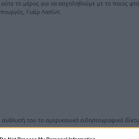
α ούτε το μέρος για να ασχοληθούμε με το ποιος φτα
πουργός, Γιαίρ Λαπίντ.
σε ανάλυσή του το αμερικανικό ειδησεογραφικό δίκτ