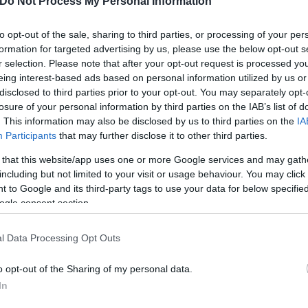
 χαρακτηριστικά ότι θα εκπλαγεί αν ο Μπίμπι θα βγ
Do Not Process My Personal Information
πρωτοφανές για τη χώρα», δήλωσε στο CNN. Και όπ
to opt-out of the sale, sharing to third parties, or processing of your per
η και κάθε αιφνιδιαστική κρίση οδήγησε στην κατάρ
formation for targeted advertising by us, please use the below opt-out s
ούρ και την πτώση της Γκόλντα Μέιλ, την πτώση τ
r selection. Please note that after your opt-out request is processed y
λμέρτ το 2006 μετά το δεύτερο πόλεμο με το Λίβανο
eing interest-based ads based on personal information utilized by us or
disclosed to third parties prior to your opt-out. You may separately opt-
losure of your personal information by third parties on the IAB’s list of
. This information may also be disclosed by us to third parties on the
IA
Participants
that may further disclose it to other third parties.
 that this website/app uses one or more Google services and may gath
including but not limited to your visit or usage behaviour. You may click 
 to Google and its third-party tags to use your data for below specifi
ogle consent section.
l Data Processing Opt Outs
o opt-out of the Sharing of my personal data.
In