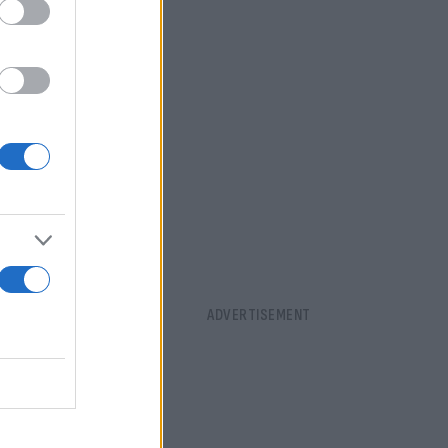
πηρεσίες
ι μάλιστα
Αιγύπτου με
αστεί και
 150