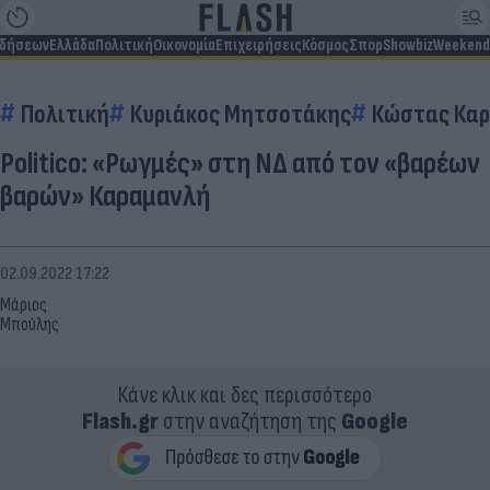
ιδήσεων
Ελλάδα
Πολιτική
Οικονομία
Επιχειρήσεις
Κόσμος
Σπορ
Showbiz
Weekend
Πολιτική
Κυριάκος Μητσοτάκης
Κώστας Κα
Politico: «Ρωγμές» στη ΝΔ από τον «βαρέων
βαρών» Καραμανλή
02.09.2022 17:22
Μάριος
Μπούλης
Κάνε κλικ και δες περισσότερο
Flash.gr
στην αναζήτηση της
Google