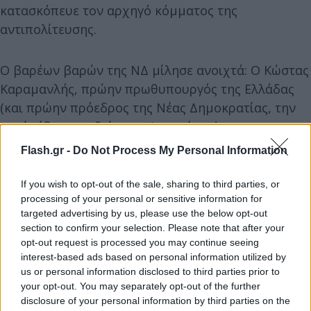
κατασκόπευε τον αρχηγό κόμματος της
αντιπολίτευσης.
Ο βαρέων βαρών της ΝΔ μίλησε ανοιχτά: Ο Κώστας
Καραμανλής, πρώην πρωθυπουργός της Ελλάδας
(και πρώην πρόεδρος της Νέας Δημοκρατίας, την
οποία ίδρυσε ο θείος του), προέτρεψε την
κυβέρνηση να ξεκαθαρίσει ποιος διέταξε την
Flash.gr -
Do Not Process My Personal Information
υποκλοπή και γιατί», αναφέρεται χαρακτηριστικά.
If you wish to opt-out of the sale, sharing to third parties, or
processing of your personal or sensitive information for
targeted advertising by us, please use the below opt-out
section to confirm your selection. Please note that after your
opt-out request is processed you may continue seeing
interest-based ads based on personal information utilized by
us or personal information disclosed to third parties prior to
your opt-out. You may separately opt-out of the further
disclosure of your personal information by third parties on the