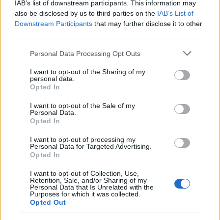
IAB’s list of downstream participants. This information may
also be disclosed by us to third parties on the
IAB’s List of
Downstream Participants
that may further disclose it to other
third parties.
Please note that this website/app uses one or more Google
Personal Data Processing Opt Outs
services and may gather and store information including but
not limited to your visit or usage behaviour. You may click to
I want to opt-out of the Sharing of my
personal data.
grant or deny consent to Google and its third-party tags to
Opted In
use your data for below specified purposes in below Google
consent section.
I want to opt-out of the Sale of my
Personal Data.
Opted In
I want to opt-out of processing my
Personal Data for Targeted Advertising.
Opted In
I want to opt-out of Collection, Use,
Retention, Sale, and/or Sharing of my
Personal Data that Is Unrelated with the
Purposes for which it was collected.
Opted Out