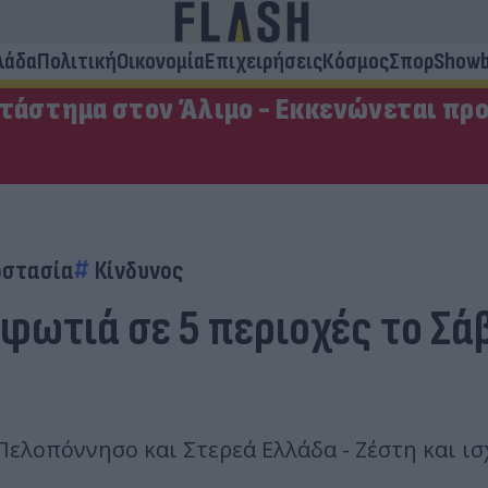
λάδα
Πολιτική
Οικονομία
Επιχειρήσεις
Κόσμος
Σπορ
Showb
ατάστημα στον Άλιμο - Εκκενώνεται πρ
οστασία
Κίνδυνος
φωτιά σε 5 περιοχές το Σά
Πελοπόννησο και Στερεά Ελλάδα - Ζέστη και ισ