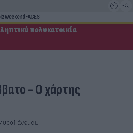
iz
Weekend
FACES
οληπτικά πολυκατοικία
ββατο - Ο χάρτης
χυροί άνεμοι.