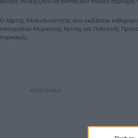
φλόγες συνεχίζουν να σκεπάζουν πολλές περιοχές 
Ο Χάρτης Επικινδυνότητας που εκδίδεται καθημερι
υπουργείου Κλιματικής Κρίσης και Πολιτικής Προστ
πυρκαγιές.