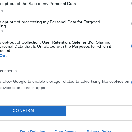
o opt-out of the Sale of my Personal Data.
In
to opt-out of processing my Personal Data for Targeted
ing.
In
ινδύνου🔥για αύριο Σάββατο 22/06:
o opt-out of Collection, Use, Retention, Sale, and/or Sharing
ersonal Data that Is Unrelated with the Purposes for which it
ψηλός κίνδυνος 4️⃣ σε:
lected.
Out
τική
&
#Αργολίδα
consents
Βοιωτίας
κεντρικής & νότιας
#Εύβοιας
o allow Google to enable storage related to advertising like cookies on
evice identifiers in apps.
υνος 3️⃣ σε αρκετές περιοχές
eUta
pic.twitter.com/qO7TfOMuWy
CONFIRM
ction GR (@GSCP_GR)
June 21, 2024
Data Deletion
Data Access
Privacy Policy