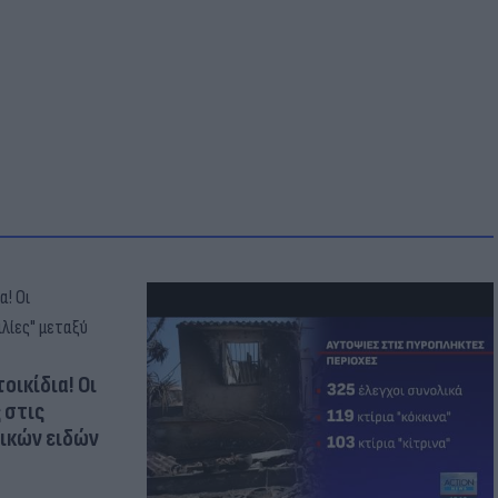
οικίδια! Οι
 στις
τικών ειδών