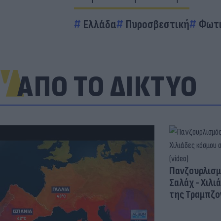
Ελλάδα
Πυροσβεστική
Φωτ
ΑΠΟ ΤΟ ΔΙΚΤΥΟ
Πανζουρλισμ
Σαλάχ - Χιλι
της Τραμπζον