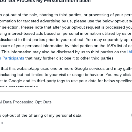
Do Not Process My Personal Information
ς που εκδίδει η Γενική Γραμματεία Πολιτικής Προ
ας ( civilprotection.gov.gr), προβλέπεται πολύ υψ
to opt-out of the sale, sharing to third parties, or processing of your per
formation for targeted advertising by us, please use the below opt-out s
εια Αττικής, Περιφέρεια Στερεάς Ελλάδας (ΠΕ Εύβοια
r selection. Please note that after your opt-out request is processed y
, ΠΕ Αργολίδας).
eing interest-based ads based on personal information utilized by us or
disclosed to third parties prior to your opt-out. You may separately opt-
losure of your personal information by third parties on the IAB’s list of
νημερώσει τις αρμόδιες υπηρεσιακά εμπλεκόμενες κ
. This information may also be disclosed by us to third parties on the
IA
μους των ανωτέρω περιοχών, ώστε να βρίσκονται σε
Participants
that may further disclose it to other third parties.
αντιμετωπίσουν άμεσα τυχόν επεισόδια πυρκαγιών.
 that this website/app uses one or more Google services and may gath
including but not limited to your visit or usage behaviour. You may click 
 to Google and its third-party tags to use your data for below specifi
ogle consent section.
l Data Processing Opt Outs
o opt-out of the Sharing of my personal data.
In