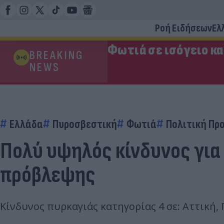
Ροή Ειδήσεων
Ελ
Φωτιά σε ισόγειο κ
BREAKING
NEWS
Ελλάδα
Πυροσβεστική
Φωτιά
Πολιτική Πρ
Πολύ υψηλός κίνδυνος για 
πρόβλεψης
Κίνδυνος πυρκαγιάς κατηγορίας 4 σε: Αττική, 