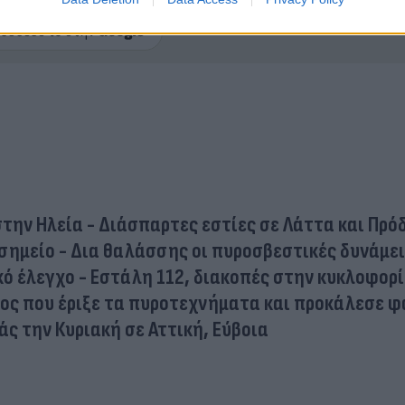
ερο
Flash.gr
στην αναζήτηση της
Google
την Ηλεία - Διάσπαρτες εστίες σε Λάττα και Πρό
σημείο - Δια θαλάσσης οι πυροσβεστικές δυνάμε
κό έλεγχο - Εστάλη 112, διακοπές στην κυκλοφορ
φος που έριξε τα πυροτεχνήματα και προκάλεσε 
ς την Κυριακή σε Αττική, Εύβοια