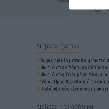
Κάνε κλικ και δες περισσότ
Διάβασε σχετικά
Χωρίς ενιαίο μέτωπο η φωτιά σ
Φωτιά στην Ύδρα, σε δύσβατο 
Φωτιά στη Σαλαμίνα: Υπό μερι
Ύδρα: Προς Άγιο Κοσμά το σκά
Πολύ υψηλός κίνδυνος πυρκαγιά
Διάβασε περισσότερα