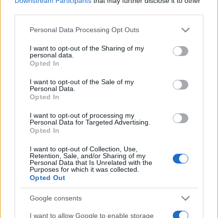
Downstream Participants
that may further disclose it to other
επιτήρησης, καθώς και περιπολίες από
third parties.
πυροσβεστικές, αστυνομικές και στρατιωτικές
Please note that this website/app uses one or more Google
δυνάμεις.
Personal Data Processing Opt Outs
services and may gather and store information including but
not limited to your visit or usage behaviour. You may click to
I want to opt-out of the Sharing of my
personal data.
Επιπρόσθετα, το προσωπικό των Πυροσβεστικών
grant or deny consent to Google and its third-party tags to
Opted In
use your data for below specified purposes in below Google
Υπηρεσιών των ανωτέρω περιφερειακών ενοτήτων
consent section.
I want to opt-out of the Sale of my
τίθεται σε μερική επιφυλακή, προκειμένου να
Personal Data.
Opted In
αντιμετωπιστούν οι αυξημένες υπηρεσιακές
απαιτήσεις, που πιθανόν να προκύψουν λόγω πολύ
I want to opt-out of processing my
Personal Data for Targeted Advertising.
υψηλού κινδύνου πυρκαγιάς (κατηγορία κίνδυνου
Opted In
4).
I want to opt-out of Collection, Use,
Retention, Sale, and/or Sharing of my
Personal Data that Is Unrelated with the
Ταυτόχρονα, για τις ανωτέρω περιοχές, τίθεται σε
Purposes for which it was collected.
Opted Out
εφαρμογή το σχέδιο δράσεων Πολιτικής
Προστασίας για την αντιμετώπιση κινδύνων λόγω
Google consents
δασικών πυρκαγιών, σύμφωνα με το οποίο, μεταξύ
I want to allow Google to enable storage