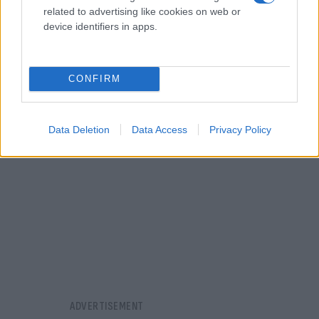
άλλων, προβλέπεται η εφαρμογή του μέτρου της
related to advertising like cookies on web or
προληπτικής απαγόρευσης της κυκλοφορίας
device identifiers in apps.
οχημάτων και παραμονής εκδρομέων σε εθνικούς
δρυμούς, δάση και «ευπαθείς» περιοχές.
CONFIRM
Data Deletion
Data Access
Privacy Policy