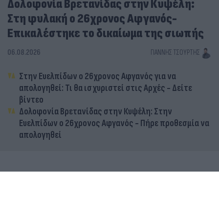
Δολοφονία Βρετανίδας στην Κυψέλη:
Στη φυλακή ο 26χρονος Αφγανός-
Επικαλέστηκε το δικαίωμα της σιωπής
06.08.2026
ΓΙΆΝΝΗΣ ΤΣΟΎΡΤΗΣ
Στην Ευελπίδων ο 26χρονος Αφγανός για να
απολογηθεί: Τι θα ισχυριστεί στις Αρχές - Δείτε
βίντεο
Δολοφονία Βρετανίδας στην Κυψέλη: Στην
Ευελπίδων ο 26χρονος Αφγανός - Πήρε προθεσμία να
απολογηθεί