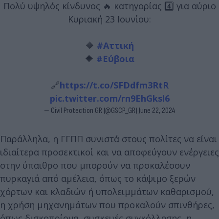
Πολύ υψηλός κίνδυνος 🔥 κατηγορίας 4️⃣ για αύριο
Κυριακή 23 Ιουνίου:
🔶
#Αττική
🔶
#Εύβοια
🔗
https://t.co/SFDdfm3RtR
pic.twitter.com/rn9EhGksl6
— Civil Protection GR (@GSCP_GR)
June 22, 2024
Παράλληλα, η ΓΓΠΠ συνιστά στους πολίτες να είναι
ιδιαίτερα προσεκτικοί και να αποφεύγουν ενέργειες
στην ύπαιθρο που μπορούν να προκαλέσουν
πυρκαγιά από αμέλεια, όπως το κάψιμο ξερών
χόρτων και κλαδιών ή υπολειμμάτων καθαρισμού,
η χρήση μηχανημάτων που προκαλούν σπινθήρες,
όπως δισκοπρίονα, συσκευές συγκόλλησης, η