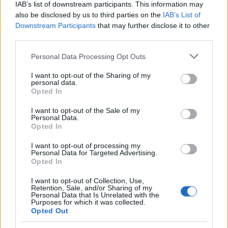
ένας άνθρωπος που εδώ και πολλά χρόνια έχει
IAB’s list of downstream participants. This information may
also be disclosed by us to third parties on the
IAB’s List of
αφιερώσει την ζωή του στην κοινωνική προσφορά,
Downstream Participants
that may further disclose it to other
την αλληλεγγύη, την βοήθεια, τον άνθρωπο. Είναι
third parties.
αυτονόητο πως ουδεμία σχέση έχω ή θα μπορούσα
Please note that this website/app uses one or more Google
Personal Data Processing Opt Outs
να έχω με οποιαδήποτε παραβατική συμπεριφορά,
services and may gather and store information including but
είναι αυτονόητο πως είχα, έχω και εξακολουθώ να
not limited to your visit or usage behaviour. You may click to
I want to opt-out of the Sharing of my
personal data.
έχω απεριόριστη και τυφλή εμπιστοσύνη στον
grant or deny consent to Google and its third-party tags to
Opted In
use your data for below specified purposes in below Google
Κωνσταντίνο αφού γνωρίζω πολύ καλά πως όσα
consent section.
I want to opt-out of the Sale of my
ακούγονται σε βάρος του δεν έχουν την παραμικρή
Personal Data.
Opted In
σχέση με την αλήθεια.
I want to opt-out of processing my
Personal Data for Targeted Advertising.
Θα παραμείνω αξιοπρεπής, όντας απολύτως
Opted In
βέβαιη πως, στο τέλος της μακράς και επίπονης
I want to opt-out of Collection, Use,
προσπάθειας ο Κωνσταντίνος θα βγει νικητής. Το
Retention, Sale, and/or Sharing of my
Personal Data that Is Unrelated with the
καλό πάντα θα νικάει το κακό, το φως πάντα θα
Purposes for which it was collected.
Opted Out
νικάει το σκοτάδι. Σεβαστείτε όμως την παράκληση