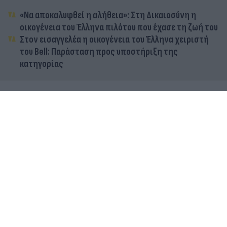
«Να αποκαλυφθεί η αλήθεια»: Στη Δικαιοσύνη η
οικογένεια του Έλληνα πιλότου που έχασε τη ζωή του
Στον εισαγγελέα η οικογένεια του Έλληνα χειριστή
του Bell: Παράσταση προς υποστήριξη της
κατηγορίας