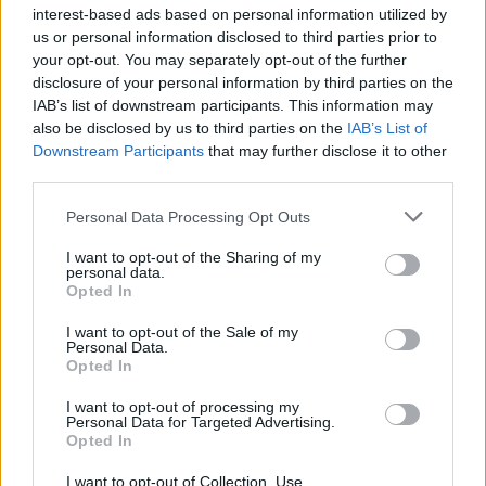
interest-based ads based on personal information utilized by
στην έρημο και από εκεί εξαπολύουν φωνητικές
us or personal information disclosed to third parties prior to
επιθέσεις, με στόχο κυρίως τις φιλοκυβερνητικές
your opt-out. You may separately opt-out of the further
δυνάμεις και τους Κούρδους συμμάχους της
disclosure of your personal information by third parties on the
Ουάσινγκτον.
IAB’s list of downstream participants. This information may
also be disclosed by us to third parties on the
IAB’s List of
Downstream Participants
that may further disclose it to other
third parties.
Please note that this website/app uses one or more Google
Personal Data Processing Opt Outs
services and may gather and store information including but
not limited to your visit or usage behaviour. You may click to
I want to opt-out of the Sharing of my
personal data.
grant or deny consent to Google and its third-party tags to
Opted In
use your data for below specified purposes in below Google
consent section.
I want to opt-out of the Sale of my
Personal Data.
Opted In
I want to opt-out of processing my
Personal Data for Targeted Advertising.
Opted In
I want to opt-out of Collection, Use,