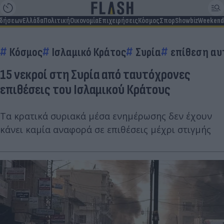
ιδήσεων
Ελλάδα
Πολιτική
Οικονομία
Επιχειρήσεις
Κόσμος
Σπορ
Showbiz
Weekend
Κόσμος
Ισλαμικό Κράτος
Συρία
επίθεση αυ
15 νεκροί στη Συρία από ταυτόχρονες
επιθέσεις του Ισλαμικού Κράτους
Τα κρατικά συριακά μέσα ενημέρωσης δεν έχουν
κάνει καμία αναφορά σε επιθέσεις μέχρι στιγμής