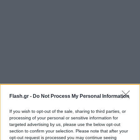
Flash.gr -
Do Not Process My Personal Information
Τα κρατικά συριακά μέσα ενημέρωσης δεν έχουν
κάνει καμία αναφορά σε επιθέσεις μέχρι στιγμής.
If you wish to opt-out of the sale, sharing to third parties, or
processing of your personal or sensitive information for
targeted advertising by us, please use the below opt-out
Μολονότι η οργάνωση ηττήθηκε το 2019 στη Συρία,
section to confirm your selection. Please note that after your
τα μέλη του Ισλαμικού Κράτους έχουν καταφύγει
opt-out request is processed you may continue seeing