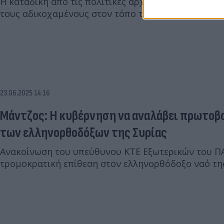
Η καταδίκη από τις πολιτικές αρχές σε Ευρώπη και
τους αδικοχαμένους στον τόπο της επίθεσης.
23.06.2025 14:16
Μάντζος: Η κυβέρνηση να αναλάβει πρωτοβο
των ελληνορθοδόξων της Συρίας
Ανακοίνωση του υπεύθυνου ΚΤΕ Εξωτερικών του ΠΑ
τρομοκρατική επίθεση στον ελληνορθόδοξο ναό τη