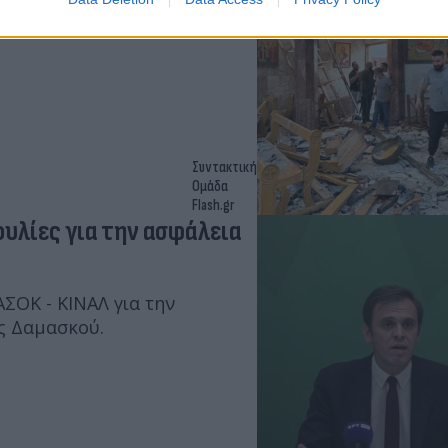
 Μέση Ανατολή. Δέηση για
Συντακτική
Ομάδα
Flash.gr
υλίες για την ασφάλεια
ΣΟΚ - ΚΙΝΑΛ για την
ς Δαμασκού.