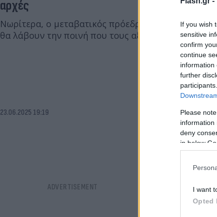
Flash.gr -
αρχές
Νωρίτερα, ο μεταβατικός πρόεδρος της Συρίας, είχ
If you wish 
θα λάβουν την ποινή που τους αξίζει.
sensitive in
confirm you
continue se
information 
further disc
participants
Downstream 
23.06.2025 19:19
Please note
information 
deny consent
in below Go
Persona
I want t
Opted 