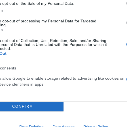
o opt-out of the Sale of my Personal Data.
In
θα λάβουν την ποινή που
to opt-out of processing my Personal Data for Targeted
ing.
In
o opt-out of Collection, Use, Retention, Sale, and/or Sharing
ιώνεται μετά την πτώση τον
ersonal Data that Is Unrelated with the Purposes for which it
lected.
Out
consents
o allow Google to enable storage related to advertising like cookies on
evice identifiers in apps.
Συντακτική
Ομάδα
Flash.gr
μεταβαίνει ο Πατριάρχης
CONFIRM
Data Deletion
Data Access
Privacy Policy