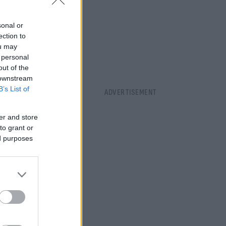
sonal or
ection to
ou may
 personal
out of the
 downstream
B’s List of
er and store
to grant or
ed purposes