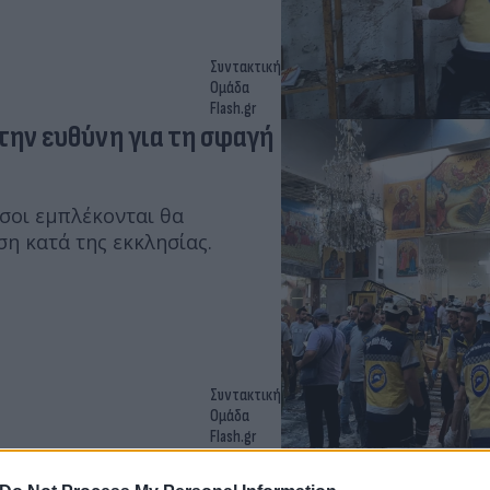
Συντακτική
Ομάδα
Flash.gr
 την ευθύνη για τη σφαγή
σοι εμπλέκονται θα
ση κατά της εκκλησίας.
Συντακτική
Ομάδα
Flash.gr
ακοίνωσαν οι συριακές