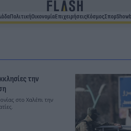
λάδα
Πολιτική
Οικονομία
Επιχειρήσεις
Κόσμος
Σπορ
Showb
εκκλησίες την
ση
ονίας στο Χαλέπι την
τίες.