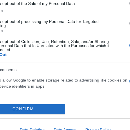
o opt-out of the Sale of my Personal Data.
In
 από το ύψος της Λεωφόρου Συγγρού (θέση Ψαλίδι)
to opt-out of processing my Personal Data for Targeted
ing.
In
o opt-out of Collection, Use, Retention, Sale, and/or Sharing
ersonal Data that Is Unrelated with the Purposes for which it
lected.
Out
consents
o allow Google to enable storage related to advertising like cookies on
evice identifiers in apps.
CONFIRM
ην οδό Ιωάννου Φιξ έως τη Νέα Λεωφόρο Ποσειδώνο
Data Deletion
Data Access
Privacy Policy