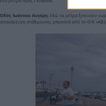
στο ρεύμα προς Γλυφάδα.
Οδός Ιωάννου Αυγέρη:
Εδώ τα μέτρα ξεκινούν νωρί
απαγόρευση στάθμευσης μπροστά από το Θ/Κ «Αβέ