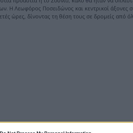
ότια προάστια ή το Σούνιο, καλό θα ήταν να οπλιστ
ων. Η Λεωφόρος Ποσειδώνος και κεντρικοί άξονες σ
ετές ώρες, δίνοντας τη θέση τους σε δρομείς από ό