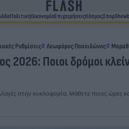
λάδα
Πολιτική
Οικονομία
Επιχειρήσεις
Κόσμος
Σπορ
Showb
ιακές Ρυθμίσεις
Λεωφόρος Ποσειδώνος
Μαραθ
ς 2026: Ποιοι δρόμοι κλεί
λαγές στην κυκλοφορία. Μάθετε ποιες ώρες κα