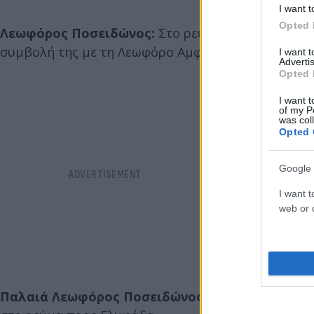
I want t
Opted 
Λεωφόρος Ποσειδώνος:
Στο ρεύμα προς Γλυφάδα,
συμβολή της με τη Λεωφόρο Αμφιθέας.
I want 
Advertis
Opted 
I want t
of my P
was col
Opted 
Google 
I want t
web or d
Παλαιά Λεωφόρος Ποσειδώνος:
Στο τμήμα από τ