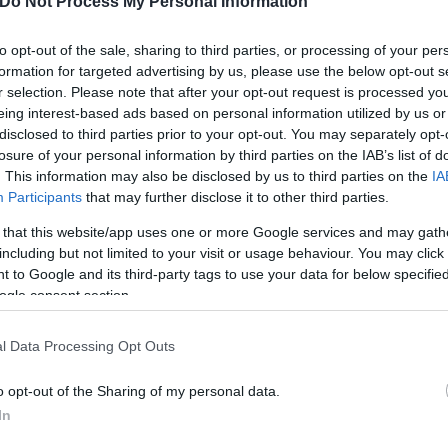
Do Not Process My Personal Information
to opt-out of the sale, sharing to third parties, or processing of your per
formation for targeted advertising by us, please use the below opt-out s
r selection. Please note that after your opt-out request is processed y
eing interest-based ads based on personal information utilized by us or
disclosed to third parties prior to your opt-out. You may separately opt-
losure of your personal information by third parties on the IAB’s list of
. This information may also be disclosed by us to third parties on the
IA
Participants
that may further disclose it to other third parties.
 that this website/app uses one or more Google services and may gath
including but not limited to your visit or usage behaviour. You may click 
 to Google and its third-party tags to use your data for below specifi
ogle consent section.
τε
l Data Processing Opt Outs
o opt-out of the Sharing of my personal data.
 ασφάλεια των συμμετεχόντων. Συγκεκριμένα, από τ
In
ς η κυκλοφορία στα εξής σημεία: