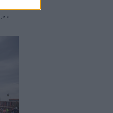
ς και