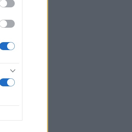
 μέχρι τη
ς, επίσης