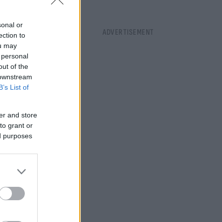
sonal or
ection to
ou may
 personal
out of the
 downstream
B’s List of
er and store
to grant or
ed purposes
ις 05:00 το