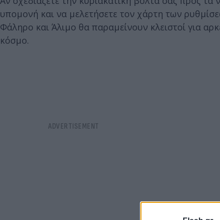
Αν σχεδιάζετε την κυριακάτικη βόλτα σας προς τα ν
υπομονή και να μελετήσετε τον χάρτη των ρυθμίσε
Φάληρο και Άλιμο θα παραμείνουν κλειστοί για αρκ
κόσμο.