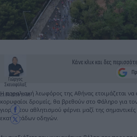
Κάνε κλικ και δες περισσότ
Γιώργος
Σκευοφύλαξ
Η παραλιακή λεωφόρος της Αθήνας ετοιμάζεται να φ
23.04.2026 17:50
κορυφαίοι δρομείς, θα βρεθούν στο Φάληρο για το
γιορτή του αθλητισμού φέρνει μαζί της σημαντικές
εκατοντάδων οδηγών.