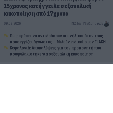
15χρονος κατήγγειλε σεξουαλική
κακοποίηση από 17χρονο
09.08.2026
ΚΏΣΤΑΣ ΠΑΠΑΔΌΠΟΥΛΟΣ
Πώς πρέπει να αντιδράσουν οι ανήλικοι όταν τους
προσεγγίζει άγνωστος – Μιλούν ειδικοί στον FLASH
Κεφαλονιά: Αποκαλύψεις για τον προπονητή που
προφυλακίστηκε για σεξουαλική κακοποίηση