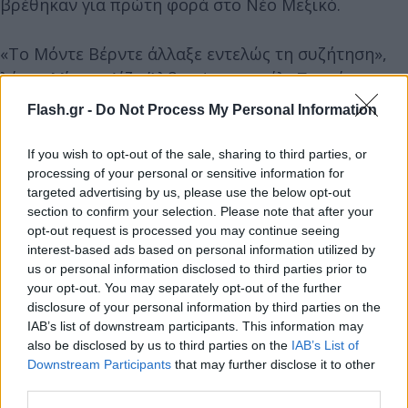
βρέθηκαν για πρώτη φορά στο Νέο Μεξικό.
«Το Μόντε Βέρντε άλλαξε εντελώς τη συζήτηση»,
λέει η Μίριαν Λίζα Άλβες Φοραντσέλι Πατσέκο,
αρχαιολόγος στο Ομοσπονδιακό Πανεπιστήμιο του
Flash.gr -
Do Not Process My Personal Information
Σάο Κάρλος της Βραζιλίας, η οποία δεν συμμετείχε
στη νέα μελέτη. «Έκανε τους ανθρώπους να
If you wish to opt-out of the sale, sharing to third parties, or
processing of your personal or sensitive information for
ξανασκεφτούν και να θέσουν νέα ερωτήματα
targeted advertising by us, please use the below opt-out
σχετικά με άλλους αρχαιολογικούς χώρους,
section to confirm your selection. Please note that after your
συμπεριλαμβανομένων εκείνων στη Νότια
opt-out request is processed you may continue seeing
Αμερική», λέει.
interest-based ads based on personal information utilized by
us or personal information disclosed to third parties prior to
your opt-out. You may separately opt-out of the further
Στη νέα μελέτη του Science, η πρώτη ανεξάρτητη
disclosure of your personal information by third parties on the
ομάδα ερευνητών που αξιολόγησε το Μόντε Βέρντε
IAB’s list of downstream participants. This information may
also be disclosed by us to third parties on the
IAB’s List of
τα τελευταία 50 χρόνια υποδηλώνει ότι ο χώρος
Downstream Participants
that may further disclose it to other
μπορεί να είναι πολύ νεότερος από ό,τι
third parties.
πιστευόταν, ίσως λιγότερο από 8.000 ετών.