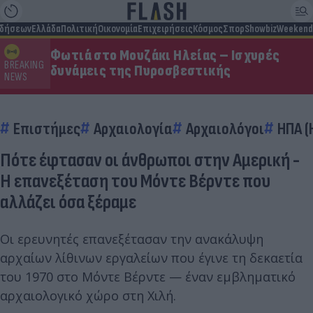
ιδήσεων
Ελλάδα
Πολιτική
Οικονομία
Επιχειρήσεις
Κόσμος
Σπορ
Showbiz
Weekend
Φωτιά στο Μουζάκι Ηλείας – Ισχυρές
BREAKING
δυνάμεις της Πυροσβεστικής
NEWS
Επιστήμες
Αρχαιολογία
Αρχαιολόγοι
ΗΠΑ (
Πότε έφτασαν οι άνθρωποι στην Αμερική -
Η επανεξέταση του Μόντε Βέρντε που
αλλάζει όσα ξέραμε
Οι ερευνητές επανεξέτασαν την ανακάλυψη
αρχαίων λίθινων εργαλείων που έγινε τη δεκαετία
του 1970 στο Μόντε Βέρντε — έναν εμβληματικό
αρχαιολογικό χώρο στη Χιλή.