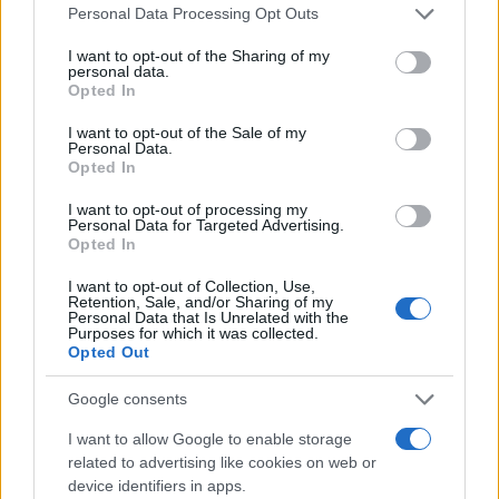
Please note that this website/app uses one or more Google
Personal Data Processing Opt Outs
services and may gather and store information including but
Όταν οι συν-συγγραφείς της μελέτης Τοντ
not limited to your visit or usage behaviour. You may click to
I want to opt-out of the Sharing of my
personal data.
grant or deny consent to Google and its third-party tags to
Σουρόβελ και Κλάουντιο Λατόρε Ιντάλγκο
Opted In
use your data for below specified purposes in below Google
επισκέφτηκαν για πρώτη φορά το Μόντε Βέρντε
consent section.
I want to opt-out of the Sale of my
στις αρχές του 2022, παρατήρησαν ότι βρισκόταν
Personal Data.
Opted In
στην πλημμυρική πεδιάδα ενός ελικοειδούς
προϊστορικού ρέματος, που σήμερα ονομάζεται
I want to opt-out of processing my
Personal Data for Targeted Advertising.
Χιντσιχουάπι Κρικ.
Opted In
I want to opt-out of Collection, Use,
Η ανάλυσή τους σχετικά με τη γεωλογία
Retention, Sale, and/or Sharing of my
Personal Data that Is Unrelated with the
υποδηλώνει ότι το ρέμα άλλαξε πορεία κατά τη
Purposes for which it was collected.
διάρκεια μιας ζεστής και ξηρής κλιματικής φάσης,
Opted Out
περίπου 10.000 χρόνια πριν, λέει ο συν-συγγραφέας
Google consents
Latorre, παλαιοοικολόγος στο Καθολικό
I want to allow Google to enable storage
Πανεπιστήμιο της Χιλής.
related to advertising like cookies on web or
device identifiers in apps.