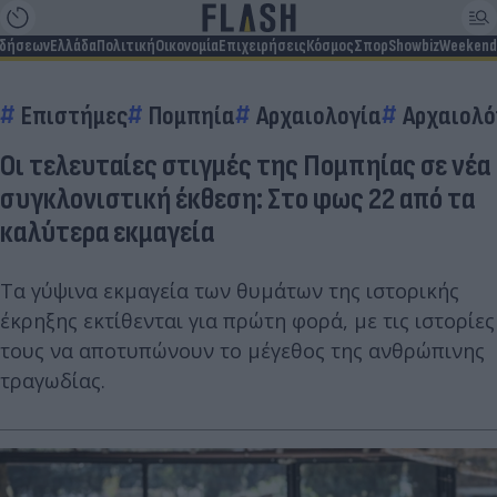
ιδήσεων
Ελλάδα
Πολιτική
Οικονομία
Επιχειρήσεις
Κόσμος
Σπορ
Showbiz
Weekend
Επιστήμες
Πομπηία
Αρχαιολογία
Αρχαιολό
Οι τελευταίες στιγμές της Πομπηίας σε νέα
συγκλονιστική έκθεση: Στο φως 22 από τα
καλύτερα εκμαγεία
Τα γύψινα εκμαγεία των θυμάτων της ιστορικής
έκρηξης εκτίθενται για πρώτη φορά, με τις ιστορίες
τους να αποτυπώνουν το μέγεθος της ανθρώπινης
τραγωδίας.