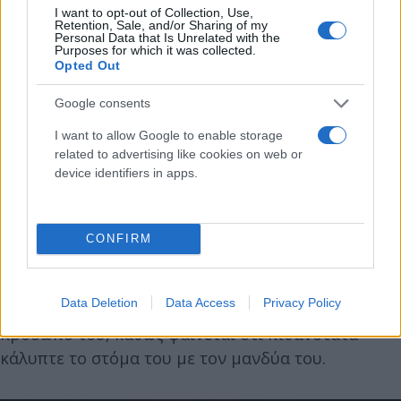
I want to opt-out of Collection, Use,
Retention, Sale, and/or Sharing of my
Ένα ζευγάρι εκμαγείων δείχνει έναν άνδρα
Personal Data that Is Unrelated with the
Purposes for which it was collected.
ανάσκελα, σφίγγοντας τις γροθιές του, με ένα μικρό
Opted Out
παιδί ισορροπημένο στα γόνατά του.
Google consents
«Δεν γνωρίζουμε αν αυτός ο άντρας έσφιγγε
I want to allow Google to enable storage
related to advertising like cookies on web or
πραγματικά τις γροθιές του ή αν η καυτή ζέστη
device identifiers in apps.
έσφιγγε τους μύες του καθώς πέθαινε - σε κάθε
περίπτωση είναι φρικτό», δήλωσε η αρχαιολόγος
Silvia Bertesago στους Times.
CONFIRM
Ένας άλλος άντρας φαίνεται να κάθεται με τα
Data Deletion
Data Access
Privacy Policy
γόνατα κάτω από το πηγούνι του και τα χέρια στο
πρόσωπό του, καθώς φαίνεται ότι πιθανότατα
κάλυπτε το στόμα του με τον μανδύα του.