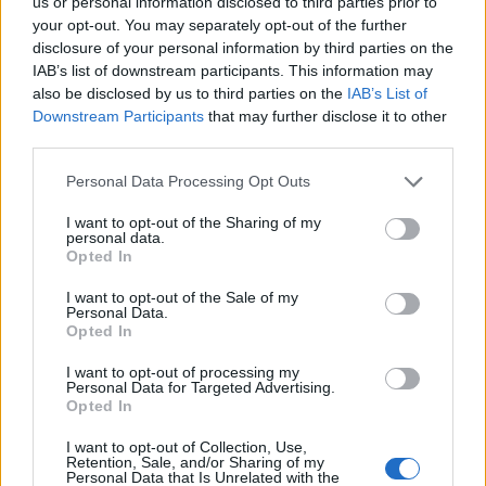
σε όλα τα Μέσα Μαζικής Μεταφοράς, τα μέτρα δεν
us or personal information disclosed to third parties prior to
your opt-out. You may separately opt-out of the further
ισχύουν.
disclosure of your personal information by third parties on the
IAB’s list of downstream participants. This information may
also be disclosed by us to third parties on the
IAB’s List of
Downstream Participants
that may further disclose it to other
third parties.
Please note that this website/app uses one or more Google
Personal Data Processing Opt Outs
services and may gather and store information including but
not limited to your visit or usage behaviour. You may click to
I want to opt-out of the Sharing of my
personal data.
grant or deny consent to Google and its third-party tags to
Opted In
use your data for below specified purposes in below Google
consent section.
I want to opt-out of the Sale of my
Personal Data.
Opted In
I want to opt-out of processing my
Personal Data for Targeted Advertising.
Opted In
I want to opt-out of Collection, Use,
Retention, Sale, and/or Sharing of my
Personal Data that Is Unrelated with the