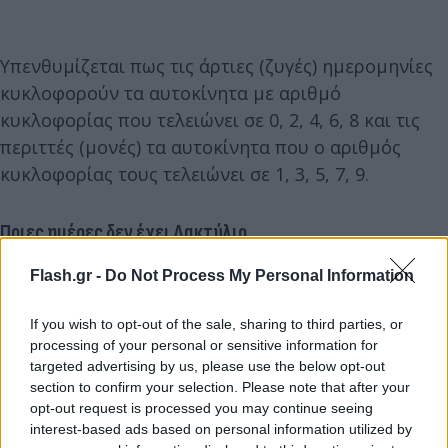
Υπενθυμίζεται πως τις άρτιες (ζυγές) ημερομηνίες
κυκλοφορούν τα αυτοκίνητα με αριθμό
κυκλοφορίας που τελειώνει σε 0, 2, 4, 6, 8 και τις
περιττές (μονές) τα αυτοκίνητα που ο αριθμός
κυκλοφορίας τους τελειώνει σε 1, 3, 5, 7, 9.
Ποιες ημέρες δεν έχει Δακτύλιο
Flash.gr -
Do Not Process My Personal Information
Υπενθυμίζεται ότι ο δακτύλιος με την εκ
περιτροπής κυκλοφορία ισχύει από Δευτέρα έως
If you wish to opt-out of the sale, sharing to third parties, or
Πέμπτη κατά τις ώρες 07.00-20.00 και την
processing of your personal or sensitive information for
targeted advertising by us, please use the below opt-out
Παρασκευή από 07.00-15.00. Τα Σάββατα, τις
section to confirm your selection. Please note that after your
Κυριακές, τις επίσημες αργίες, καθώς και τις ημέρες
opt-out request is processed you may continue seeing
που πραγματοποιείται απεργία των εργαζομένων
interest-based ads based on personal information utilized by