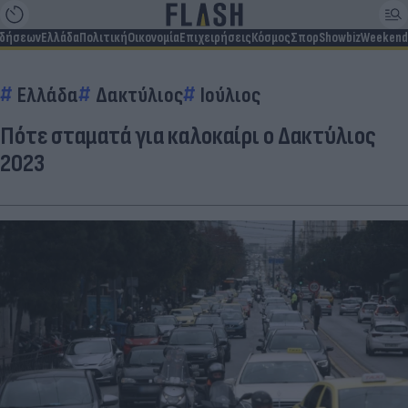
ιδήσεων
Ελλάδα
Πολιτική
Οικονομία
Επιχειρήσεις
Κόσμος
Σπορ
Showbiz
Weekend
Ελλάδα
Δακτύλιος
Ιούλιος
Πότε σταματά για καλοκαίρι ο Δακτύλιος
2023