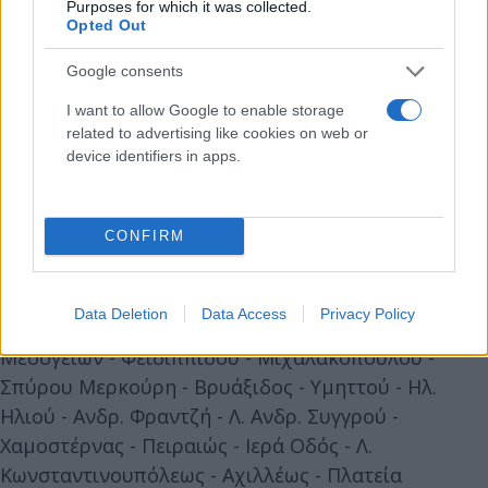
Purposes for which it was collected.
Opted Out
Google consents
I want to allow Google to enable storage
related to advertising like cookies on web or
device identifiers in apps.
CONFIRM
Ο δακτύλιος αφορά την περιοχή που περικλείεται
Data Deletion
Data Access
Privacy Policy
από τις οδούς: «Λ. Αλεξάνδρας - Ζαχάρωφ - Λ.
Μεσογείων - Φειδιππίδου - Μιχαλακοπούλου -
Σπύρου Μερκούρη - Βρυάξιδος - Υμηττού - Ηλ.
Ηλιού - Ανδρ. Φραντζή - Λ. Ανδρ. Συγγρού -
Χαμοστέρνας - Πειραιώς - Ιερά Οδός - Λ.
Κωνσταντινουπόλεως - Αχιλλέως - Πλατεία