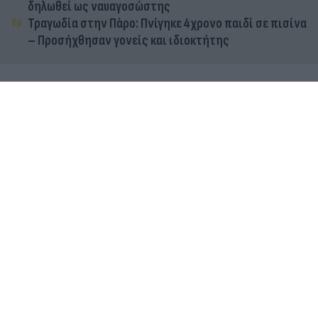
δηλωθεί ως ναυαγοσώστης
Τραγωδία στην Πάρο: Πνίγηκε 4χρονο παιδί σε πισίνα
– Προσήχθησαν γονείς και ιδιοκτήτης