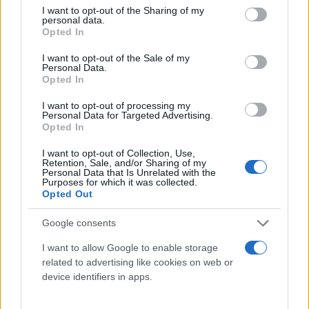
not limited to your visit or usage behaviour. You may click to
I want to opt-out of the Sharing of my
αναγράφουν ξεχωριστά στις χρεώσεις τους το
personal data.
grant or deny consent to Google and its third-party tags to
Opted In
ποσό που αντιστοιχεί στη ρήτρα αναπροσαρμογής,
use your data for below specified purposes in below Google
αυτό υπολογίζεται τεκμαρτά από τον προμηθευτή
consent section.
I want to opt-out of the Sale of my
Personal Data.
ενέργειας (το ποσό που προκύπτει μετά την
Opted In
αφαίρεση από το ποσό της χρέωσης προμήθειας
I want to opt-out of processing my
ενέργειας με βάση την κατανάλωση, τεκμαρτού
Personal Data for Targeted Advertising.
ποσού χρέωσης ενέργειας για το οποίο λαμβάνεται
Opted In
υπόψη η τιμή 120 ευρώ ανά MWh).
I want to opt-out of Collection, Use,
Retention, Sale, and/or Sharing of my
Personal Data that Is Unrelated with the
Purposes for which it was collected.
Opted Out
Google consents
I want to allow Google to enable storage
related to advertising like cookies on web or
device identifiers in apps.