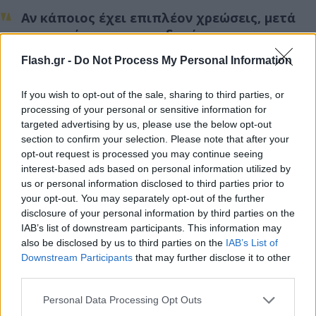
Αν κάποιος έχει επιπλέον χρεώσεις, μετά
την αφαίρεση των επιδοτήσεων για το εν
λόγω διάστημα, συνολικού ύψους 600 ευρώ,
Flash.gr -
Do Not Process My Personal Information
θα λάβει αποζημίωση 360 ευρώ.
If you wish to opt-out of the sale, sharing to third parties, or
Αν οι επιπλέον χρεώσεις ανέρχονται σε 800
processing of your personal or sensitive information for
ευρώ, η αποζημίωση θα διαμορφωθεί στα
targeted advertising by us, please use the below opt-out
480 ευρώ.
section to confirm your selection. Please note that after your
opt-out request is processed you may continue seeing
Αν οι επιπλέον χρεώσεις είναι 1.000 ευρώ, η
interest-based ads based on personal information utilized by
αποζημίωση θα είναι 600 ευρώ, ενώ αν
us or personal information disclosed to third parties prior to
your opt-out. You may separately opt-out of the further
Οι χρεώσεις είναι από 1.000 ευρώ και πάνω
disclosure of your personal information by third parties on the
και πάλι η αποζημίωση θα είναι 600 ευρώ.
IAB’s list of downstream participants. This information may
also be disclosed by us to third parties on the
IAB’s List of
Downstream Participants
that may further disclose it to other
Πώς θα γίνει ο υπολογισμός
third parties.
Please note that this website/app uses one or more Google
Personal Data Processing Opt Outs
Για κυμαινόμενα τιμολόγια, τα οποία δεν
services and may gather and store information including but