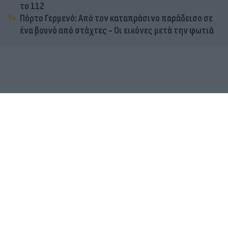
το 112
Πόρτο Γερμενό: Από τον καταπράσινο παράδεισο σε
ένα βουνό από στάχτες - Οι εικόνες μετά την φωτιά