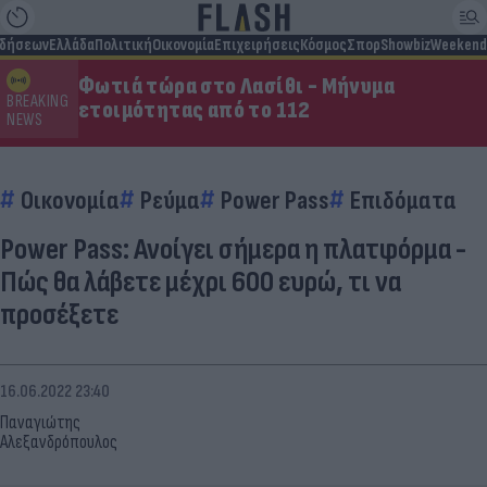
ιδήσεων
Ελλάδα
Πολιτική
Οικονομία
Επιχειρήσεις
Κόσμος
Σπορ
Showbiz
Weekend
Φωτιά τώρα στο Λασίθι - Μήνυμα
BREAKING
ετοιμότητας από το 112
NEWS
Οικονομία
Ρεύμα
Power Pass
Επιδόματα
Power Pass: Ανοίγει σήμερα η πλατφόρμα -
Πώς θα λάβετε μέχρι 600 ευρώ, τι να
προσέξετε
16.06.2022 23:40
Παναγιώτης
Αλεξανδρόπουλος