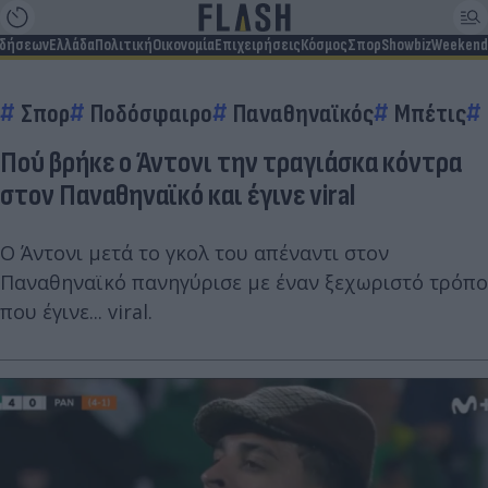
ιδήσεων
Ελλάδα
Πολιτική
Οικονομία
Επιχειρήσεις
Κόσμος
Σπορ
Showbiz
Weekend
Σπορ
Ποδόσφαιρο
Παναθηναϊκός
Μπέτις
Πού βρήκε ο Άντονι την τραγιάσκα κόντρα
στον Παναθηναϊκό και έγινε viral
Ο Άντονι μετά το γκολ του απέναντι στον
Παναθηναϊκό πανηγύρισε με έναν ξεχωριστό τρόπο
που έγινε... viral.