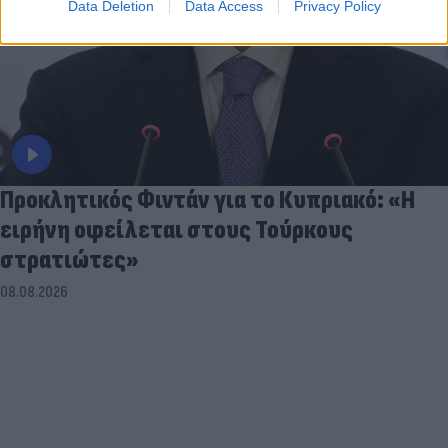
Data Deletion
Data Access
Privacy Policy
Προκλητικός Φιντάν για το Κυπριακό: «Η
ειρήνη οφείλεται στους Τούρκους
στρατιώτες»
08.08.2026