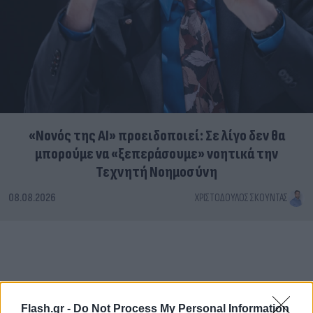
«Νονός της AI» προειδοποιεί: Σε λίγο δεν θα
μπορούμε να «ξεπεράσουμε» νοητικά την
Τεχνητή Νοημοσύνη
08.08.2026
ΧΡΙΣΤΌΔΟΥΛΟΣ ΣΚΟΎΝΤΑΣ
Flash.gr -
Do Not Process My Personal Information