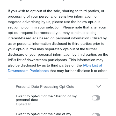
If you wish to opt-out of the sale, sharing to third parties, or
processing of your personal or sensitive information for
targeted advertising by us, please use the below opt-out
section to confirm your selection. Please note that after your
opt-out request is processed you may continue seeing
interest-based ads based on personal information utilized by
us or personal information disclosed to third parties prior to
your opt-out. You may separately opt-out of the further
disclosure of your personal information by third parties on the
IAB’s list of downstream participants. This information may
also be disclosed by us to third parties on the
IAB’s List of
Downstream Participants
that may further disclose it to other
third parties.
Please note that this website/app uses one or more Google
Personal Data Processing Opt Outs
services and may gather and store information including but
not limited to your visit or usage behaviour. You may click to
I want to opt-out of the Sharing of my
personal data.
grant or deny consent to Google and its third-party tags to
Opted In
use your data for below specified purposes in below Google
consent section.
I want to opt-out of the Sale of my