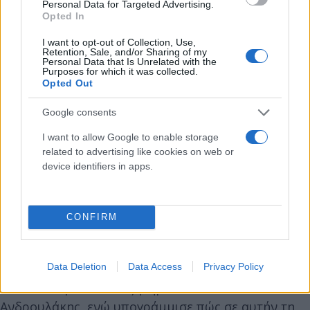
Ο κ. Ανδρουλάκης εξερχόμενος του Αρείου Πάγου
Personal Data for Targeted Advertising.
Opted In
δήλωσε πως «Είναι δημοκρατικό μου καθήκον και
σε όλη μου την πορεία έμαθα να αγωνίζομαι για τη
I want to opt-out of Collection, Use,
Retention, Sale, and/or Sharing of my
διαφάνεια, στο φως, στο προσκήνιο. Η διαφάνεια
Personal Data that Is Unrelated with the
Purposes for which it was collected.
είναι ένα απαιτούμενο στοιχείο της ομαλής
Opted Out
λειτουργίας του πολιτικού συστήματος», τόνισε ο
Google consents
πρόεδρος του ΠΑΣΟΚ-Κινήματος Αλλαγής.
I want to allow Google to enable storage
related to advertising like cookies on web or
Ο κ. Ανδρουλάκης πρόσθεσε πως πριν από λίγες
device identifiers in apps.
ημέρες ενημερώθηκε από την αρμόδια υπηρεσία
του Ευρωπαϊκού Κοινοβουλίου ότι είχε γίνει
απόπειρα να παγιδευτεί το κινητό του με το
CONFIRM
πρόγραμμα παρακολούθησης Predator. «Η
αποκάλυψη ποιοι κρύβονται πίσω από τέτοιες
Data Deletion
Data Access
Privacy Policy
νοσηρές πρακτικές και για ποιους ενεργούν δεν
είναι ένα προσωπικό ζήτημα», τόνισε ο κ.
Ανδρουλάκης, ενώ υπογράμμισε πώς σε αυτήν τη