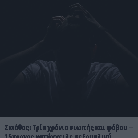
Σκιάθος: Τρία χρόνια σιωπής και φόβου –
15χρονος κατήγγειλε σεξουαλική