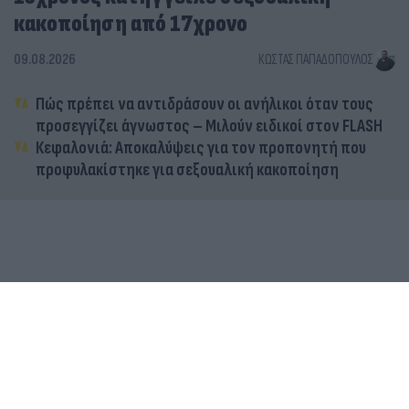
κακοποίηση από 17χρονο
09.08.2026
ΚΏΣΤΑΣ ΠΑΠΑΔΌΠΟΥΛΟΣ
Πώς πρέπει να αντιδράσουν οι ανήλικοι όταν τους
προσεγγίζει άγνωστος – Μιλούν ειδικοί στον FLASH
Κεφαλονιά: Αποκαλύψεις για τον προπονητή που
προφυλακίστηκε για σεξουαλική κακοποίηση