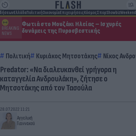
ιδήσεων
Ελλάδα
Πολιτική
Οικονομία
Επιχειρήσεις
Κόσμος
Σπορ
Showbiz
Weekend
Φωτιά στο Μουζάκι Ηλείας – Ισχυρές
BREAKING
δυνάμεις της Πυροσβεστικής
NEWS
Πολιτική
Κυριάκος Μητσοτάκης
Νίκος Ανδρ
Predator: «Να διαλευκανθεί γρήγορα η
καταγγελία Ανδρουλάκη», ζήτησε ο
Μητσοτάκης από τον Τασούλα
28.07.2022 11:21
Αγγελική
Γιαννακού