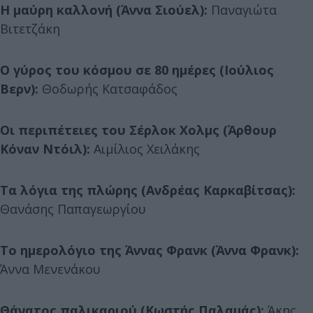
Η μαύρη καλλονή (Άννα Σιούελ):
Παναγιώτα
Βιτετζάκη
Ο γύρος του κόσμου σε 80 ημέρες (Ιούλιος
Βερν):
Θοδωρής Κατσαφάδος
Οι περιπέτειες του Σέρλοκ Χολμς (Άρθουρ
Κόναν Ντόιλ):
Αιμίλιος Χειλάκης
Τα λόγια της πλώρης (Ανδρέας Καρκαβίτσας):
Θανάσης Παπαγεωργίου
Το ημερολόγιο της Άννας Φρανκ (Άννα Φρανκ):
Άννα Μενενάκου
Θάνατος παλικαριού (Κωστής Παλαμάς):
Άκης