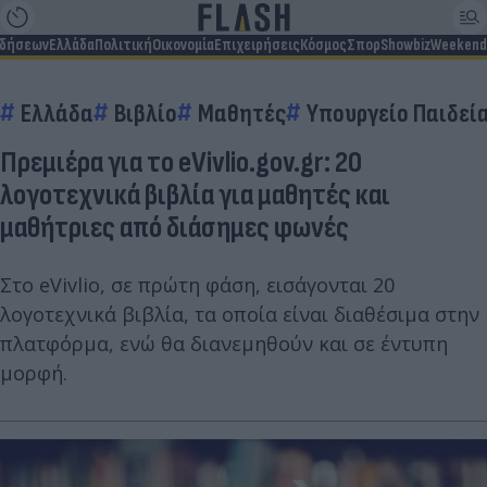
ιδήσεων
Ελλάδα
Πολιτική
Οικονομία
Επιχειρήσεις
Κόσμος
Σπορ
Showbiz
Weekend
Ελλάδα
Βιβλίο
Μαθητές
Υπουργείο Παιδεί
Πρεμιέρα για το eVivlio.gov.gr: 20
λογοτεχνικά βιβλία για μαθητές και
μαθήτριες από διάσημες φωνές
Στο eVivlio, σε πρώτη φάση, εισάγονται 20
λογοτεχνικά βιβλία, τα οποία είναι διαθέσιμα στην
πλατφόρμα, ενώ θα διανεμηθούν και σε έντυπη
μορφή.