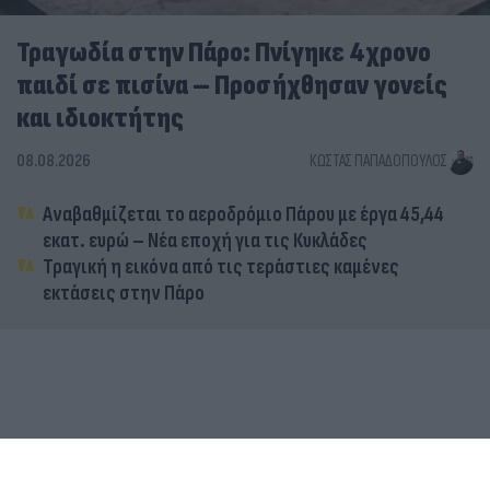
Τραγωδία στην Πάρο: Πνίγηκε 4χρονο
παιδί σε πισίνα – Προσήχθησαν γονείς
και ιδιοκτήτης
08.08.2026
ΚΏΣΤΑΣ ΠΑΠΑΔΌΠΟΥΛΟΣ
Αναβαθμίζεται το αεροδρόμιο Πάρου με έργα 45,44
εκατ. ευρώ – Νέα εποχή για τις Κυκλάδες
Τραγική η εικόνα από τις τεράστιες καμένες
εκτάσεις στην Πάρο