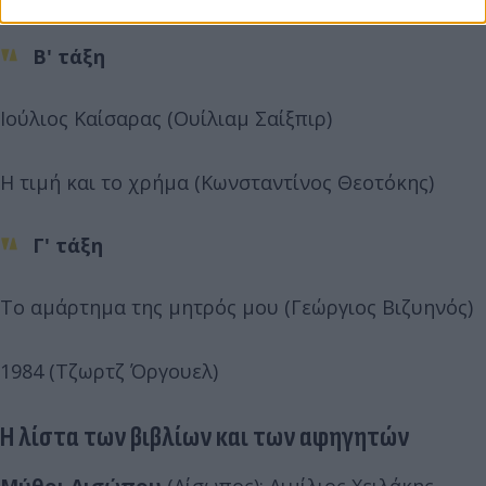
Β' τάξη
Ιούλιος Καίσαρας (Ουίλιαμ Σαίξπιρ)
Η τιμή και το χρήμα (Κωνσταντίνος Θεοτόκης)
Γ' τάξη
Το αμάρτημα της μητρός μου (Γεώργιος Βιζυηνός)
1984 (Τζωρτζ Όργουελ)
Η λίστα των βιβλίων και των αφηγητών
Μύθοι Αισώπου
(Αίσωπος): Αιμίλιος Χειλάκης