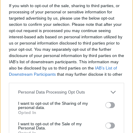
If you wish to opt-out of the sale, sharing to third parties, or
(Ιούλιος Βερν)
processing of your personal or sensitive information for
targeted advertising by us, please use the below opt-out
Γυμνάσιο
section to confirm your selection. Please note that after your
opt-out request is processed you may continue seeing
interest-based ads based on personal information utilized by
Α' τάξη
us or personal information disclosed to third parties prior to
your opt-out. You may separately opt-out of the further
disclosure of your personal information by third parties on the
Οι περιπέτειες του Σέρλοκ Χολμς (Άρθουρ Κόναν
IAB’s list of downstream participants. This information may
Ντόιλ)
also be disclosed by us to third parties on the
IAB’s List of
Downstream Participants
that may further disclose it to other
third parties.
Τα λόγια της πλώρης (Ανδρέας Καρκαβίτσας)
Please note that this website/app uses one or more Google
Personal Data Processing Opt Outs
services and may gather and store information including but
Β' τάξη
not limited to your visit or usage behaviour. You may click to
I want to opt-out of the Sharing of my
personal data.
grant or deny consent to Google and its third-party tags to
Opted In
use your data for below specified purposes in below Google
Το ημερολόγιο της Άννας Φρανκ (Άννα Φρανκ)
consent section.
I want to opt-out of the Sale of my
Personal Data.
Opted In