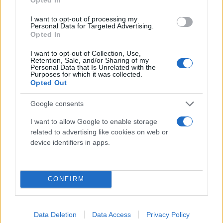
Ο θάνατος του παλικαριού (Κωστής Παλαμάς)
I want to opt-out of processing my
Personal Data for Targeted Advertising.
Γ' τάξη
Opted In
I want to opt-out of Collection, Use,
Ο Βάνκας και άλλα διηγήματα (Άντον Τσέχωφ)
Retention, Sale, and/or Sharing of my
Personal Data that Is Unrelated with the
Purposes for which it was collected.
Opted Out
Ζητείται Ελπίς (Αντώνης Σαμαράκης)*
Google consents
Λύκειο
I want to allow Google to enable storage
related to advertising like cookies on web or
device identifiers in apps.
Α' τάξη
Τα ρόδινα ακρογιάλια (Αλέξανδρος
CONFIRM
Παπαδιαμάντης)
Data Deletion
Data Access
Privacy Policy
Περηφάνια και προκατάληψη (Τζέιν Ώστιν)