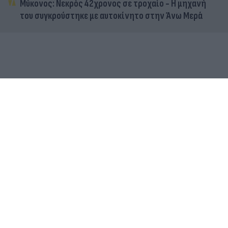
Μύκονος: Νεκρός 42χρονος σε τροχαίο - Η μηχανή
του συγκρούστηκε με αυτοκίνητο στην Άνω Μερά