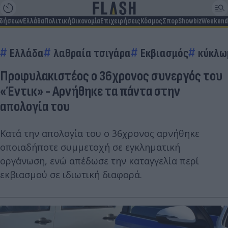
ιδήσεων
Ελλάδα
Πολιτική
Οικονομία
Επιχειρήσεις
Κόσμος
Σπορ
Showbiz
Weekend
Ελλάδα
λαθραία τσιγάρα
Εκβιασμός
κύκλω
Προφυλακιστέος ο 36χρονος συνεργός του
«Έντικ» - Αρνήθηκε τα πάντα στην
απολογία του
Κατά την απολογία του ο 36χρονος αρνήθηκε
οποιαδήποτε συμμετοχή σε εγκληματική
οργάνωση, ενώ απέδωσε την καταγγελία περί
εκβιασμού σε ιδιωτική διαφορά.