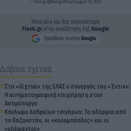
— Flash.gr (@flashgrofficial)
August 29, 2025
Κάνε κλικ και δες περισσότερο
Flash.gr
στην αναζήτηση της
Google
Διάβασε σχετικά
Στα «δίχτυα» της ΕΛΑΣ ο συνεργός του «Έντικ»:
Η κινηματογραφική επιχείρηση στον
Ασπρόπυργο
Κύκλωμα λαθραίων τσιγάρων: Τα αδέρφια από
το Καζακστάν, οι «καουμπόηδες» και οι
«ελέφαντες»