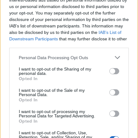
interest-based ads based on personal information utilized by
us or personal information disclosed to third parties prior to
your opt-out. You may separately opt-out of the further
disclosure of your personal information by third parties on the
IAB’s list of downstream participants. This information may
also be disclosed by us to third parties on the
IAB’s List of
Downstream Participants
that may further disclose it to other
third parties.
Please note that this website/app uses one or more Google
Personal Data Processing Opt Outs
services and may gather and store information including but
Η κινηματογραφική επιχείρηση στον
not limited to your visit or usage behaviour. You may click to
I want to opt-out of the Sharing of my
personal data.
grant or deny consent to Google and its third-party tags to
Ασπρόπυργο
Opted In
use your data for below specified purposes in below Google
consent section.
I want to opt-out of the Sale of my
Στο βίντεο ντοκουμέντο από την σύλληψη του
Personal Data.
36χρονου που εξασφάλισε το
flash.gr,
οι σκηνές
Opted In
που έχουν καταγραφεί από drone της ΕΛ.ΑΣ.
I want to opt-out of processing my
Personal Data for Targeted Advertising.
θυμίζουν ταινία δράσης του Χόλιγουντ.
Opted In
I want to opt-out of Collection, Use,
Να θυμίσουμε ότι στη συμμορία του «Έντικ»
Retention, Sale, and/or Sharing of my