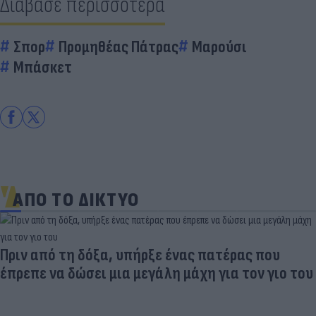
Διάβασε περισσότερα
Σπορ
Προμηθέας Πάτρας
Μαρούσι
Μπάσκετ
ΑΠΟ ΤΟ ΔΙΚΤΥΟ
Παντρεύεται ο Ρονάλντο; Έγινε χαμός,
εμφανίστηκε άλλη νύφη και ο CR7… έπεσε κάτω
από τα γέλια (photo)