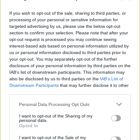
Ιωάννα Τούνη: Ο προορισμός που επέλεξε για να
If you wish to opt-out of the sale, sharing to third parties, or
processing of your personal or sensitive information for
γιορτάσει τα 33α γενέθλιά της
targeted advertising by us, please use the below opt-out
09.08.2026
ΤΖΏΡΤΖΙΑ ΓΕΩΡΓΊΟΥ
section to confirm your selection. Please note that after your
opt-out request is processed you may continue seeing
interest-based ads based on personal information utilized by
us or personal information disclosed to third parties prior to
your opt-out. You may separately opt-out of the further
disclosure of your personal information by third parties on the
IAB’s list of downstream participants. This information may
also be disclosed by us to third parties on the
IAB’s List of
Downstream Participants
that may further disclose it to other
third parties.
Please note that this website/app uses one or more Google
Personal Data Processing Opt Outs
services and may gather and store information including but
not limited to your visit or usage behaviour. You may click to
I want to opt-out of the Sharing of my
personal data.
grant or deny consent to Google and its third-party tags to
Opted In
use your data for below specified purposes in below Google
consent section.
I want to opt-out of the Sale of my