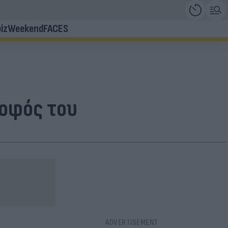
iz
Weekend
FACES
ροφός του