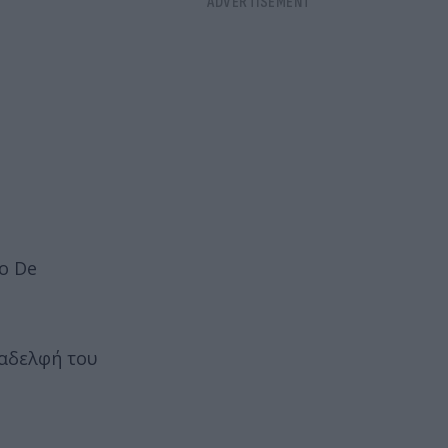
o De
 αδελφή του