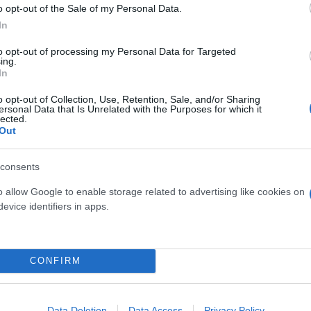
o opt-out of the Sale of my Personal Data.
ι η σύντροφος του
"φιλίες" μεταξύ διαφορε
In
hoto)
to opt-out of processing my Personal Data for Targeted
ing.
In
o opt-out of Collection, Use, Retention, Sale, and/or Sharing
ersonal Data that Is Unrelated with the Purposes for which it
lected.
Out
consents
o allow Google to enable storage related to advertising like cookies on
τίνια: 3,5 φορές
evice identifiers in apps.
 ο κίνδυνος σοβαρής
ς κάκωσης
CONFIRM
Data Deletion
Data Access
Privacy Policy