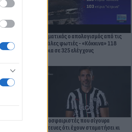
τικών ειδών
Δραματικός ο απολογισμός από τις
μεγάλες φωτιές - «Κόκκινα» 118
κτίρια σε 325 ελέγχους
Ποδοσφαιριστές που σίγουρα
πίστευες ότι έχουν σταματήσει κι