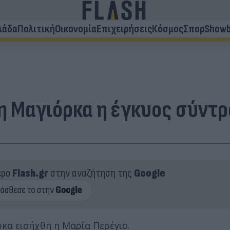
λάδα
Πολιτική
Οικονομία
Επιχειρήσεις
Κόσμος
Σπορ
Showb
τη Μαγιόρκα η έγκυος σύντ
ερο
Flash.gr
στην αναζήτηση της
Google
κα εισήχθη η Μαρία Περέγιο.