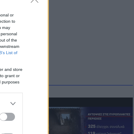
sonal or
ection to
ou may
 personal
out of the
 downstream
B’s List of
er and store
to grant or
ed purposes
οικίδια! Οι
 στις