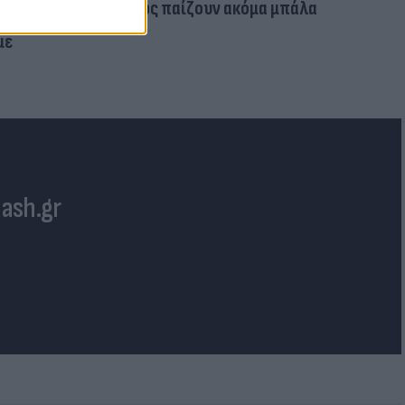
όμως παίζουν ακόμα μπάλα
 Αιγαίο:
με
lash.gr