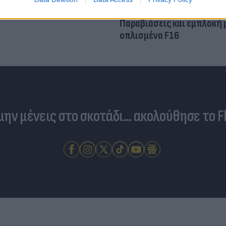
Τουρκικές προκλήσεις στο
Παραβιάσεις και εμπλοκή 
οπλισμένα F16
 μην μένεις στο σκοτάδι... ακολούθησε το F