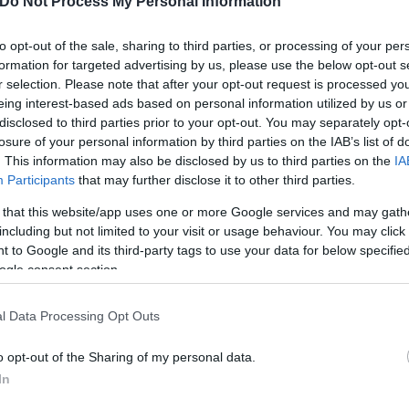
Do Not Process My Personal Information
to opt-out of the sale, sharing to third parties, or processing of your per
formation for targeted advertising by us, please use the below opt-out s
r selection. Please note that after your opt-out request is processed y
eing interest-based ads based on personal information utilized by us or
disclosed to third parties prior to your opt-out. You may separately opt-
losure of your personal information by third parties on the IAB’s list of
. This information may also be disclosed by us to third parties on the
IA
Participants
that may further disclose it to other third parties.
 that this website/app uses one or more Google services and may gath
including but not limited to your visit or usage behaviour. You may click 
 to Google and its third-party tags to use your data for below specifi
ogle consent section.
l Data Processing Opt Outs
o opt-out of the Sharing of my personal data.
τον θεό» - Η κυρία Μέσι
Και οι μαϊμούδες έχουν κατ
In
 στο Instagram, την
επιστήμονες ρίχνουν φως