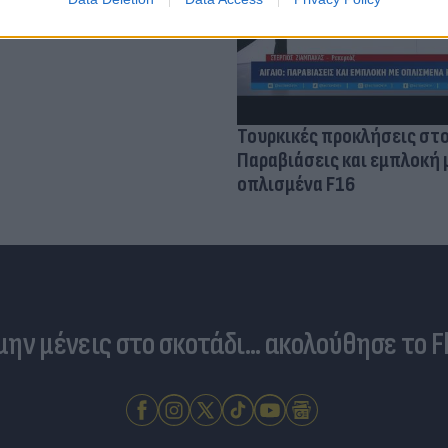
ς κάκωσης
Τουρκικές προκλήσεις στο
Παραβιάσεις και εμπλοκή 
οπλισμένα F16
 μην μένεις στο σκοτάδι... ακολούθησε το F