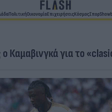
λάδα
Πολιτική
Οικονομία
Επιχειρήσεις
Κόσμος
Σπορ
Showb
ο Καμαβινγκά για το «clasi