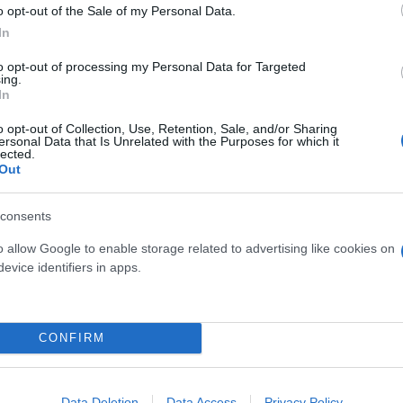
o opt-out of the Sale of my Personal Data.
In
to opt-out of processing my Personal Data for Targeted
τον θεό» - Η κυρία Μέσι
Και οι μαϊμούδες έχουν κατ
ing.
 στο Instagram, την
επιστήμονες ρίχνουν φως
In
ι η σύντροφος του
"φιλίες" μεταξύ διαφορε
o opt-out of Collection, Use, Retention, Sale, and/or Sharing
hoto)
ersonal Data that Is Unrelated with the Purposes for which it
lected.
Out
consents
o allow Google to enable storage related to advertising like cookies on
evice identifiers in apps.
CONFIRM
τίνια: 3,5 φορές
 ο κίνδυνος σοβαρής
Data Deletion
Data Access
Privacy Policy