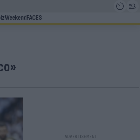
iz
Weekend
FACES
co»