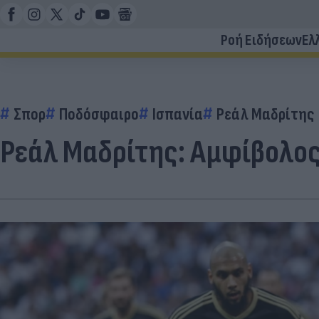
Ροή Ειδήσεων
Ελ
Σπορ
Ποδόσφαιρο
Ισπανία
Ρεάλ Μαδρίτης
Ρεάλ Μαδρίτης: Αμφίβολος 