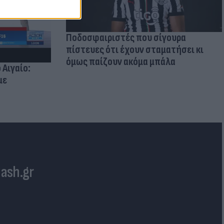
Ποδοσφαιριστές που σίγουρα
πίστευες ότι έχουν σταματήσει κι
όμως παίζουν ακόμα μπάλα
 Αιγαίο:
με
lash.gr