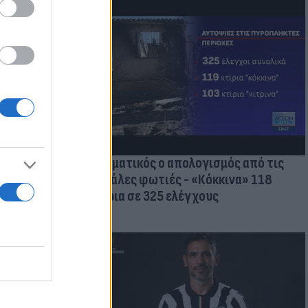
οικίδια! Οι
 στις
τικών ειδών
Δραματικός ο απολογισμός από τις
μεγάλες φωτιές - «Κόκκινα» 118
κτίρια σε 325 ελέγχους