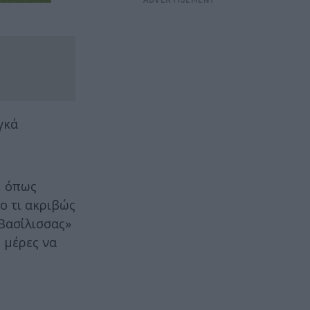
γκά
, όπως
ο τι ακριβώς
«Βασίλισσας»
ς μέρες να