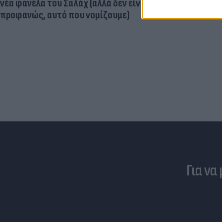
εγκεφαλική
νέα φανέλα του Σαλάχ (αλλά δεν είναι,
προφανώς, αυτό που νομίζουμε)
Για να