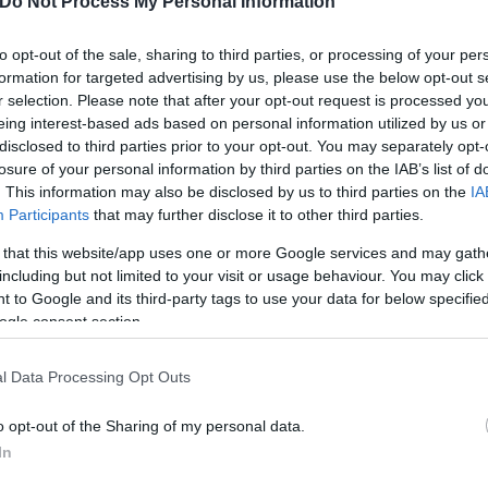
Do Not Process My Personal Information
to opt-out of the sale, sharing to third parties, or processing of your per
 Λοκατέλι
formation for targeted advertising by us, please use the below opt-out s
r selection. Please note that after your opt-out request is processed y
 αυτοί είναι οι πιο ακριβοπληρωμένοι ποδοσφαιρ
eing interest-based ads based on personal information utilized by us or
disclosed to third parties prior to your opt-out. You may separately opt-
losure of your personal information by third parties on the IAB’s list of
. This information may also be disclosed by us to third parties on the
IA
Participants
that may further disclose it to other third parties.
Ρεάλ Μαδρίτης
 that this website/app uses one or more Google services and may gath
including but not limited to your visit or usage behaviour. You may click 
 to Google and its third-party tags to use your data for below specifi
ogle consent section.
l Data Processing Opt Outs
o opt-out of the Sharing of my personal data.
In