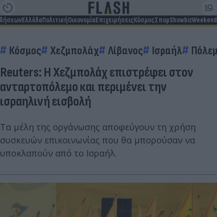
ιδήσεων
Ελλάδα
Πολιτική
Οικονομία
Επιχειρήσεις
Κόσμος
Σπορ
Showbiz
Weekend
Κόσμος
Χεζμπολάχ
Λίβανος
Ισραήλ
Πόλεμ
Reuters: Η Χεζμπολάχ επιστρέφει στον
ανταρτοπόλεμο και περιμένει την
ισραηλινή εισβολή
Τα μέλη της οργάνωσης αποφεύγουν τη χρήση
συσκευών επικοινωνίας που θα μπορούσαν να
υποκλαπούν από το Ισραήλ.