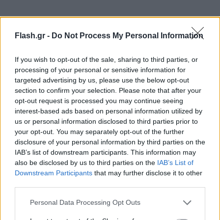
Flash.gr -
Do Not Process My Personal Information
If you wish to opt-out of the sale, sharing to third parties, or
processing of your personal or sensitive information for
targeted advertising by us, please use the below opt-out
section to confirm your selection. Please note that after your
opt-out request is processed you may continue seeing
interest-based ads based on personal information utilized by
us or personal information disclosed to third parties prior to
your opt-out. You may separately opt-out of the further
disclosure of your personal information by third parties on the
IAB’s list of downstream participants. This information may
also be disclosed by us to third parties on the
IAB’s List of
Downstream Participants
that may further disclose it to other
third parties.
Please note that this website/app uses one or more Google
Personal Data Processing Opt Outs
Ο πόλεμος αυτός έρχεται σε μια κρίσιμη συγκυρία
services and may gather and store information including but