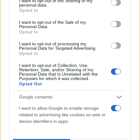
not limited to your visit or usage behaviour. You may click to
I want to opt-out of the Sharing of my
για τη Χεζμπολάχ.
personal data.
grant or deny consent to Google and its third-party tags to
Opted In
use your data for below specified purposes in below Google
Ανασυγκρότηση εν μέσω πολέμου
consent section.
I want to opt-out of the Sale of my
Personal Data.
Opted In
Έχοντας αποδυναμωθεί σημαντικά κατά τον
πόλεμο του 2024, η οργάνωση αντιμετωπίζει πίεση
I want to opt-out of processing my
Personal Data for Targeted Advertising.
από το λιβανικό κράτος να αφοπλιστεί. Την
Opted In
περασμένη εβδομάδα, η κυβέρνηση της Βηρυττού
I want to opt-out of Collection, Use,
απαγόρευσε τις στρατιωτικές δραστηριότητες της
Retention, Sale, and/or Sharing of my
Personal Data that Is Unrelated with the
Χεζμπολάχ.
Purposes for which it was collected.
Opted Out
Σημαντικό είναι επίσης ότι ο κορυφαίος σύμμαχός
Google consents
της στη Συρία, ο πρόεδρος Μπασάρ Αλ Άσαντ
I want to allow Google to enable storage
ανατράπηκε τον Δεκέμβριο του 2024, γεγονός που
related to advertising like cookies on web or
διέκοψε την κύρια γραμμή ανεφοδιασμού της
device identifiers in apps.
οργάνωσης από το Ιράν.