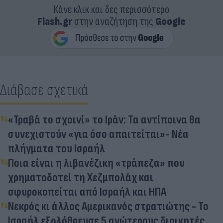
Κάνε κλικ και δες περισσότερο
Flash.gr
στην αναζήτηση της
Google
Διάβασε σχετικά
«Τραβά το σχοινί» το Ιράν: Τα αντίποινα θα
συνεχιστούν «για όσο απαιτείται»- Νέα
πλήγματα του Ισραήλ
Ποια είναι η λιβανέζικη «τράπεζα» που
χρηματοδοτεί τη Χεζμπολάχ και
σφυροκοπείται από Ισραήλ και ΗΠΑ
Νεκρός κι άλλος Αμερικανός στρατιώτης - Το
Ισραήλ εξολόθρευσε 5 ανώτερους διοικητές