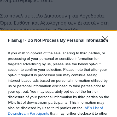
κινηματογραφικό τοπίο.
Στο πάνελ με τίτλο Δικαιοσύνη και Λογοδοσία:
Όρια, Ευθύνη και Αξιολόγηση των Δικαστών στη
Σύγχρονη Δημοκρατία, ο Περικλής
Δημητρολόπουλος, Διευθυντής της εφημερίδας
Flash.gr -
Do Not Process My Personal Information
“TO ΒΗΜΑ” συντόνισε την συζήτηση μεταξύ του
Προέδρου του ΣτΕ, Πικραμένου Μιχαήλ και του Αν.
If you wish to opt-out of the sale, sharing to third parties, or
Καθηγητή Νομικής του ΑΠΘ, Γιώργου Καραβοκύρη
processing of your personal or sensitive information for
για τα όρια και τις προϋποθέσεις της δικαστικής
targeted advertising by us, please use the below opt-out
section to confirm your selection. Please note that after your
λογοδοσίας, τη σημασία της δεοντολογίας στη
opt-out request is processed you may continue seeing
διασφάλιση της αμεροληψίας και της ακεραιότητας,
interest-based ads based on personal information utilized by
καθώς και το πλαίσιο της πειθαρχικής ευθύνης και
us or personal information disclosed to third parties prior to
your opt-out. You may separately opt-out of the further
της αξιολόγησης των δικαστικών λειτουργών.
disclosure of your personal information by third parties on the
IAB’s list of downstream participants. This information may
also be disclosed by us to third parties on the
IAB’s List of
Downstream Participants
that may further disclose it to other