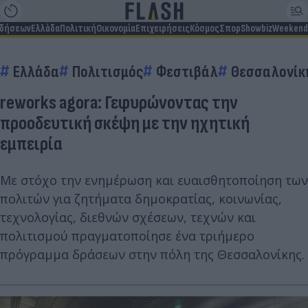
ιδήσεων
Ελλάδα
Πολιτική
Οικονομία
Επιχειρήσεις
Κόσμος
Σπορ
Showbiz
Weekend
Ελλάδα
Πολιτισμός
Φεστιβάλ
Θεσσαλονίκ
reworks agora: Γεφυρώνοντας την
προοδευτική σκέψη με την ηχητική
εμπειρία
Με στόχο την ενημέρωση και ευαισθητοποίηση των
πολιτών για ζητήματα δημοκρατίας, κοινωνίας,
τεχνολογίας, διεθνών σχέσεων, τεχνών και
πολιτισμού πραγματοποίησε ένα τριήμερο
πρόγραμμα δράσεων στην πόλη της Θεσσαλονίκης.