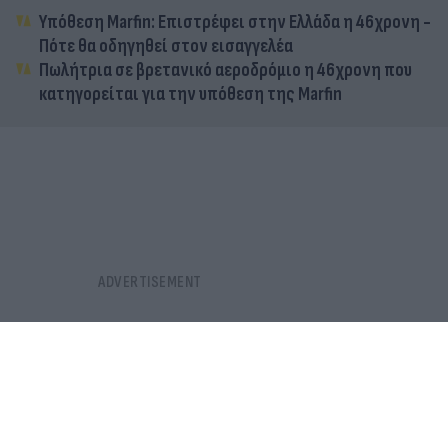
Υπόθεση Marfin: Επιστρέφει στην Ελλάδα η 46χρονη -
Πότε θα οδηγηθεί στον εισαγγελέα
Πωλήτρια σε βρετανικό αεροδρόμιο η 46χρονη που
κατηγορείται για την υπόθεση της Marfin