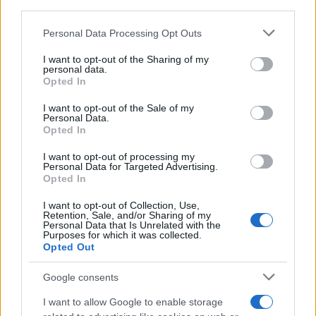
third parties.
Please note that this website/app uses one or more Google
Personal Data Processing Opt Outs
services and may gather and store information including but
not limited to your visit or usage behaviour. You may click to
I want to opt-out of the Sharing of my
personal data.
grant or deny consent to Google and its third-party tags to
Opted In
use your data for below specified purposes in below Google
consent section.
I want to opt-out of the Sale of my
Personal Data.
Opted In
I want to opt-out of processing my
Personal Data for Targeted Advertising.
Opted In
I want to opt-out of Collection, Use,
Retention, Sale, and/or Sharing of my
Personal Data that Is Unrelated with the
Purposes for which it was collected.
Opted Out
Google consents
I want to allow Google to enable storage