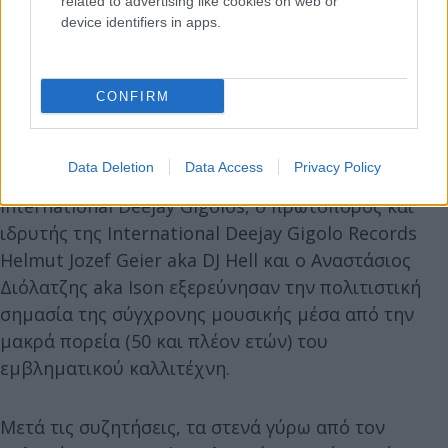
related to advertising like cookies on web or
device identifiers in apps.
CONFIRM
Στο masterclass με τίτλο From local underground
Data Deletion
Data Access
Privacy Policy
to Global success and main stage. The case of
International Deejay Gigolos, ο πρωτοπόρος και
ιδρυτής της International Deejay Gigolo Records
Ηelmut Jozef Geier aka DJ Hell και ο Αναστάσιος
Διόλατζης aka Ison εξερεύνησαν την πολιτιστική
σημασία της σύγχρονης μουσικής μέσα από την
μακρά πορεία (50 και πλέον ετών) του
εμβληματικού καλλιτέχνη.
Μετά τις συζητήσεις, τα στενά γύρω από τον