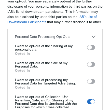
your opt-out. You may separately opt-out of the further
ΔΕΔΔΗΕ
, αποτελούν περίπου 150.000 ενταγμένοι
disclosure of your personal information by third parties on the
καταναλωτές στο ωράριο μειωμένης τιμολόγησης
IAB’s list of downstream participants. This information may
(με ισχύ έως 31/01/2025), λόγω των προδιαγραφών
also be disclosed by us to third parties on the
IAB’s List of
των υφιστάμενων εγκατεστημένων μετρητών τους.
Downstream Participants
that may further disclose it to other
third parties.
Μέσω των Προμηθευτών Ενέργειας, έχει ήδη
ξεκινήσει η αποστολή σχετικής επιστολής μαζί με
Please note that this website/app uses one or more Google
Personal Data Processing Opt Outs
services and may gather and store information including but
τους λογαριασμούς, ενημερώνοντας σχετικά. Σε
not limited to your visit or usage behaviour. You may click to
I want to opt-out of the Sharing of my
περίπτωση που δεν υπάρχει αίτημα αλλαγής στο
personal data.
grant or deny consent to Google and its third-party tags to
Opted In
νέο διζωνικό τιμολόγιο, παραμένουν στην
use your data for below specified purposes in below Google
consent section.
υπάρχουσα μειωμένη τιμολόγηση που βρίσκονται
I want to opt-out of the Sale of my
Personal Data.
ήδη.
Opted In
I want to opt-out of processing my
Για την κατηγορία αυτών των περίπου 150.000
Personal Data for Targeted Advertising.
Opted In
καταναλωτών, σε περίπτωση αλλαγής μειωμένης
τιμολόγησης από την προηγούμενη στη νέα, το
I want to opt-out of Collection, Use,
Retention, Sale, and/or Sharing of my
κόστος θα είναι μηδενικό.
Personal Data that Is Unrelated with the
Purposes for which it was collected.