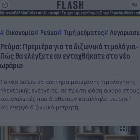
ιδήσεων
Ελλάδα
Πολιτική
Οικονομία
Επιχειρήσεις
Κόσμος
Σπορ
Showbiz
Weekend
Οικονομία
Ρεύμα
Τιμή ρεύματος
Λογαριασμ
Ρεύμα: Πρεμιέρα για τα διζωνικά τιμολόγια-
Πώς θα ελέγξετε αν ενταχθήκατε στο νέο
ωράριο
Το νέο διζωνικό σύστημα μειωμένης τιμολόγησης
ηλεκτρικής ενέργειας, σε πρώτη φάση αφορά στους
καταναλωτές που διαθέτουν κατάλληλο μετρητή
και ενεργό διζωνικό μετρητή.