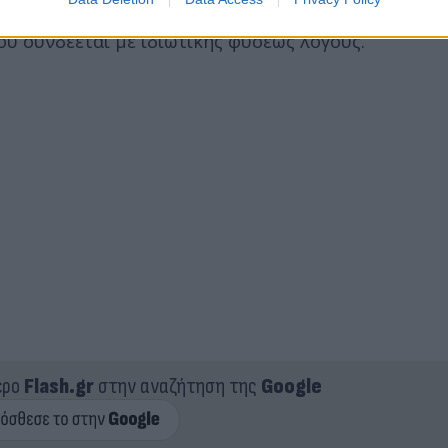
 για την "αλλαγή φρουράς" στις υπηρεσίες ασφάλει
ου συνδέεται με ιδιωτικής φύσεως λόγους.
ερο
Flash.gr
στην αναζήτηση της
Google