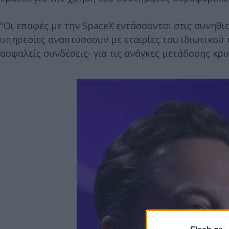
"Οι επαφές με την SpaceX εντάσσονται στις συνηθ
υπηρεσίες αναπτύσσουν με εταιρίες του ιδιωτικού 
ασφαλείς συνδέσεις- για τις ανάγκες μετάδοσης κ