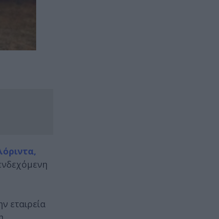
λόριντα,
 ενδεχόμενη
ν εταιρεία
η.