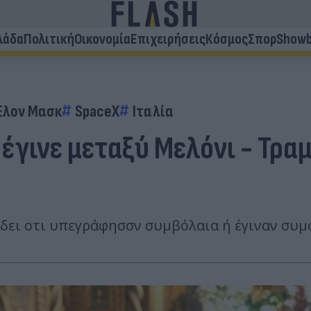
λάδα
Πολιτική
Οικονομία
Επιχειρήσεις
Κόσμος
Σπορ
Showb
Έλον Μασκ
SpaceX
Ιταλία
έγινε μεταξύ Μελόνι - Τρα
δει οτι υπεγράφησσν συμβόλαια ή έγιναν συμφ