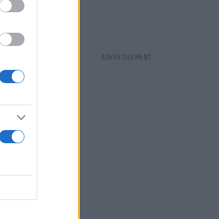
ν συνάντηση
ακτορείο
aceX για
νολογίας, το
επικοινωνίες
 σε έκτακτες
κτησε νέο
ανό
κοίνωσε ότι
ό την