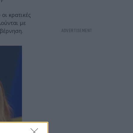
 οι κρατικές
λούνται με
υβέρνηση.