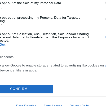
α της ιταλικής κυβέρνησης "διαψεύδει ακόμη πιο
o opt-out of the Sale of my Personal Data.
είδηση ότι το θέμα της SpaceX συζητήθηκε κατά τη
In
ων Ηνωμενων Πολιτειών Ντόναλντ Τραμπ".
to opt-out of processing my Personal Data for Targeted
ing.
In
ίδα La Repubblica, η οποία ανέφερε ως πηγή το πρ
να βρίσκεται σε διαπραγμάτευση με την εταιρία Sp
o opt-out of Collection, Use, Retention, Sale, and/or Sharing
ersonal Data that Is Unrelated with the Purposes for which it
μήθεια υπηρεσιών του τομέα τηλεπικοινωνιών.
lected.
Out
για κρυπτογραφημένο σύστημα υπερπροηγμένης τεχ
consents
υακές υπηρεσίες της κυβέρνησης, τις στρατιωτικές 
ηρεσίες direct-to-cell, οι οποίες χρησιμοποιούνται
o allow Google to enable storage related to advertising like cookies on
ι "το όλο αυτό σχέδιο συνεργασίας φέρεται να απέ
evice identifiers in apps.
ατη συνάντηση της Τζόρτζια Μελόνι με τον Αμερικ
CONFIRM
λικών Υπηρεσιών Ασφαλείας Ελιζαμπέτα Μπελόνι ανα
λόγους. Τα κόμματα της αντιπολίτευσης ζήτησαν απ
Data Deletion
Data Access
Privacy Policy