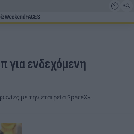
iz
Weekend
FACES
μπ για ενδεχόμενη
ωνίες με την εταιρεία SpaceX».