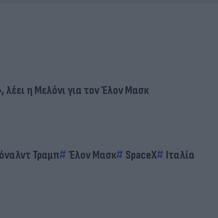
, λέει η Μελόνι για τον Έλον Μασκ
όναλντ Τραμπ
Έλον Μασκ
SpaceX
Ιταλία