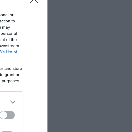
sonal or
ection to
ou may
 personal
out of the
 downstream
B’s List of
er and store
to grant or
ed purposes