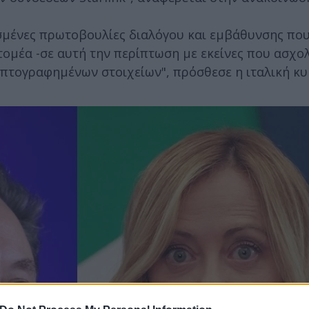
ισμένες πρωτοβουλίες διαλόγου και εμβάθυνσης που
τομέα -σε αυτή την περίπτωση με εκείνες που ασχο
ρυπτογραφημένων στοιχείων", πρόσθεσε η ιταλική κ