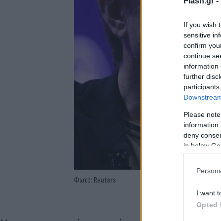
Flash.gr -
If you wish 
sensitive in
confirm you
continue se
information 
further disc
participants
Downstream 
Please note
information 
deny consent
in below Go
Persona
Φωτό: Reuters
I want t
Opted 