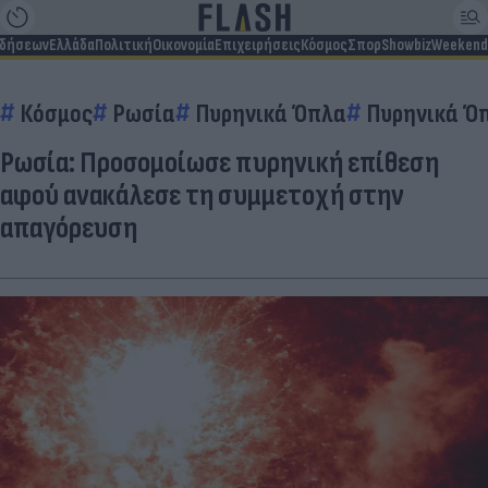
ιδήσεων
Ελλάδα
Πολιτική
Οικονομία
Επιχειρήσεις
Κόσμος
Σπορ
Showbiz
Weekend
Κόσμος
Ρωσία
Πυρηνικά Όπλα
Πυρηνικά Ό
Ρωσία: Προσομοίωσε πυρηνική επίθεση
αφού ανακάλεσε τη συμμετοχή στην
απαγόρευση