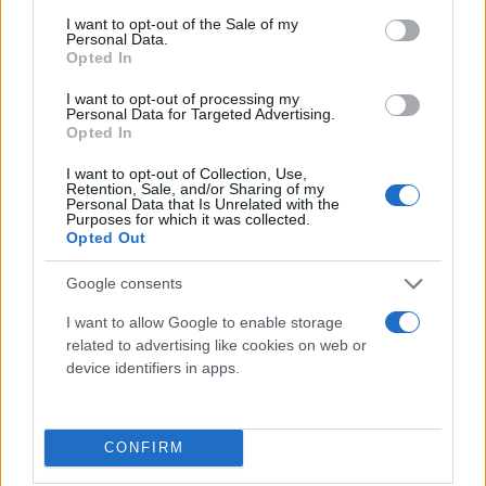
συνεχίσει να προσφέρει στρατιωτική υποστήριξη
consent section.
I want to opt-out of the Sale of my
στην Ουκρανία. Πολλά ρωσικά γεράκια έχουν
Personal Data.
Opted In
ταχθεί υπέρ της επανέναρξης των δοκιμών.
I want to opt-out of processing my
Personal Data for Targeted Advertising.
Ο Πούτιν σημείωσε ότι ενώ ορισμένοι ειδικοί
Opted In
υποστήριξαν ότι είναι απαραίτητο να
I want to opt-out of Collection, Use,
πραγματοποιηθούν πυρηνικές δοκιμές, δεν έχει
Retention, Sale, and/or Sharing of my
Personal Data that Is Unrelated with the
ακόμη σχηματίσει γνώμη για το θέμα.
Purposes for which it was collected.
Opted Out
Ο υφυπουργός Εξωτερικών της Ρωσίας, Σεργκέι
Google consents
Ριάμπκοφ, δήλωσε νωρίτερα αυτό το μήνα ότι η
I want to allow Google to enable storage
Μόσχα θα συνεχίσει να σέβεται την απαγόρευση
related to advertising like cookies on web or
και θα συνεχίσει τις πυρηνικές δοκιμές μόνο εάν το
device identifiers in apps.
κάνει πρώτα η Ουάσιγκτον.
Ο Ριάμπκοφ είπε την Τετάρτη ότι το ρωσικό
CONFIRM
υπουργείο Εξωτερικών έλαβε προτάσεις των ΗΠΑ