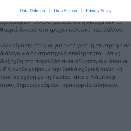
για επανέναρξη του διαλόγου για ζητήματα
Data Deletion
Data Access
Privacy Policy
στρατηγικής σταθερότητας και ελέγχου των
εξοπλισμών, αλλά σημείωσε ότι η Μόσχα δεν το
θεωρεί δυνατό στο τρέχον πολιτικό περιβάλλον.
«Δεν είμαστε έτοιμοι για αυτό γιατί η επιστροφή σε
διάλογο για τη στρατηγική σταθερότητα… όπως
διεξήχθη στο παρελθόν είναι αδύνατη έως ότου οι
ΗΠΑ αναθεωρήσουν την βαθιά εχθρική πολιτική
τους σε σχέση με τη Ρωσία», είπε ο Ριάμπκοφ
στους δημοσιογράφους. πρακτορεία ειδήσεων.