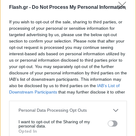
φθινόπωρο, τα αιχμηρά σχόλια του Σόιγκου ήρθαν
Flash.gr -
Do Not Process My Personal Information
εν μέσω έξαρσης των εντάσεων μεταξύ της Ρωσίας
και της Δύσης για τις μάχες στην Ουκρανία.
If you wish to opt-out of the sale, sharing to third parties, or
processing of your personal or sensitive information for
targeted advertising by us, please use the below opt-out
Η συνθήκη απαγόρευσης δοκιμών, που εγκρίθηκε
section to confirm your selection. Please note that after your
το 1996, απαγορεύει όλες τις πυρηνικές εκρήξεις
opt-out request is processed you may continue seeing
interest-based ads based on personal information utilized by
οπουδήποτε στον κόσμο, αλλά η συνθήκη δεν
us or personal information disclosed to third parties prior to
εφαρμόστηκε ποτέ πλήρως. Η συνθήκη δεν έχει
your opt-out. You may separately opt-out of the further
ακόμη επικυρωθεί από την Κίνα, την Ινδία, το
disclosure of your personal information by third parties on the
Πακιστάν, τη Βόρεια Κορέα, το Ισραήλ, το Ιράν και
IAB’s list of downstream participants. This information may
also be disclosed by us to third parties on the
IAB’s List of
την Αίγυπτο.
Downstream Participants
that may further disclose it to other
third parties.
Υπάρχουν ευρέως διαδεδομένες ανησυχίες ότι η
Please note that this website/app uses one or more Google
Personal Data Processing Opt Outs
Ρωσία θα μπορούσε να προχωρήσει στην
services and may gather and store information including but
επανέναρξη των πυρηνικών δοκιμών για να
not limited to your visit or usage behaviour. You may click to
I want to opt-out of the Sharing of my
personal data.
grant or deny consent to Google and its third-party tags to
προσπαθήσει να αποθαρρύνει τη Δύση από το να
Opted In
use your data for below specified purposes in below Google