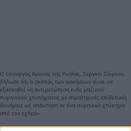
Ο υπουργός Άμυνας της Ρωσίας, Σεργκέι Σόιγκου,
δήλωσε ότι ο σκοπός των ασκήσεων είναι να
εξασκηθεί «η αντιμετώπιση ενός μαζικού
πυρηνικού χτυπήματος με στρατηγικές επιθετικές
δυνάμεις ως απάντηση σε ένα πυρηνικό χτύπημα
από τον εχθρό».
Ενώ παρόμοιες ασκήσεις πραγματοποιούνται κάθε