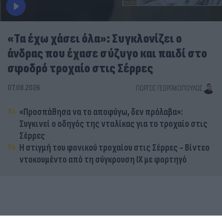
«Τα έχω χάσει όλα»: Συγκλονίζει ο
άνδρας που έχασε σύζυγο και παιδί στο
σφοδρό τροχαίο στις Σέρρες
07.08.2026
ΓΙΏΡΓΟΣ ΓΕΩΡΓΑΚΌΠΟΥΛΟΣ
«Προσπάθησα να το αποφύγω, δεν πρόλαβα»:
Συγκινεί ο οδηγός της νταλίκας για το τροχαίο στις
Σέρρες
Η στιγμή του φονικού τροχαίου στις Σέρρες - Βίντεο
ντοκουμέντο από τη σύγκρουση ΙΧ με φορτηγό