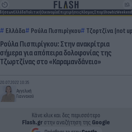
ιδήσεων
Ελλάδα
Πολιτική
Οικονομία
Επιχειρήσεις
Κόσμος
Σπορ
Showbiz
Weekend
Ελλάδα
Ρούλα Πισπιρίγκου
Τζορτζίνα (not u
Ρούλα Πισπιρίγκου: Στην ανακρίτρια
σήμερα για απόπειρα δολοφονίας της
Τζωρτζίνας στο «Καραμανδάνειο»
20.07.2022 10:35
Αγγελική
Γιαννακού
Κάνε κλικ και δες περισσότερο
Flash.gr
στην αναζήτηση της
Google