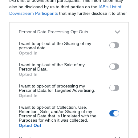
IAB’s list of downstream participants. This information may
Οι γιατροί έσπευσαν στον θάλαμο που
also be disclosed by us to third parties on the
IAB’s List of
νοσηλευόταν το κορίτσι και έπειτα από 45 λεπτά
Downstream Participants
that may further disclose it to other
καρδιοαναπνευστικής αναζωογόνησης το
third parties.
επανέφεραν στη ζωή, όμως ο εγκέφαλός της είχε
Please note that this website/app uses one or more Google
Personal Data Processing Opt Outs
υποστεί σοβαρές βλάβες. Το παιδί έφυγε τελικά
services and may gather and store information including but
από τη ζωή στις 29 Ιανουαρίου του 2022, μέσα στο
not limited to your visit or usage behaviour. You may click to
I want to opt-out of the Sharing of my
personal data.
grant or deny consent to Google and its third-party tags to
Νοσοκομείο Παίδων «Αγλαΐα Κυριακού», μετά από
Opted In
use your data for below specified purposes in below Google
λήψη μεγάλης ποσότητας κεταμίνης, ουσία που της
consent section.
I want to opt-out of the Sale of my
χορήγησε, σύμφωνα με την αρχική κατηγορία, η
Personal Data.
Opted In
μητέρα της.
I want to opt-out of processing my
Personal Data for Targeted Advertising.
Opted In
I want to opt-out of Collection, Use,
Retention, Sale, and/or Sharing of my
Personal Data that Is Unrelated with the
Purposes for which it was collected.
Opted Out