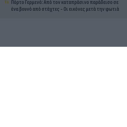
Πόρτο Γερμενό: Από τον καταπράσινο παράδεισο σε
ένα βουνό από στάχτες - Οι εικόνες μετά την φωτιά