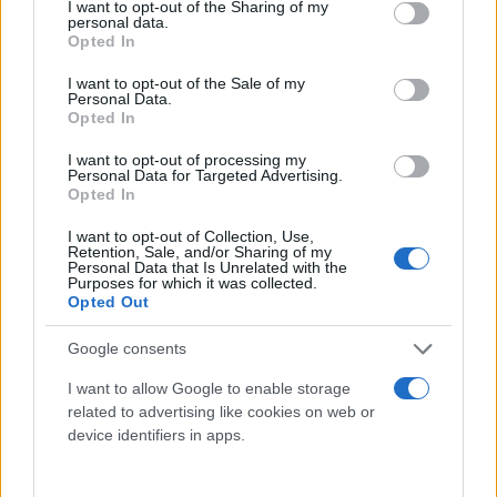
πλατφόρμα Χ.
not limited to your visit or usage behaviour. You may click to
I want to opt-out of the Sharing of my
personal data.
grant or deny consent to Google and its third-party tags to
Opted In
use your data for below specified purposes in below Google
Την ίδια ώρα, σε συνέντευξη Τύπου που
consent section.
I want to opt-out of the Sale of my
παραχώρησε στο Κίεβο, ο Ουκρανός πρόεδρος είπε
Personal Data.
Opted In
ότι η Ρωσία έχει περιορίσει τα πλήγματα στις
ενεργειακές υποδομές, αλλά επιτίθεται σε άλλες μη
I want to opt-out of processing my
Personal Data for Targeted Advertising.
στρατιωτικές υποδομές. Υπογράμμισε επίσης ότι το
Opted In
Κίεβο δεν είναι έτοιμο να συζητήσει εδαφικά
I want to opt-out of Collection, Use,
θέματα, μέχρι να εφαρμοστεί η εκεχειρία. Ο
Retention, Sale, and/or Sharing of my
Personal Data that Is Unrelated with the
Ζελένσκι κατηγόρησε ξανά τον Γουίτκοφ ότι
Purposes for which it was collected.
Opted Out
«διασπείρει το ρωσικό αφήγημα» για τον πόλεμο.
Google consents
Το Κρεμλίνο παρουσίασε τις σημερινές
I want to allow Google to enable storage
συναντήσεις στο Παρίσι ως μια ευκαιρία για να
related to advertising like cookies on web or
ενημερώσει ο Γουίτκοφ τους Ευρωπαίους για τις
device identifiers in apps.
συνομιλίες που είχε με τον Ρώσο πρόεδρο
Βλαντίμιρ Πούτιν την περασμένη