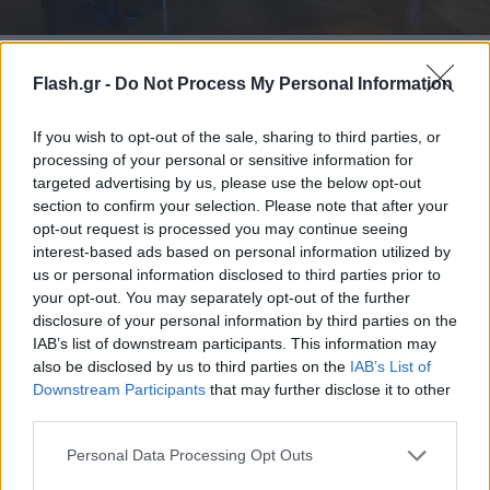
Φωτο: ΑΠΕ-ΜΠΕ/EPA/LUDOVIC MARIN / POOL MAXPPP OUT
Flash.gr -
Do Not Process My Personal Information
Νωρίτερα, ο σύμβουλος εξωτερικής πολιτικής του
If you wish to opt-out of the sale, sharing to third parties, or
Γάλλου προέδρου και οι ομόλογοί του της
processing of your personal or sensitive information for
Βρετανίας και της Γερμανίας συναντήθηκαν με τον
targeted advertising by us, please use the below opt-out
προσωπάρχη της ουκρανικής προεδρίας, τον Αντρίι
section to confirm your selection. Please note that after your
Γερμάκ, ο οποίος είπε ότι συζήτησαν την εκεχειρία
opt-out request is processed you may continue seeing
interest-based ads based on personal information utilized by
και τις εγγυήσεις ασφαλείας. «Ανταλλάξαμε απόψεις
us or personal information disclosed to third parties prior to
για τα επόμενα βήματα προς την επίτευξη μιας
your opt-out. You may separately opt-out of the further
δίκαιης και διαρκούς ειρήνης,
disclosure of your personal information by third parties on the
IAB’s list of downstream participants. This information may
συμπεριλαμβανομένων της εφαρμογής πλήρους
also be disclosed by us to third parties on the
IAB’s List of
εκεχειρίας, την ανάπτυξης μιας πολυεθνικής
Downstream Participants
that may further disclose it to other
στρατιωτικής δύναμης και την αποτελεσματική
third parties.
αρχιτεκτονική ασφαλείας για την Ουκρανία»,
Please note that this website/app uses one or more Google
Personal Data Processing Opt Outs
έγραψε ο Γερμάκ στην ανάρτησή του στην
services and may gather and store information including but