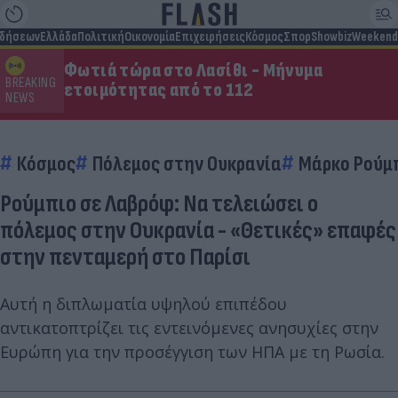
ιδήσεων
Ελλάδα
Πολιτική
Οικονομία
Επιχειρήσεις
Κόσμος
Σπορ
Showbiz
Weekend
Φωτιά τώρα στο Λασίθι - Μήνυμα
BREAKING
ετοιμότητας από το 112
NEWS
Κόσμος
Πόλεμος στην Ουκρανία
Μάρκο Ρούμ
Ρούμπιο σε Λαβρόφ: Να τελειώσει ο
πόλεμος στην Ουκρανία - «Θετικές» επαφές
στην πενταμερή στο Παρίσι
Αυτή η διπλωματία υψηλού επιπέδου
αντικατοπτρίζει τις εντεινόμενες ανησυχίες στην
Ευρώπη για την προσέγγιση των ΗΠΑ με τη Ρωσία.