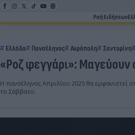
Ροή Ειδήσεων
Ελ
Ελλάδα
Πανσέληνος
Ακρόπολη
Σαντορίνη
«Ροζ φεγγάρι»: Μαγεύουν ο
Η πανσέληνος Απριλίου 2025 θα εμφανιστεί σ
το Σάββατο.