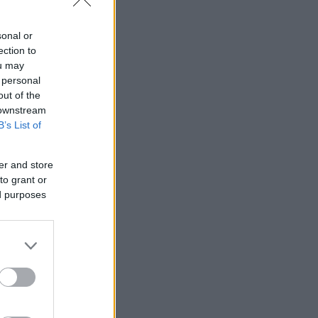
sonal or
ection to
ou may
 personal
out of the
 downstream
B’s List of
er and store
to grant or
ed purposes