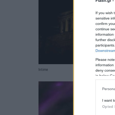
Flash.gr -
If you wish 
sensitive in
confirm you
continue se
information 
further disc
participants
Downstream 
Please note
information 
Intime
deny consent
in below Go
Persona
I want t
Opted 