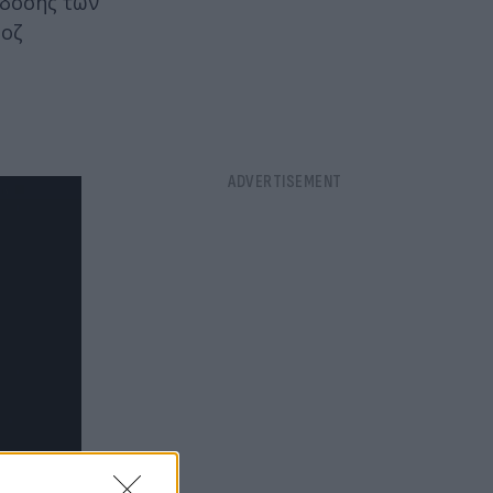
άδοσης των
ροζ