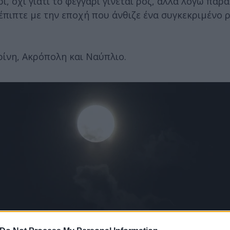
, όχι γιατί το φεγγάρι γίνεται ροζ, αλλά λόγω παρ
έπιπτε με την εποχή που άνθιζε ένα συγκεκριμένο 
ρίνη, Ακρόπολη και Ναύπλιο.