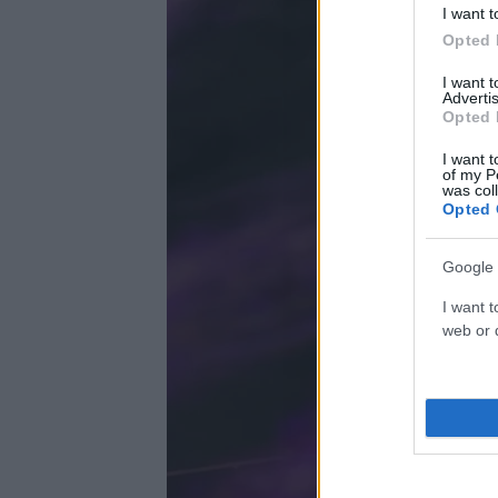
I want t
Opted 
I want 
Advertis
Opted 
I want t
of my P
was col
Opted 
Google 
I want t
web or d