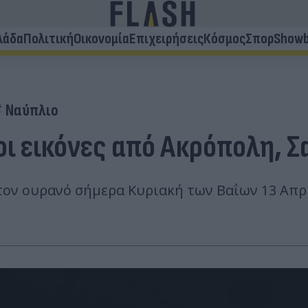
λάδα
Πολιτική
Οικονομία
Επιχειρήσεις
Κόσμος
Σπορ
Showb
Ναύπλιο
ι εικόνες από Ακρόπολη, Σ
τον ουρανό σήμερα Κυριακή των Βαΐων 13 Απρ