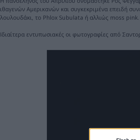
Η πανσέληνος του Απριλίου ονομάστηκε Ροζ Φεγγάρι
ιθαγενών Αμερικανών και συγκεκριμένα επειδή συν
λουλουδάκι, το Phlox Subulata ή αλλιώς moss pink.
Ιδιαίτερα εντυπωσιακές οι φωτογραφίες από Σαντο