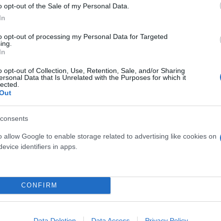
o opt-out of the Sale of my Personal Data.
In
to opt-out of processing my Personal Data for Targeted
ing.
In
o opt-out of Collection, Use, Retention, Sale, and/or Sharing
ersonal Data that Is Unrelated with the Purposes for which it
lected.
Out
consents
o allow Google to enable storage related to advertising like cookies on
evice identifiers in apps.
CONFIRM
Data Deletion
Data Access
Privacy Policy