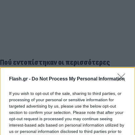
Πού εντοπίστηκαν οι περισσότερες
παραβάσεις φέτος;
Flash.gr -
Do Not Process My Personal Information
Αν ετοιμάζεστε να ταξιδέψετε, δείτε πού
καταγράφηκαν οι 6.292 παραβάσεις του πρώτου
If you wish to opt-out of the sale, sharing to third parties, or
processing of your personal or sensitive information for
εξαμήνου (οι οποίες έφεραν πρόστιμα ύψους
targeted advertising by us, please use the below opt-out
500.000 ευρώ και 48ωρα λουκέτα σε 12
section to confirm your selection. Please note that after your
επιχειρήσεις):
opt-out request is processed you may continue seeing
interest-based ads based on personal information utilized by
us or personal information disclosed to third parties prior to