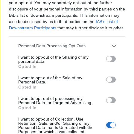
• 2.552 παραβάσεις σε συνεργεία και επιχειρήσεις
your opt-out. You may separately opt-out of the further
συντήρησης οχημάτων/μοτοσυκλετών (το check-up
disclosure of your personal information by third parties on the
IAB’s list of downstream participants. This information may
πριν το ταξίδι θέλει προσοχή!).
also be disclosed by us to third parties on the
IAB’s List of
Downstream Participants
that may further disclose it to other
• 3.474 παραβάσεις σε υποστηρικτικές
third parties.
δραστηριότητες μεταφορών (όπως χώροι
Please note that this website/app uses one or more Google
Personal Data Processing Opt Outs
στάθμευσης/parking).
services and may gather and store information including but
not limited to your visit or usage behaviour. You may click to
I want to opt-out of the Sharing of my
personal data.
grant or deny consent to Google and its third-party tags to
Opted In
use your data for below specified purposes in below Google
consent section.
I want to opt-out of the Sale of my
Personal Data.
Opted In
I want to opt-out of processing my
Personal Data for Targeted Advertising.
Opted In
I want to opt-out of Collection, Use,
Retention, Sale, and/or Sharing of my
Personal Data that Is Unrelated with the
Purposes for which it was collected.