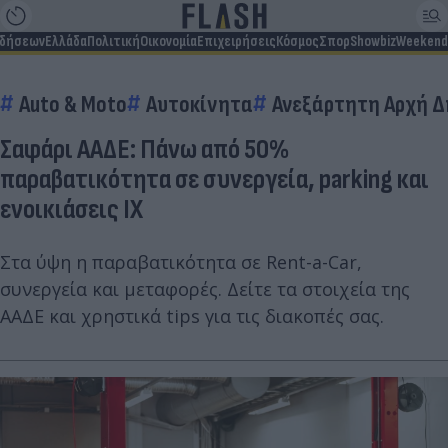
ιδήσεων
Ελλάδα
Πολιτική
Οικονομία
Επιχειρήσεις
Κόσμος
Σπορ
Showbiz
Weekend
Auto & Moto
Αυτοκίνητα
Ανεξάρτητη Αρχή Δ
Σαφάρι ΑΑΔΕ: Πάνω από 50%
παραβατικότητα σε συνεργεία, parking και
ενοικιάσεις ΙΧ
Στα ύψη η παραβατικότητα σε Rent-a-Car,
συνεργεία και μεταφορές. Δείτε τα στοιχεία της
ΑΑΔΕ και χρηστικά tips για τις διακοπές σας.