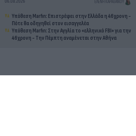
06.08.2026
ΕΛΈΝΗ ΚΑΡΑΘΆΝΟΥ
Υπόθεση Marfin: Επιστρέφει στην Ελλάδα η 46χρονη -
Πότε θα οδηγηθεί στον εισαγγελέα
Υπόθεση Marfin: Στην Αγγλία το «ελληνικό FBI» για την
46χρονη - Την Πέμπτη αναμένεται στην Αθήνα