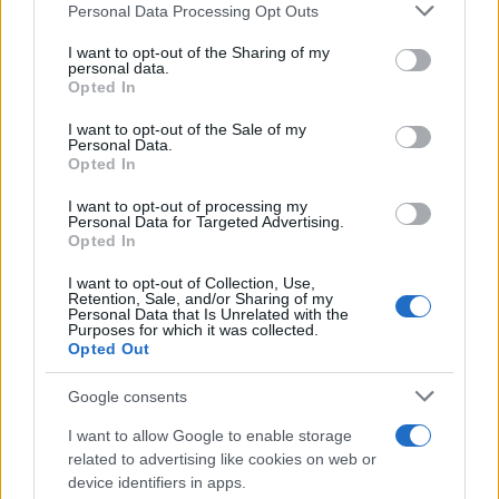
Please note that this website/app uses one or more Google
Personal Data Processing Opt Outs
services and may gather and store information including but
not limited to your visit or usage behaviour. You may click to
I want to opt-out of the Sharing of my
personal data.
grant or deny consent to Google and its third-party tags to
Opted In
use your data for below specified purposes in below Google
consent section.
I want to opt-out of the Sale of my
Personal Data.
Opted In
I want to opt-out of processing my
Personal Data for Targeted Advertising.
Opted In
I want to opt-out of Collection, Use,
Retention, Sale, and/or Sharing of my
Personal Data that Is Unrelated with the
Purposes for which it was collected.
Opted Out
Google consents
I want to allow Google to enable storage
related to advertising like cookies on web or
device identifiers in apps.