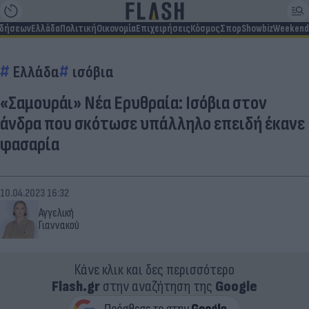
ιδήσεων
Ελλάδα
Πολιτική
Οικονομία
Επιχειρήσεις
Κόσμος
Σπορ
Showbiz
Weekend
Ελλάδα
ισόβια
«Σαμουράι» Νέα Ερυθραία: Ισόβια στον
άνδρα που σκότωσε υπάλληλο επειδή έκανε
φασαρία
10.04.2023 16:32
Αγγελική
Γιαννακού
Κάνε κλικ και δες περισσότερο
Flash.gr
στην αναζήτηση της
Google