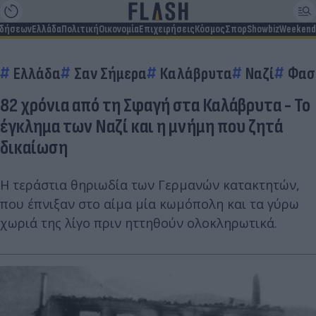
ιδήσεων
Ελλάδα
Πολιτική
Οικονομία
Επιχειρήσεις
Κόσμος
Σπορ
Showbiz
Weekend
Ελλάδα
Σαν Σήμερα
Καλάβρυτα
Ναζί
Φασ
82 χρόνια από τη Σφαγή στα Καλάβρυτα - Το
έγκλημα των Ναζί και η μνήμη που ζητά
δικαίωση
Η τεράστια θηριωδία των Γερμανών κατακτητών,
που έπνιξαν στο αίμα μία κωμόπολη και τα γύρω
χωριά της λίγο πριν ηττηθούν ολοκληρωτικά.