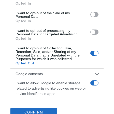
grant or deny consent to Google and its third-party tags to
Opted In
use your data for below specified purposes in below Google
consent section.
I want to opt-out of the Sale of my
Personal Data.
Opted In
Τέσσερις μέρες μετά την άφιξή τους στα
Καλάβρυτα, οι Γερμανοί συγκέντρωσαν στον
I want to opt-out of processing my
Personal Data for Targeted Advertising.
προαύλιο χώρο του δημοτικού σχολείου τους
Opted In
κατοίκους της κωμόπολης και διαχώρισαν τον
I want to opt-out of Collection, Use,
ανδρικό πληθυσμό από τα γυναικόπαιδα και τους
Retention, Sale, and/or Sharing of my
Personal Data that Is Unrelated with the
υπερήλικες.
Purposes for which it was collected.
Opted Out
Google consents
I want to allow Google to enable storage
related to advertising like cookies on web or
device identifiers in apps.
CONFIRM