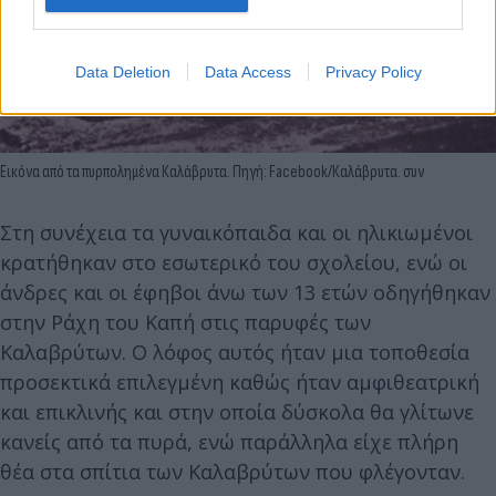
Data Deletion
Data Access
Privacy Policy
Εικόνα από τα πυρπολημένα Καλάβρυτα. Πηγή: Facebook/Καλάβρυτα. συν
Στη συνέχεια τα γυναικόπαιδα και οι ηλικιωμένοι
κρατήθηκαν στο εσωτερικό του σχολείου, ενώ οι
άνδρες και οι έφηβοι άνω των 13 ετών οδηγήθηκαν
στην Ράχη του Καπή στις παρυφές των
Καλαβρύτων. Ο λόφος αυτός ήταν μια τοποθεσία
προσεκτικά επιλεγμένη καθώς ήταν αμφιθεατρική
και επικλινής και στην οποία δύσκολα θα γλίτωνε
κανείς από τα πυρά, ενώ παράλληλα είχε πλήρη
θέα στα σπίτια των Καλαβρύτων που φλέγονταν.