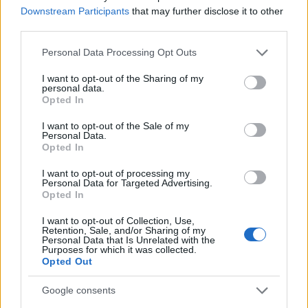
σε 7 Κτηματολογικά Γραφεία. Μετά από πολύμηνη
Downstream Participants
that may further disclose it to other
και ενδελεχή έρευνα, εξαρθρώνεται κύκλωμα που
third parties.
απαιτούσε μεγαλύτερα ή μικρότερα χρηματικά
Please note that this website/app uses one or more Google
Personal Data Processing Opt Outs
ποσά, τα γνωστά "γρηγορόσημα" από πολίτες για να
services and may gather and store information including but
εγκρίνει νόμιμα αιτήματα μεταγραφών και άλλων
not limited to your visit or usage behaviour. You may click to
I want to opt-out of the Sharing of my
personal data.
grant or deny consent to Google and its third-party tags to
συναλλαγών ακινήτων. Τα ψηφιακά εργαλεία που
Opted In
use your data for below specified purposes in below Google
δημιουργήσαμε και τα οποία συγκεκριμένοι
consent section.
I want to opt-out of the Sale of my
δημόσιοι υπάλληλοι απέφευγαν να χρησιμοποιούν,
Personal Data.
Opted In
δεν προσφέρουν μόνο ταχύτητα, αλλά ενισχύουν
και τη διαφάνεια απέναντι σε τέτοια φαινόμενα
I want to opt-out of processing my
Personal Data for Targeted Advertising.
διαφθοράς. Οι πολίτες κατήγγειλαν συγκεκριμένα
Opted In
περιστατικά, εμείς ενημερώσαμε την Ελληνική
I want to opt-out of Collection, Use,
Αστυνομία που έκανε τη δουλειά της αθόρυβα και
Retention, Sale, and/or Sharing of my
Personal Data that Is Unrelated with the
μεθοδικά. Ευχαριστώ θερμά τον Υπουργό
Purposes for which it was collected.
Opted Out
Προστασίας του Πολίτη αλλά και τον νέο
υφυπουργό, αρμόδιο για το Κτηματολόγιο, Χρήστο
Google consents
Μπουκώρο για την συνεργασία. Αξίζουν όμως