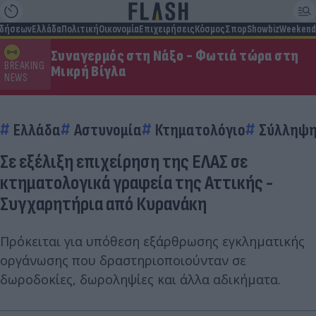
ιδήσεων
Ελλάδα
Πολιτική
Οικονομία
Επιχειρήσεις
Κόσμος
Σπορ
Showbiz
Weekend
Συναγερμός στη Νάξο - Φωτιά τώρα στη
BREAKING
Μικρή Βίγλα
NEWS
Ελλάδα
Αστυνομία
Κτηματολόγιο
Σύλληψ
Σε εξέλιξη επιχείρηση της ΕΛΑΣ σε
κτηματολογικά γραφεία της Αττικής -
Συγχαρητήρια από Κυρανάκη
Πρόκειται για υπόθεση εξάρθρωσης εγκληματικής
οργάνωσης που δραστηριοποιούνταν σε
δωροδοκίες, δωροληψίες και άλλα αδικήματα.