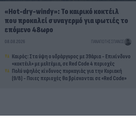
«Hot-dry-windy»: Το καιρικό κοκτέιλ
που προκαλεί συναγερμό για φωτιές το
επόμενο 48ωρο
08.08.2026
ΠΑΝΑΓΙΏΤΗΣ ΣΠΑΝΌΣ
Καιρός: Στα ύψη ο υδράργυρος με 39άρια - Επικίνδυνο
«κοκτέιλ» με μελτέμια, σε Red Code 4 περιοχές
Πολύ υψηλός κίνδυνος πυρκαγιάς για την Κυριακή
(9/8) - Ποιες περιοχές θα βρίσκονται σε «Red Code»