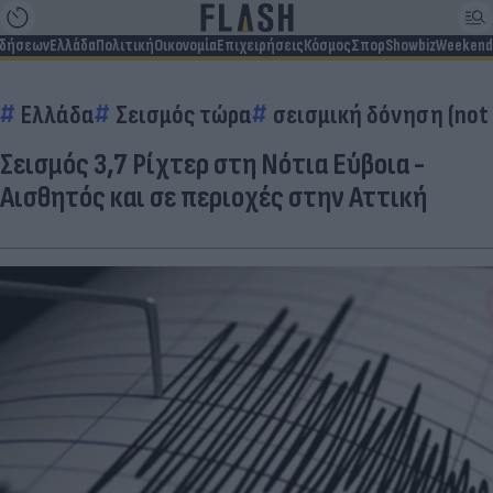
ιδήσεων
Ελλάδα
Πολιτική
Οικονομία
Επιχειρήσεις
Κόσμος
Σπορ
Showbiz
Weekend
Ελλάδα
Σεισμός τώρα
σεισμική δόνηση (not
Σεισμός 3,7 Ρίχτερ στη Νότια Εύβοια -
Αισθητός και σε περιοχές στην Αττική