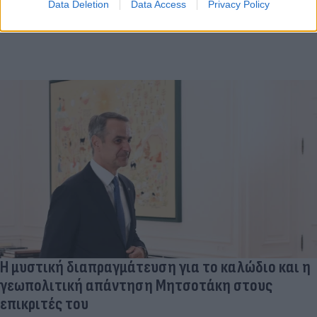
Data Deletion
Data Access
Privacy Policy
Η μυστική διαπραγμάτευση για το καλώδιο και η
γεωπολιτική απάντηση Μητσοτάκη στους
επικριτές του