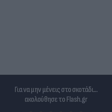
Νέο εμφύτευμα για τον καρκίνο των ωοθηκών
χορηγεί θεραπεία και "κατασκοπεύει" τον όγκ
Για να μην μένεις στο σκοτάδι...
ακολούθησε το Flash.gr