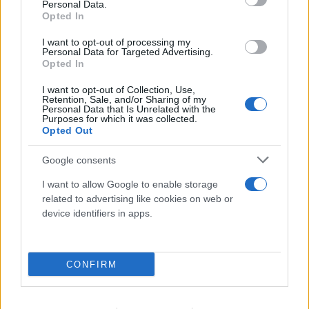
Personal Data.
Opted In
I want to opt-out of processing my
Personal Data for Targeted Advertising.
Opted In
I want to opt-out of Collection, Use,
Από το σκάκι στο Νόμπελ: Ποιος είναι ο
Retention, Sale, and/or Sharing of my
Personal Data that Is Unrelated with the
Purposes for which it was collected.
Ντέμης Χασάμπης που αναλαμβάνει
Opted Out
επικεφαλής στην ΑΙ της Google
Google consents
06.08.2026
I want to allow Google to enable storage
related to advertising like cookies on web or
device identifiers in apps.
CONFIRM