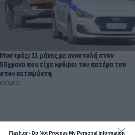
Μυστράς: 11 μήνες με αναστολή στον
55χρονο που είχε κρύψει τον πατέρα του
στον καταψύκτη
07.08.2026
Flash.gr -
Do Not Process My Personal Information