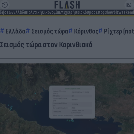
ιδήσεων
Ελλάδα
Πολιτική
Οικονομία
Επιχειρήσεις
Κόσμος
Σπορ
Showbiz
Weekend
Ελλάδα
Σεισμός τώρα
Κόρινθος
Ρίχτερ (no
Σεισμός τώρα στον Κορινθιακό