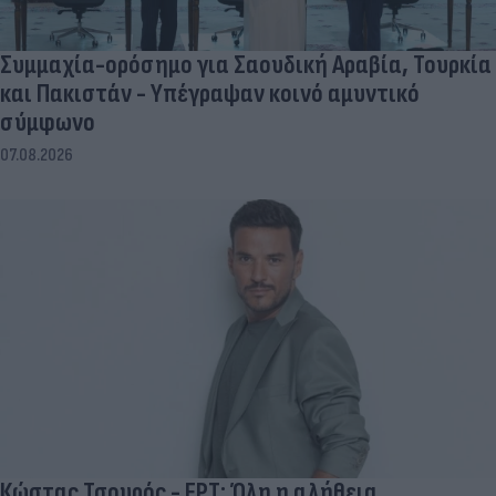
Συμμαχία-ορόσημο για Σαουδική Αραβία, Τουρκία
και Πακιστάν - Υπέγραψαν κοινό αμυντικό
σύμφωνο
07.08.2026
Κώστας Τσουρός - ΕΡΤ: Όλη η αλήθεια