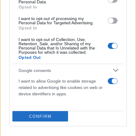
Personal Data.
τελεσίγραφα»
Opted In
07.08.2026
I want to opt-out of processing my
Personal Data for Targeted Advertising.
Opted In
I want to opt-out of Collection, Use,
Retention, Sale, and/or Sharing of my
Personal Data that Is Unrelated with the
Purposes for which it was collected.
Opted Out
Google consents
I want to allow Google to enable storage
related to advertising like cookies on web or
device identifiers in apps.
Εντυπωσιακές εικόνες: Οι κρυφές γαλάζιες
λίμνες της Βόρειας Εύβοιας στα παλιά ορυχεία
CONFIRM
07.08.2026