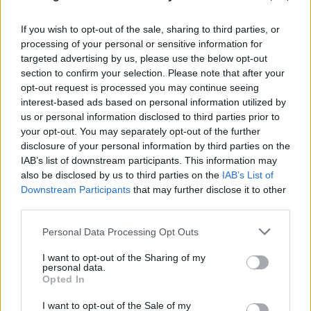
If you wish to opt-out of the sale, sharing to third parties, or
processing of your personal or sensitive information for
targeted advertising by us, please use the below opt-out
section to confirm your selection. Please note that after your
opt-out request is processed you may continue seeing
interest-based ads based on personal information utilized by
us or personal information disclosed to third parties prior to
your opt-out. You may separately opt-out of the further
disclosure of your personal information by third parties on the
IAB’s list of downstream participants. This information may
also be disclosed by us to third parties on the
IAB’s List of
Downstream Participants
that may further disclose it to other
third parties.
Please note that this website/app uses one or more Google
Personal Data Processing Opt Outs
services and may gather and store information including but
not limited to your visit or usage behaviour. You may click to
I want to opt-out of the Sharing of my
personal data.
grant or deny consent to Google and its third-party tags to
Opted In
«Μετωπική» Ιταλίας-Ισπανίας για Σένγκεν: «Δεν
use your data for below specified purposes in below Google
δεχόμαστε επιβολές από το εξωτερικό ή
consent section.
I want to opt-out of the Sale of my