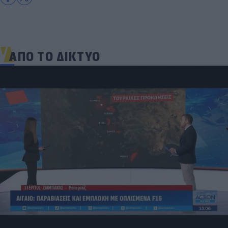
ΑΠΟ ΤΟ ΔΙΚΤΥΟ
Δέκα εκατομμύρια followers δεν κάνουν λάθος- Η
Ντιλέτα Λεότα με μαγιό έγινε ξανά viral (photos)