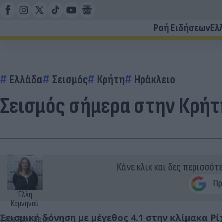
Ροή Ειδήσεων
Ελ
Ελλάδα
Σεισμός
Κρήτη
Ηράκλειο
Σεισμός σήμερα στην Κρήτη
Κάνε κλικ και δες περισσότ
Έλλη
Κομνηνού
Σεισμική δόνηση με μέγεθος 4.1 στην κλίμακα Ρ
17.06.2021 08:31