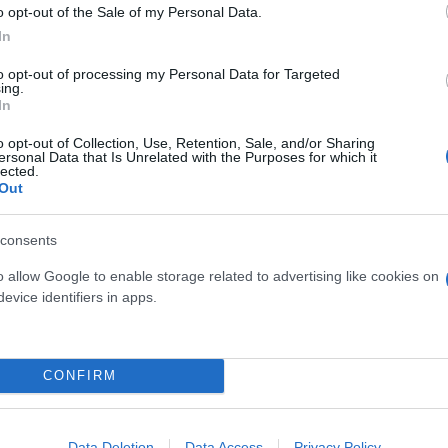
o opt-out of the Sale of my Personal Data.
In
to opt-out of processing my Personal Data for Targeted
ing.
In
Τουρκία: Μετά το... φρένο 
έρχονται στο επίκεντρο τα
o opt-out of Collection, Use, Retention, Sale, and/or Sharing
ersonal Data that Is Unrelated with the Purposes for which it
lected.
Out
consents
o allow Google to enable storage related to advertising like cookies on
 μην μένεις στο σκοτάδι... ακολούθησε το F
evice identifiers in apps.
CONFIRM
Data Deletion
Data Access
Privacy Policy