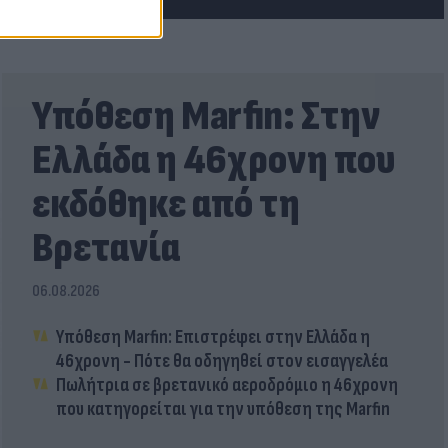
Υπόθεση Marfin: Στην
Ελλάδα η 46χρονη που
εκδόθηκε από τη
Βρετανία
06.08.2026
Υπόθεση Marfin: Επιστρέφει στην Ελλάδα η
46χρονη - Πότε θα οδηγηθεί στον εισαγγελέα
Πωλήτρια σε βρετανικό αεροδρόμιο η 46χρονη
που κατηγορείται για την υπόθεση της Marfin