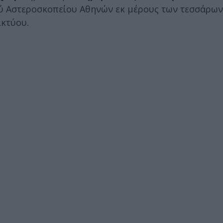
ού Αστεροσκοπείου Αθηνών εκ μέρους των τεσσάρω
ικτύου.