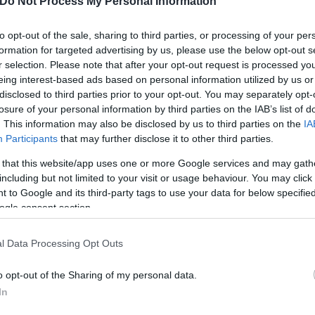
Do Not Process My Personal Information
Skin dysmorphia: Όταν η ε
to opt-out of the sale, sharing to third parties, or processing of your per
«τέλειο» δέρμα αποτελεί
ός στην παρουσίαση του
formation for targeted advertising by us, please use the below opt-out s
ψυχικής υγείας
άδες κόσμου στο γήπεδο
r selection. Please note that after your opt-out request is processed y
σπόρ (video)
eing interest-based ads based on personal information utilized by us or
disclosed to third parties prior to your opt-out. You may separately opt-
losure of your personal information by third parties on the IAB’s list of
. This information may also be disclosed by us to third parties on the
IA
Participants
that may further disclose it to other third parties.
 that this website/app uses one or more Google services and may gath
including but not limited to your visit or usage behaviour. You may click 
 to Google and its third-party tags to use your data for below specifi
ogle consent section.
l Data Processing Opt Outs
ίρνουμε το χαμένο βάρος;
o opt-out of the Sharing of my personal data.
βιολογικού
In
σμού μας