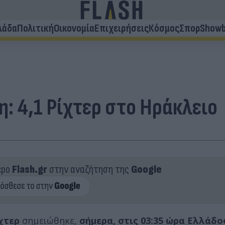
λάδα
Πολιτική
Οικονομία
Επιχειρήσεις
Κόσμος
Σπορ
Showb
: 4,1 Ρίχτερ στο Ηράκλειο
ερο
Flash.gr
στην αναζήτηση της
Google
ίχτερ
σημειώθηκε,
σήμερα, στις 03:35 ώρα Ελλάδο