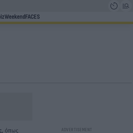
iz
Weekend
FACES
ς,
όπως