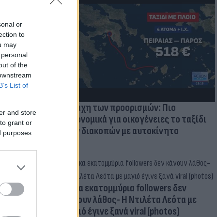
μμονή με το
sonal or
 πρόβλημα
ection to
ou may
 personal
out of the
 downstream
B’s List of
Η μάχη των προορισμών: Πιο
er and store
οικονομικά για οικογένειες το ταξίδι
to grant or
των διακοπών με αυτοκίνητο
ed purposes
Δέκα εκατομμύρια followers δεν
κάνουν λάθος- Η Ντιλέτα Λεότα με
μαγιό έγινε ξανά viral (photos)