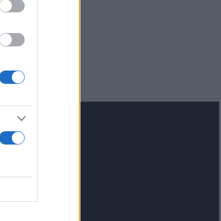
για τα F-35
 Eurofighter
lash.gr