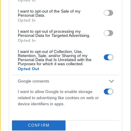
Η σεισμική δόνηση των 5,8 Ρίχτερ άφησε πίσω της
use your data for below specified purposes in below Google
consent section.
έναν νεκρό, 35 τραυματίες και ανυπολόγιστες
I want to opt-out of the Sale of my
Personal Data.
ζημιές, με τους κατοίκους να μετρούν τις πληγές
Opted In
τους, ενώ μέχρι στιγμής έχουν σημειωθεί
I want to opt-out of processing my
τουλάχιστον 45 μετασεισμοί.
Personal Data for Targeted Advertising.
Opted In
I want to opt-out of Collection, Use,
Ο Ακης Τσελέντης, μιλώντας στο κεντρικό δελτίο
Retention, Sale, and/or Sharing of my
ειδήσεων του ΣΚΑΪ, τόνισε ότι τα 5,8 Ρίχτερ ήταν
Personal Data that Is Unrelated with the
Purposes for which it was collected.
και ο κύριος σεισμός. Εξέφρασε, δε, την ανησυχία
Opted Out
ότι η σεισμική ακολουθία θα συνεχιστεί.
Google consents
I want to allow Google to enable storage
Η κατάσταση των τραυματιών
related to advertising like cookies on web or
device identifiers in apps.
Στο «Βενιζέλειο» παραμένει για νοσηλεία ο νεαρός
που βρισκόταν μέσα στην εκκλησία που
CONFIRM
κατέρρευσε, όπου ο άτυχος 65χρονος ανασύρθηκε