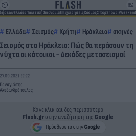
ιδήσεων
Ελλάδα
Πολιτική
Οικονομία
Επιχειρήσεις
Κόσμος
Σπορ
Showbiz
Weekend
Ελλάδα
Σεισμός
Κρήτη
Ηράκλειο
σκηνές
Σεισμός στο Ηράκλειο: Πώς θα περάσουν τη
νύχτα οι κάτοικοι - Δεκάδες μετασεισμοί
27.09.2021 22:22
Παναγιώτης
Αλεξανδρόπουλος
Κάνε κλικ και δες περισσότερο
Flash.gr
στην αναζήτηση της
Google