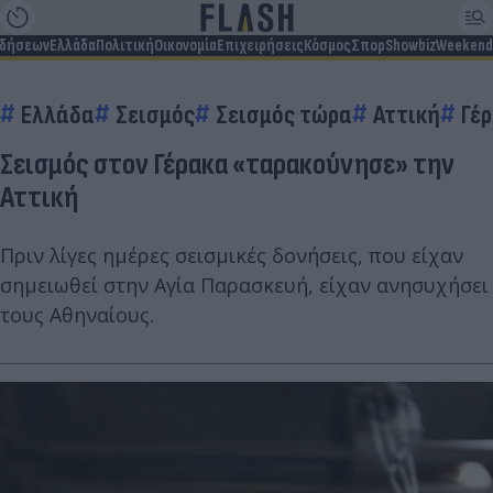
ιδήσεων
Ελλάδα
Πολιτική
Οικονομία
Επιχειρήσεις
Κόσμος
Σπορ
Showbiz
Weekend
Ελλάδα
Σεισμός
Σεισμός τώρα
Αττική
Γέ
Σεισμός στον Γέρακα «ταρακούνησε» την
Αττική
Πριν λίγες ημέρες σεισμικές δονήσεις, που είχαν
σημειωθεί στην Αγία Παρασκευή, είχαν ανησυχήσει
τους Αθηναίους.