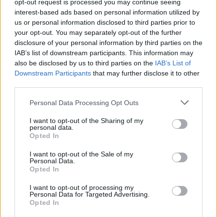
opt-out request is processed you may continue seeing
βιβλιοθήκες.
interest-based ads based on personal information utilized by
μακριά από εξωτερικούς τοίχους.
us or personal information disclosed to third parties prior to
your opt-out. You may separately opt-out of the further
Ελέγξτε τη σωστή λειτουργία του δικτύου
disclosure of your personal information by third parties on the
παροχής ηλεκτρικού ρεύματος και φυσικού
IAB’s list of downstream participants. This information may
αερίου.
also be disclosed by us to third parties on the
IAB’s List of
Downstream Participants
that may further disclose it to other
Ενημερώστε τα μέλη της οικογένειας για το
third parties.
πώς κλείνουν οι γενικοί διακόπτες
ηλεκτρικού, νερού και φυσικού αερίου και
Please note that this website/app uses one or more Google
Personal Data Processing Opt Outs
για τα τηλέφωνα έκτακτης ανάγκης (112, 199,
services and may gather and store information including but
not limited to your visit or usage behaviour. You may click to
I want to opt-out of the Sharing of my
166, 100 κλπ.)
personal data.
grant or deny consent to Google and its third-party tags to
Opted In
Προμηθευτείτε φορητό ραδιόφωνο με
use your data for below specified purposes in below Google
μπαταρίες, φακό και βαλιτσάκι πρώτων
consent section.
I want to opt-out of the Sale of my
Personal Data.
βοηθειών.
Opted In
I want to opt-out of processing my
Έξω από το σπίτι
Personal Data for Targeted Advertising.
Opted In