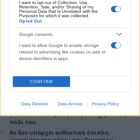
Επιλέξτε ένα ασφαλή χώρο συνάντησης
I want to opt-out of Collection, Use,
Retention, Sale, and/or Sharing of my
μετά τον σεισμό, ο οποίος να βρίσκεται:
Personal Data that Is Unrelated with the
μακριά από κτίρια και δέντρα
Purposes for which it was collected.
Opted Out
μακριά από τηλεφωνικά και ηλεκτρικά
καλώδια.
Google consents
I want to allow Google to enable storage
ΟΤΑΝ ΓΙΝΕΤΑΙ ΣΕΙΣΜΟΣ
related to advertising like cookies on web or
device identifiers in apps.
Αν είστε μέσα στο σπίτι
CONFIRM
Διατηρείστε την ψυχραιμία σας.
Καλυφθείτε κάτω από κάποιο ανθεκτικό
Data Deletion
Data Access
Privacy Policy
έπιπλο (τραπέζι, γραφείο, θρανίο),
γονατίστε και κρατήστε με τα χέρια σας το
πόδι του.
Αν δεν υπάρχει ανθεκτικό έπιπλο,