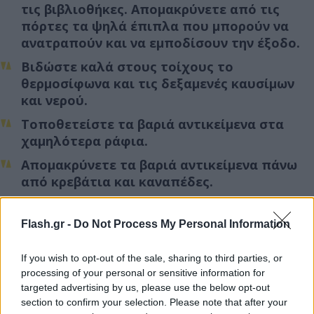
τις βιβλιοθήκες. Απομακρύνετε από τις
πόρτες τα ψηλά έπιπλα που μπορούν να
ανατραπούν και να εμποδίσουν την έξοδο.
Βιδώστε καλά στους τοίχους το
θερμοσίφωνα και τις δεξαμενές καυσίμων
και νερού.
Τοποθετείστε τα βαριά αντικείμενα στα
χαμηλότερα ράφια.
Απομακρύνετε τα βαριά αντικείμενα πάνω
από κρεβάτια και καναπέδες.
Στερεώστε καλά τα φωτιστικά σώματα και
τους ανεμιστήρες οροφής.
Flash.gr -
Do Not Process My Personal Information
Προσδιορίστε καλά προφυλαγμένους
If you wish to opt-out of the sale, sharing to third parties, or
χώρους σε κάθε δωμάτιο του σπιτιού:
processing of your personal or sensitive information for
κάτω από ανθεκτικά γραφεία ή τραπέζια.
targeted advertising by us, please use the below opt-out
μακριά από γυάλινες επιφάνειες και
section to confirm your selection. Please note that after your