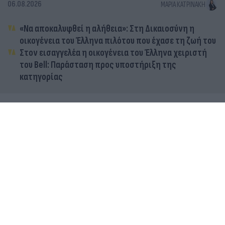
06.08.2026
ΜΑΡΊΑ ΚΑΤΡΙΝΆΚΗ
«Να αποκαλυφθεί η αλήθεια»: Στη Δικαιοσύνη η
οικογένεια του Έλληνα πιλότου που έχασε τη ζωή του
Στον εισαγγελέα η οικογένεια του Έλληνα χειριστή
του Bell: Παράσταση προς υποστήριξη της
κατηγορίας