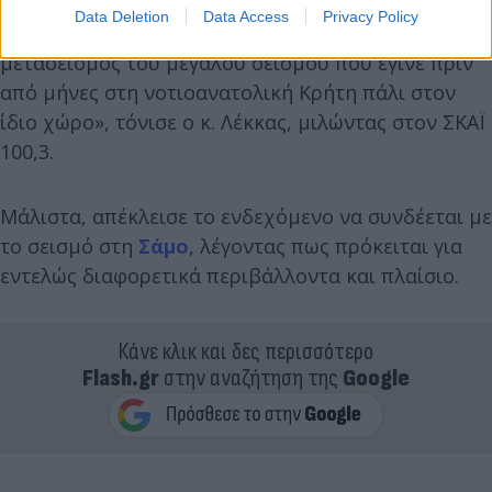
Data Deletion
Data Access
Privacy Policy
«Ουσιαστικά μπορεί να πει κανείς πως είναι
μετασεισμός του μεγάλου σεισμού που έγινε πριν
από μήνες στη νοτιοανατολική Κρήτη πάλι στον
ίδιο χώρο», τόνισε ο κ. Λέκκας, μιλώντας στον ΣΚΑΪ
100,3.
Μάλιστα, απέκλεισε το ενδεχόμενο να συνδέεται με
το σεισμό στη
Σάμο
, λέγοντας πως πρόκειται για
εντελώς διαφορετικά περιβάλλοντα και πλαίσιο.
Κάνε κλικ και δες περισσότερο
Flash.gr
στην αναζήτηση της
Google