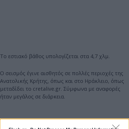
Το εστιακό βάθος υπολογίζεται στα 4,7 χλμ.
Ο σεισμός έγινε αισθητός σε πολλές περιοχές της
Ανατολικής Κρήτης, όπως και στο Ηράκλειο, όπως
μεταδίδει το cretalive.gr. Σύμφωνα με αναφορές
ήταν μεγάλος σε διάρκεια.