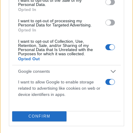
I want to opt-out of the Sale of my
Personal Data.
Opted In
I want to opt-out of processing my
Personal Data for Targeted Advertising.
Opted In
I want to opt-out of Collection, Use,
Retention, Sale, and/or Sharing of my
Personal Data that Is Unrelated with the
Purposes for which it was collected.
«Δεν υπάρχει λόγος ανησυχίας»
Opted Out
Google consents
Καθησυχαστικός εμφανίστηκε ο πρόεδρος του
ΟΑΣΠ Ευθύμιος Λέκκας. Χαρακτήρισε το σεισμό
I want to allow Google to enable storage
related to advertising like cookies on web or
μετασεισμό του μεγάλου σεισμού πριν μήνες.
device identifiers in apps.
Ειδικότερα, εξήγησε ότι η δόνηση ήταν σε θαλάσσιο
περιβάλλον αρκετά μακριά από την Ιεράπετρα και
CONFIRM
δεν υπάρχει κανένας λόγος ανησυχίας.