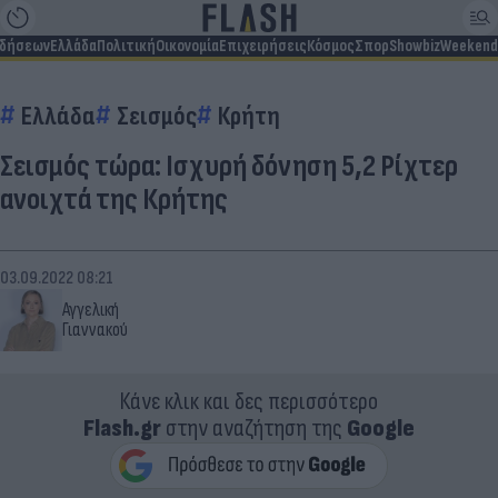
ιδήσεων
Ελλάδα
Πολιτική
Οικονομία
Επιχειρήσεις
Κόσμος
Σπορ
Showbiz
Weekend
Ελλάδα
Σεισμός
Κρήτη
Σεισμός τώρα: Ισχυρή δόνηση 5,2 Ρίχτερ
ανοιχτά της Κρήτης
03.09.2022 08:21
Αγγελική
Γιαννακού
Κάνε κλικ και δες περισσότερο
Flash.gr
στην αναζήτηση της
Google