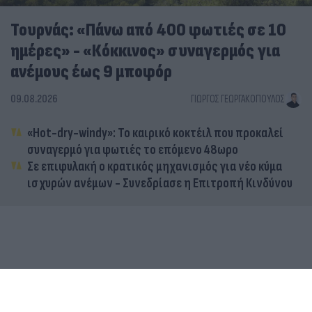
Τουρνάς: «Πάνω από 400 φωτιές σε 10
ημέρες» - «Κόκκινος» συναγερμός για
ανέμους έως 9 μποφόρ
09.08.2026
ΓΙΏΡΓΟΣ ΓΕΩΡΓΑΚΌΠΟΥΛΟΣ
«Hot-dry-windy»: Το καιρικό κοκτέιλ που προκαλεί
συναγερμό για φωτιές το επόμενο 48ωρο
Σε επιφυλακή ο κρατικός μηχανισμός για νέο κύμα
ισχυρών ανέμων - Συνεδρίασε η Επιτροπή Κινδύνου