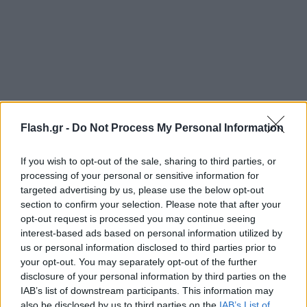
Flash.gr -
Do Not Process My Personal Information
If you wish to opt-out of the sale, sharing to third parties, or
processing of your personal or sensitive information for
Λίγη ώρα αργότερα ακολούθησε ακόμα μία δόνηση,
targeted advertising by us, please use the below opt-out
section to confirm your selection. Please note that after your
από την ίδια περιοχή 3,2 Ρίχτερ. Οι δύο σεισμοί 76
opt-out request is processed you may continue seeing
και 53 χιλιόμετρα νότια του Λασιθίου στην Κρήτη.
interest-based ads based on personal information utilized by
Έγιναν αισθητοί αλλά ευτυχώς δεν προκάλεσαν
us or personal information disclosed to third parties prior to
your opt-out. You may separately opt-out of the further
ζημιές και τραυματισμούς.
disclosure of your personal information by third parties on the
IAB’s list of downstream participants. This information may
also be disclosed by us to third parties on the
IAB’s List of