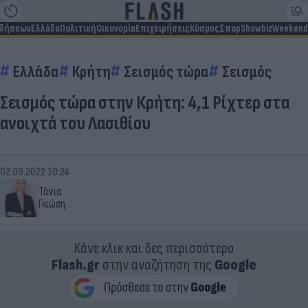
ιδήσεων
Ελλάδα
Πολιτική
Οικονομία
Επιχειρήσεις
Κόσμος
Σπορ
Showbiz
Weekend
Ελλάδα
Κρήτη
Σεισμός τώρα
Σεισμός
Σεισμός τώρα στην Κρήτη: 4,1 Ρίχτερ στα
ανοιχτά του Λασιθίου
02.09.2022 10:24
Τάνια
Γκιώση
Κάνε κλικ και δες περισσότερο
Flash.gr
στην αναζήτηση της
Google