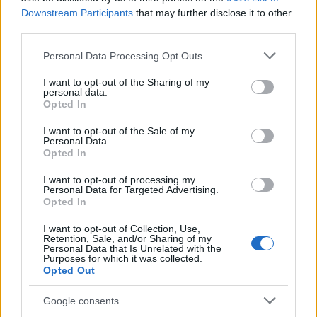
Downstream Participants
that may further disclose it to other
third parties.
Please note that this website/app uses one or more Google
Personal Data Processing Opt Outs
services and may gather and store information including but
not limited to your visit or usage behaviour. You may click to
I want to opt-out of the Sharing of my
personal data.
grant or deny consent to Google and its third-party tags to
Opted In
use your data for below specified purposes in below Google
consent section.
I want to opt-out of the Sale of my
Personal Data.
Opted In
I want to opt-out of processing my
Personal Data for Targeted Advertising.
Opted In
I want to opt-out of Collection, Use,
Retention, Sale, and/or Sharing of my
Personal Data that Is Unrelated with the
Purposes for which it was collected.
Opted Out
Google consents