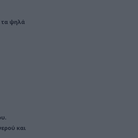
ς τα ψηλά
ου.
νερού και