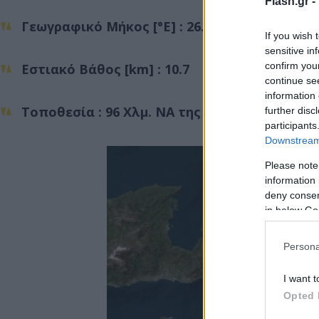
Flash.gr -
Γεωγραφικό Μήκος [°E] : 26.9696
If you wish 
sensitive in
confirm you
Εστιακό Βάθος [km] : 10.7
continue se
information 
Τοποθεσία : 96 Χλμ. ΝΑ της Ζάκρου
further disc
participants
Downstream 
Please note
information 
deny consent
in below Go
Persona
I want t
Opted 