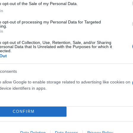
o opt-out of the Sale of my Personal Data.
In
to opt-out of processing my Personal Data for Targeted
ing.
In
o opt-out of Collection, Use, Retention, Sale, and/or Sharing
ersonal Data that Is Unrelated with the Purposes for which it
lected.
Out
consents
o allow Google to enable storage related to advertising like cookies on
evice identifiers in apps.
CONFIRM
 και τους γύρω μου από σεισμ
Data Deletion
Data Access
Privacy Policy