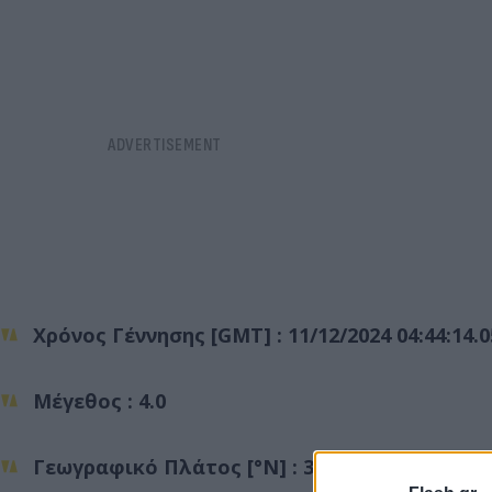
Χρόνος Γέννησης [GMT] : 11/12/2024 04:44:14.0
Μέγεθος : 4.0
Γεωγραφικό Πλάτος [°N] : 34.455