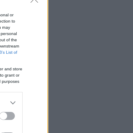
sonal or
ection to
ou may
 personal
out of the
 downstream
B’s List of
er and store
to grant or
ed purposes