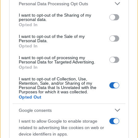
Please note that this website/app uses one or more Google
Personal Data Processing Opt Outs
Κασσελάκης επιχείρησε να αδειάσει τον Πολάκη
services and may gather and store information including but
σχετικά με την Λινού.
not limited to your visit or usage behaviour. You may click to
I want to opt-out of the Sharing of my
personal data.
grant or deny consent to Google and its third-party tags to
Opted In
use your data for below specified purposes in below Google
Και αφού μιλάμε για πολιτικό έγκλημα σε βάρος
consent section.
I want to opt-out of the Sale of my
Personal Data.
του κόμματος, να προσθέσω και τα εξής: Έχω
Opted In
επίσης τεράστιο πρόβλημα με όλους αυτούς που
I want to opt-out of processing my
φόρεσαν τον Κασελακη καπέλο στον ΣΥΡΙΖΑ, αφού
Personal Data for Targeted Advertising.
προηγουμενως, από το 2019 έως το 2023 τα κάνανε
Opted In
όσο σκατά μπορούσαν να γίνουν.
I want to opt-out of Collection, Use,
Retention, Sale, and/or Sharing of my
Personal Data that Is Unrelated with the
Purposes for which it was collected.
Έχω πρόβλημα με την στρατηγική «όπου υπάρχει
Opted Out
κενό, σπρώχνουμε έναν τυχάρπαστο μην τυχόν και
το καλύψει κάποιος αριστερός», θριαμβευτικό
Google consents
αποκορύφωμα της οποίας ήταν η εκλογή
I want to allow Google to enable storage
Κασσελάκη. Μια τακτική που υπηρετήθηκε με
related to advertising like cookies on web or
device identifiers in apps.
συνέπεια από το 2014 και η οποία το 2019