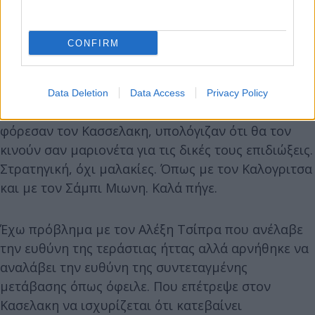
ονομάστηκε «διεύρυνση» και οδήγησε στον
θρίαμβο του 2023. Όπου χάσαμε το 50% της
CONFIRM
εκλογικής μας δύναμης χωρίς να υπάρχει κανένας
προφανής λόγος.
Data Deletion
Data Access
Privacy Policy
Και έχω πρόβλημα με το γεγονός ότι αυτοί που μας
φόρεσαν τον Κασσελακη, υπολόγιζαν ότι θα τον
κινούν σαν μαριονέτα για τις δικές τους επιδιώξεις.
Στρατηγική, όχι μαλακίες. Όπως με τον Καλογριτσα
και με τον Σάμπι Μιωνη. Καλά πήγε.
Έχω πρόβλημα με τον Αλέξη Τσίπρα που ανέλαβε
την ευθύνη της τεράστιας ήττας αλλά αρνήθηκε να
αναλάβει την ευθύνη της συντεταγμένης
μετάβασης όπως όφειλε. Που επέτρεψε στον
Κασελακη να ισχυρίζεται ότι κατεβαίνει