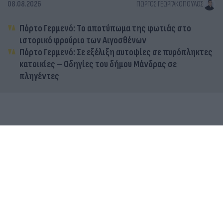
08.08.2026
ΓΙΏΡΓΟΣ ΓΕΩΡΓΑΚΌΠΟΥΛΟΣ
Πόρτο Γερμενό: Το αποτύπωμα της φωτιάς στο
ιστορικό φρούριο των Αιγοσθένων
Πόρτο Γερμενό: Σε εξέλιξη αυτοψίες σε πυρόπληκτες
κατοικίες – Οδηγίες του δήμου Μάνδρας σε
πληγέντες