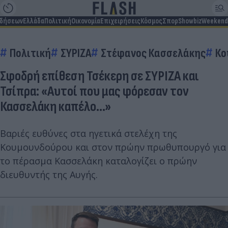
ιδήσεων
Ελλάδα
Πολιτική
Οικονομία
Επιχειρήσεις
Κόσμος
Σπορ
Showbiz
Weekend
Πολιτική
ΣΥΡΙΖΑ
Στέφανος Κασσελάκης
Κο
Σφοδρή επίθεση Τσέκερη σε ΣΥΡΙΖΑ και
Τσίπρα: «Αυτoί που μας φόρεσαν τον
Κασσελάκη καπέλο...»
Βαριές ευθύνες στα ηγετικά στελέχη της
Κουμουνδούρου και στον πρώην πρωθυπουργό για
το πέρασμα Κασσελάκη καταλογίζει ο πρώην
διευθυντής της Αυγής.