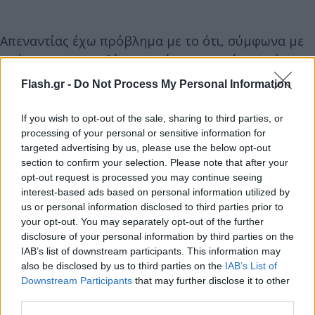
Απεναντίας έχω πρόβλημα με το ότι, σύμφωνα με
επώνυμη καταγγελία, επιχείρησε να πάρει ενέχυρο
την Κουμουνδούρου, έναντι 250.000 ευρώ που
Flash.gr -
Do Not Process My Personal Information
προσφέρθηκε να δανείσει στον ΣΥΡΙΖΑ.
If you wish to opt-out of the sale, sharing to third parties, or
processing of your personal or sensitive information for
Και έχω και τεράστιο πρόβλημα με το γεγονός ότι
targeted advertising by us, please use the below opt-out
επι της προεδρίας του, τα ΜΜΕ του ΣΥΡΙΖΑ
section to confirm your selection. Please note that after your
οδηγήθηκαν σε δόλια πτώχευση. Που κανονικά
opt-out request is processed you may continue seeing
interest-based ads based on personal information utilized by
είναι ποινικό αδίκημα. Όχι για τον Κασσελάκη,
us or personal information disclosed to third parties prior to
προς Θεού. Για τον αξιολύπητο αυτοφωράκια που
your opt-out. You may separately opt-out of the further
μας φόρεσε καπέλο. Και σιγουρα είναι πολιτικό
disclosure of your personal information by third parties on the
έγκλημα σε βάρος του κόμματος.
IAB’s list of downstream participants. This information may
also be disclosed by us to third parties on the
IAB’s List of
Downstream Participants
that may further disclose it to other
Και έχω και πρόβλημα με το γεγονός ότι τότε στον
third parties.
ΣΥΡΙΖΑ δεν κουνήθηκε φύλλο. Κουνήθηκε όταν ο