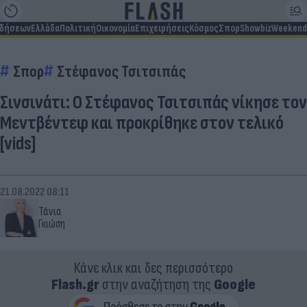
ιδήσεων
Ελλάδα
Πολιτική
Οικονομία
Επιχειρήσεις
Κόσμος
Σπορ
Showbiz
Weekend
Σπορ
Στέφανος Τσιτσιπάς
Σινσινάτι: Ο Στέφανος Τσιτσιπάς νίκησε τον
Μεντβέντεφ και προκρίθηκε στον τελικό
[vids]
21.08.2022 08:11
Τάνια
Γκιώση
Κάνε κλικ και δες περισσότερο
Flash.gr
στην αναζήτηση της
Google