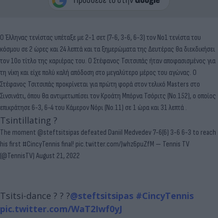
Ο Έλληνας τενίστας υπέταξε με 2-1 σετ (7-6, 3-6, 6-3) τον Νο1 τενίστα του
κόσμου σε 2 ώρες και 24 λεπτά και τα ξημερώματα της Δευτέρας θα διεκδικήσει
τον 10o τίτλο της καριέρας του. Ο Στέφανος Τσιτσιπάς ήταν αποφασισμένος για
τη νίκη και είχε πολύ καλή απόδοση στο μεγαλύτερο μέρος του αγώνας. Ο
Στέφανος Τσιτσιπάς προκρίνεται για πρώτη φορά στον τελικό Masters στο
Σινσινάτι, όπου θα αντιμετωπίσει τον Κροάτη Μπόρνα Τσόριτς (Νο.152), ο οποίος
επικράτησε 6-3, 6-4 του Κάμερον Νόρι (No.11) σε 1 ώρα και 31 λεπτά .
Tsintillating ?
The moment
@steftsitsipas
defeated Daniil Medvedev 7-6(6) 3-6 6-3 to reach
his first
#CincyTennis
final!
pic.twitter.com/Jwhz6puZfM
— Tennis TV
(@TennisTV)
August 21, 2022
Tsitsi-dance ? ? ?
@steftsitsipas
#CincyTennis
pic.twitter.com/WaT2Iwf0yJ