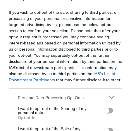
«Hot-dry-windy»: Το καιρικό κοκτέιλ που
If you wish to opt-out of the sale, sharing to third parties, or
processing of your personal or sensitive information for
προκαλεί συναγερμό για φωτιές το επόμενο
targeted advertising by us, please use the below opt-out
48ωρο
section to confirm your selection. Please note that after your
opt-out request is processed you may continue seeing
08.08.2026
interest-based ads based on personal information utilized by
us or personal information disclosed to third parties prior to
your opt-out. You may separately opt-out of the further
disclosure of your personal information by third parties on the
IAB’s list of downstream participants. This information may
also be disclosed by us to third parties on the
IAB’s List of
Downstream Participants
that may further disclose it to other
third parties.
Please note that this website/app uses one or more Google
Personal Data Processing Opt Outs
services and may gather and store information including but
not limited to your visit or usage behaviour. You may click to
I want to opt-out of the Sharing of my
personal data.
grant or deny consent to Google and its third-party tags to
Opted In
use your data for below specified purposes in below Google
Έγκλημα στην Κυψέλη: Οι... περιπέτειες του
consent section.
I want to opt-out of the Sale of my