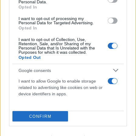
26χρονου, ο γάμος, η ξαφνική αλλαγή και η
Personal Data.
Opted In
μοιραία νύχτα
I want to opt-out of processing my
08.08.2026
Personal Data for Targeted Advertising.
Opted In
I want to opt-out of Collection, Use,
Retention, Sale, and/or Sharing of my
Personal Data that Is Unrelated with the
Purposes for which it was collected.
Opted Out
Google consents
I want to allow Google to enable storage
related to advertising like cookies on web or
device identifiers in apps.
Τα πρώτα στοιχεία για τη νεκρή γυναίκα στον
CONFIRM
Λυκαβηττό - Θάνατο από πτώση «βλέπει» ο
ιατροδικαστής