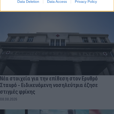
08.08.2026
Data Deletion
Data Access
Privacy Policy
Νέα στοιχεία για την επίθεση στον Ερυθρό
Σταυρό - Ειδικευόμενη νοσηλεύτρια έζησε
στιγμές φρίκης
08.08.2026