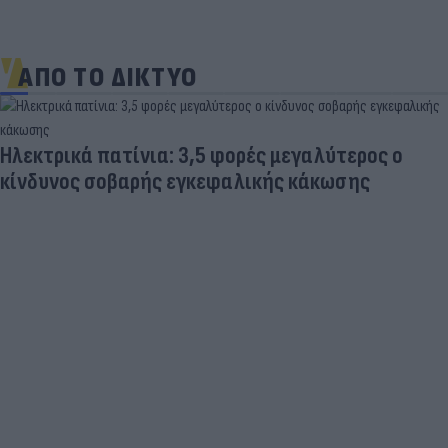
ΑΠΟ ΤΟ ΔΙΚΤΥΟ
Στη «δίνη» του υπερτουρισμού τα Κουφονήσια:
Από «απάτητος» παράδεισος σε... κοσμοπολίτικο
νησί